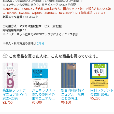
対応OS
iOS最新の２世代前まで / Android最新の２世代前まで
※コンテンツの使用にあたり、専用ビューアisho.jpが必要
※Androidは、Android２世代前の端末のうち、国内キャリア経由で販売されている端
末（Xperia、GALAXY、AQUOS、ARROWS、Nexusなど）にて動作確認しています
必要メモリ容量
10 MB以上
ご利用方法
アクセス型配信サービス（買切型）
同時使用端末数
1
※インターネット経由でのWEBブラウザによるアクセス参照
※導入・利用方法の詳細は
こちら
この商品を買った人は、こんな商品も買っています。
感染症プラチナ
ジェネラリスト
総合内科病棟マ
内科レジデント
マニュアル Ver.9
のための内科外
ニュアル 疾患
の鉄則 第4版
2025-2026
来マニュアル...
ごとの管理
¥5,280
¥2,750
¥6,600
¥6,160