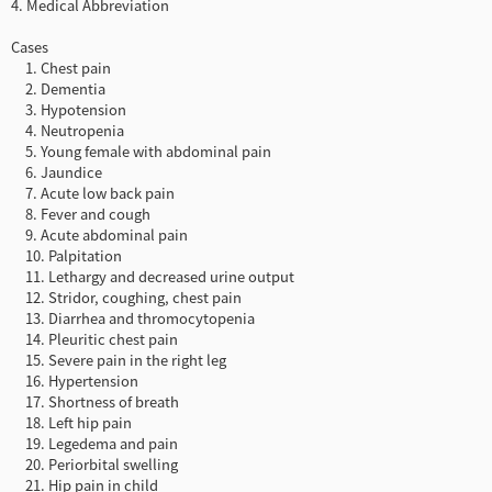
4. Medical Abbreviation
Cases
1. Chest pain
2. Dementia
3. Hypotension
4. Neutropenia
5. Young female with abdominal pain
6. Jaundice
7. Acute low back pain
8. Fever and cough
9. Acute abdominal pain
10. Palpitation
11. Lethargy and decreased urine output
12. Stridor, coughing, chest pain
13. Diarrhea and thromocytopenia
14. Pleuritic chest pain
15. Severe pain in the right leg
16. Hypertension
17. Shortness of breath
18. Left hip pain
19. Legedema and pain
20. Periorbital swelling
21. Hip pain in child