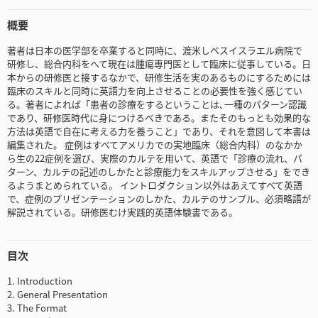
概要
著者は日本の医学部を卒業すると同時に、渡米しベスイスラエル病院で
研修し、総合内科をへて現在は腫瘍専門医として臨床に従事している。日
本からの研修医と接するなかで、研修生活を実のあるものにするためには
臨床のスキルと同時に英語力を向上させることの必要性を強く感じてい
る。著者によれば「患者の診療をするということは､一種のパターン認識
であり、研修医時代に身につけるべきである。またそのもっとも効果的な
方法は英語で自在に考える力を養うこと」であり、それを意図して本書は
編集された。 症例はすべてアメリカでの実地臨床（総合内科）のなかか
ら生の22症例を選び、実際のカルテを用いて、英語で「診療の流れ、パ
ターン、カルテの記述のしかたと診療能力をスキルアップさせる」をでき
るようまとめられている。 イントロダクション以外はあえてすべて英語
で、症例のプリゼンテーションのしかた、カルテのサンプル、必須略語が
解説されている。研修医むけ実践的英語体験書である。
目次
1. Introduction
2. General Presentation
3. The Format