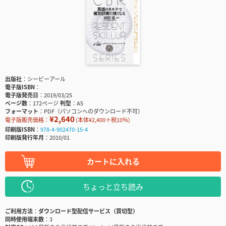
出版社
シービーアール
電子版ISBN
電子版発売日
2019/03/25
ページ数
172ページ
判型
A5
フォーマット
PDF（パソコンへのダウンロード不可）
¥2,640
電子版販売価格：
(本体¥2,400＋税10％)
印刷版ISBN
978-4-902470-15-4
印刷版発行年月
2010/01
カートに入れる
ちょっと立ち読み
ご利用方法
ダウンロード型配信サービス（買切型）
同時使用端末数
3