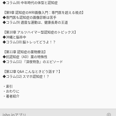
◆コラム(8) 中年時代の体型と認知症
【第9章 認知症のMRI画像入門：専門医を超える視点】
◆専門医も認知症の画像診断は苦手
◆コラム(9) 適度な運動は、健康長寿の王道
【第10章 アルツハイマー型認知症のトピックス】
◆沖縄と脳卒中
◆コラム(10) 脳トレってどうよ！？
【第11章 認知症の薬物療法】
◆抗認知症（AD）薬の特殊性
◆コラム(11) 『深夜特急』のエピソード
【第12章 Q&A こんなときどう話す？】
◆コラム(12) スマホ認知症！？
・索引
・おわりに
・著者紹介
isho.jpアプリ