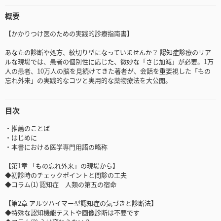
概要
【かかりつけ医のための実践的診療指南書】
あなたの診断や処方、紋切り型になっていませんか？ 認知症診療のリア
ルな現場では、患者の個別性に応じた、微妙な「さじ加減」が必要。1万
人の患者、10万人の脳を見続けてきた著者が、会話を重要視した「もの
忘れ外来」の実践的なコツと実用的な薬物療法を大公開。
目次
・推薦のことば
・はじめに
・本書における医学専門用語の略称
【第1章 「もの忘れ外来」の現場から】
◆初診時のチェックポイントと問診の工夫
◆コラム(1) 認知症 人類の第五の宿命
【第2章 アルツハイマー型認知症の気づきと診断法】
◆特殊な認知機能テストや画像診断は不要です