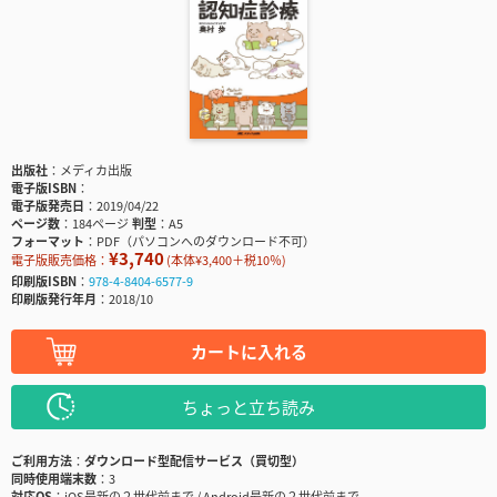
出版社
メディカ出版
電子版ISBN
電子版発売日
2019/04/22
ページ数
184ページ
判型
A5
フォーマット
PDF（パソコンへのダウンロード不可）
¥3,740
電子版販売価格：
(本体¥3,400＋税10％)
印刷版ISBN
978-4-8404-6577-9
印刷版発行年月
2018/10
カートに入れる
ちょっと立ち読み
ご利用方法
ダウンロード型配信サービス（買切型）
同時使用端末数
3
対応OS
iOS最新の２世代前まで / Android最新の２世代前まで