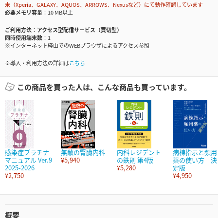
末（Xperia、GALAXY、AQUOS、ARROWS、Nexusなど）にて動作確認しています
必要メモリ容量
10 MB以上
ご利用方法
アクセス型配信サービス（買切型）
同時使用端末数
1
※インターネット経由でのWEBブラウザによるアクセス参照
※導入・利用方法の詳細は
こちら
この商品を買った人は、こんな商品も買っています。
感染症プラチナ
無敵の腎臓内科
内科レジデント
病棟指示と頻用
マニュアル Ver.9
¥5,940
の鉄則 第4版
薬の使い方 決
2025-2026
¥5,280
定版
¥2,750
¥4,950
概要