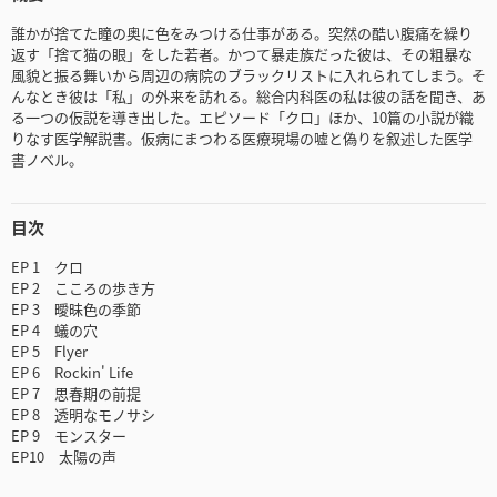
誰かが捨てた瞳の奥に色をみつける仕事がある。突然の酷い腹痛を繰り
返す「捨て猫の眼」をした若者。かつて暴走族だった彼は、その粗暴な
風貌と振る舞いから周辺の病院のブラックリストに入れられてしまう。そ
んなとき彼は「私」の外来を訪れる。総合内科医の私は彼の話を聞き、あ
る一つの仮説を導き出した。エピソード「クロ」ほか、10篇の小説が織
りなす医学解説書。仮病にまつわる医療現場の嘘と偽りを叙述した医学
書ノベル。
目次
EP 1 クロ
EP 2 こころの歩き方
EP 3 曖昧色の季節
EP 4 蟻の穴
EP 5 Flyer
EP 6 Rockin' Life
EP 7 思春期の前提
EP 8 透明なモノサシ
EP 9 モンスター
EP10 太陽の声