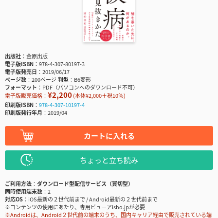
出版社
金原出版
電子版ISBN
978-4-307-80197-3
電子版発売日
2019/06/17
ページ数
200ページ
判型
B6変形
フォーマット
PDF（パソコンへのダウンロード不可）
¥2,200
電子版販売価格：
(本体¥2,000＋税10％)
印刷版ISBN
978-4-307-10197-4
印刷版発行年月
2019/04
カートに入れる
ちょっと立ち読み
ご利用方法
ダウンロード型配信サービス（買切型）
同時使用端末数
2
対応OS
iOS最新の２世代前まで / Android最新の２世代前まで
※コンテンツの使用にあたり、専用ビューアisho.jpが必要
※Androidは、Android２世代前の端末のうち、国内キャリア経由で販売されている端