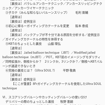
［裏技は］パラレルアンカーテクニック／アンカースリッピングテク
ニック／アンカーワイヤーテクニック
③子カテ（みんな知らないバルーンスリップ） 毛利 晋輔
［通常は］
［裏技は］症例呈示
④初心に帰るーガイディングカテーテルを変更 阪本 泰成
［通常は］
［裏技は］バックアップが不十分である原因を分析する／症例呈示
／ガイディングカテーテルの特性を体得する
⑤KBTのちょっとした裏技 山脇 理弘
［通常は］
［裏技は］Jailed balloon technique（JBT）／Modified jailed
balloon technique（mJBT）／POT，KBT前のイメージングモダリティ
／同時拡張か，側枝からか？ 2リンクか，3リンクか？／側枝へKBTバル
ーンが通過できないとき
⑥究極の裏技とは？（Ultra SOUL ?） 平野 敬典
［通常は］
［裏技は］症例呈示
【ここが重要】8Frガイディングカテーテルを使用したUltra SOUL
technique
Ⅵ．スコアリングバルーンやカッティングバルーンの使い分け
デリバリーの際のちょっとした裏技 牧野 憲嗣