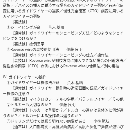
選択／デバイスの挿入に難渋する場合のガイドワイヤー選択／石灰化病
変に用いるガイドワイヤーの選択／慢性完全閉塞（CTO）病変に用いる
ガイドワイヤーの選択
［裏技は］
③シェイピングが命 荒木 基晴
［通常は］ガイドワイヤーのシェイピング方法／どのようなシェイ
ピングをつけるか？
［裏技は］症例呈示
④Reverse wireの裏技的使用法 伊藤 良明
［通常は］ガイドワイヤー／シェイピングの仕方／操作法
［裏技は］Reverse wireが側枝方向に挿入できない場合の回避方法／
慢性完全閉塞（CTO）症例におけるReverse wireの使用法／別の裏技
Ⅳ. ガイドワイヤーの操作
①ガイドワイヤーは操作法が命 荒木 基晴
［通常は］ガイドワイヤー操作時の造影画面の読影／ガイドワイヤ
ー操作の注意点
［裏技は］マイクロカテーテルの併用／パラレルワイヤー／その他
②トルカーも大切なのか？ 伊藤 良明
［通常は］トルカーは重要か？／トルカーの違いは具体的に何が違
うのか？／トルカーによる操作法は違うのか？
③ドリリングだけでは乗り切れない病変がある 小林 範弘
［通常は］入口部病変／高度屈曲病変／高度石灰化で抵抗が強いび