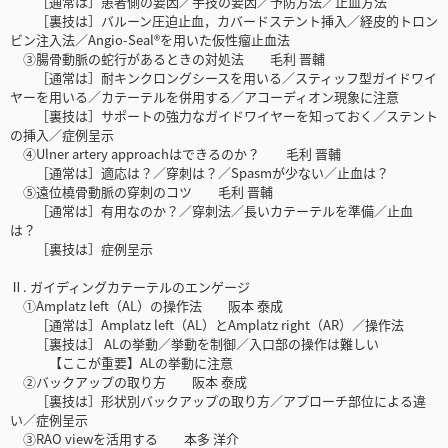
［通常は］患者側の要因／手技の要因／予防方法／止血方法
［裏技は］バルーン圧迫止血，カバードステント挿入／経皮的トロン
ビン注入法／Angio-Seal®を用いた仮性瘤止血法
③腸骨動脈の蛇行があるときの対処法 毛利 晋輔
［通常は］耐キンクロングシースを用いる／スティッフ型ガイドワイ
ヤーを用いる／カテーテルを併用する／アコーディオン現象に注意
［裏技は］サポートの強力なガイドワイヤーを知っておく／ステント
の挿入／症例呈示
④Ulner artery approachはできるのか？ 毛利 晋輔
［通常は］適応は？／穿刺は？／Spasmが少ない／止血は？
⑤遠位橈骨動脈の穿刺のコツ 毛利 晋輔
［通常は］有用なのか？／穿刺法／長いカテーテルを準備／止血
は？
［裏技は］症例呈示
Ⅱ. ガイディングカテーテルのエンゲージ
①Amplatz left（AL）の操作法 阪本 泰成
［通常は］Amplatz left（AL）とAmplatz right（AR）／操作法
［裏技は］ ALの挙動／挙動を制御／入口部の操作は難しい
【ここが重要】ALの挙動に注意
②バックアップの取り方 阪本 泰成
［裏技は］形状別バックアップの取り方／アプローチ部位による違
い／症例呈示
③RAO viewを活用する 本多 洋介