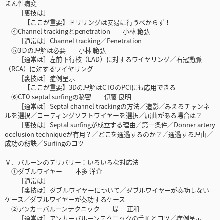
まん性病変
［裏技は］
【ここが重要】ドリリングは安易に行うべからず！
④Channel trackingとpenetration 小林 範弘
［通常は］Channel tracking／Penetration
⑤3Ｄの理解は必要 小林 範弘
［通常は］左前下行枝（LAD）に対するワイヤリング／右冠動脈
（RCA）に対するワイヤリング
［裏技は］症例呈示
【ここが重要】3Dの理解はCTOのPCIにも応用できる
⑥CTO septal surfingの秘密 伊藤 良明
［通常は］Septal channel trackingの方法／造影／みえるチャンネ
ルを選択／コーティングソフトワイヤーを選択／屈曲がある場合は？
［裏技は］Septal surfingが成立する理由／第一条件／Donner artery
occlusion techniqueが有用？／どこを通過するのか？／通過する理由／
成功の秘訣／Surfingのコツ
Ⅴ．バルーンのデリバリー：いろいろな対応法
①ダブルワイヤー 本多 洋介
［通常は］
［裏技は］ダブルワイヤーについて／ダブルワイヤーが奏功しない
ケース／ダブルワイヤーが奏功するケース
②アンカーバルーンテクニック 堤 正和
［通常は］アンカーバルーンテクニックの手順とコツ／症例呈示