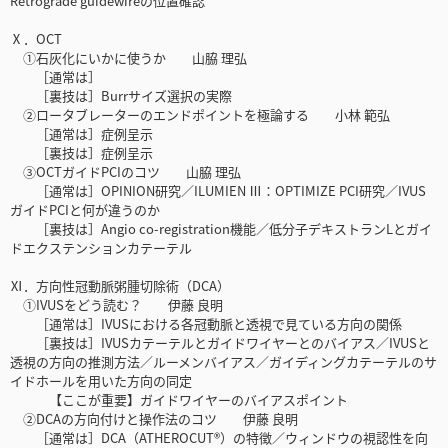
Retrograde guidewireの位置確認
Ⅹ．OCT
①石灰化にいかに使うか 山脇 理弘
［通常は］
［裏技は］Burrサイズ選択の実際
②ロータブレーターのエンドポイントを極論する 小林 範弘
［通常は］症例呈示
［裏技は］症例呈示
③OCTガイドPCIのコツ 山脇 理弘
［通常は］OPINION研究／ILUMIEN Ⅲ：OPTIMIZE PCI研究／IVUS
ガイドPCIと何が違うのか
［裏技は］Angio co-registration機能／低分子デキストランLとガイ
ドエクステンションカテーテル
Ⅺ．方向性冠動脈粥腫切除術（DCA）
①IVUSをどう読む？ 伊藤 良明
［通常は］IVUSにおける各冠動脈と透視で見ている方向の関係
［裏技は］IVUSカテーテルとガイドワイヤーとのバイアス／IVUSと
透視の方向の推測方法／ルーメンバイアス／ガイディングカテーテルのサ
イドホールを用いた方向の同定
【ここが重要】ガイドワイヤーのバイアスポイント
②DCAの方向付けと操作法のコツ 伊藤 良明
［通常は］DCA（ATHEROCUT®）の特徴／ウィンドウの視認性を向