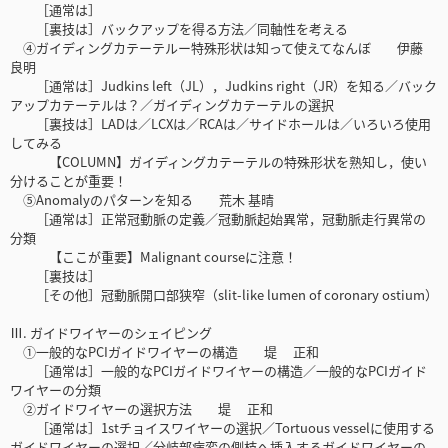
［通常は］
［裏技は］バックアップを得る方法／同軸性を考える
④ガイディングカテーテルー特殊形状は知って使えてなんぼ 伊藤
良明
［通常は］Judkins left（JL），Judkins right（JR）を知る／バック
アップカテーテルは？／ガイディングカテーテルの選択
［裏技は］LADは／LCXは／RCAは／サイドホールは／いろいろ使用
してみる
【COLUMN】ガイディングカテーテルの特殊形状を熟知し，使い
分けることが重要！
⑤Anomalyのパターンを知る 荒木 基晴
［通常は］正常冠動脈の定義／冠動脈起始異常，冠動脈走行異常の
分類
【ここが重要】Malignant courseに注意！
［裏技は］
［その他］冠動脈開口部狭窄（slit-like lumen of coronary ostium）
Ⅲ. ガイドワイヤーのシェイピング
①一般的なPCIガイドワイヤーの構造 堤 正和
［通常は］一般的なPCIガイドワイヤーの構造／一般的なPCIガイド
ワイヤーの分類
②ガイドワイヤーの選択方法 堤 正和
［通常は］1stチョイスワイヤーの選択／Tortuous vesselに使用する
ガイドワイヤーの選択／分岐部病変の側枝へ挿入するガイドワイヤーの