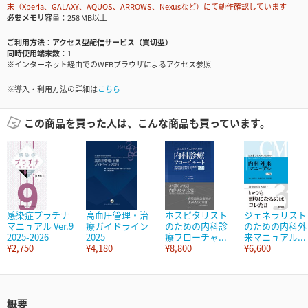
末（Xperia、GALAXY、AQUOS、ARROWS、Nexusなど）にて動作確認しています
必要メモリ容量
258 MB以上
ご利用方法
アクセス型配信サービス（買切型）
同時使用端末数
1
※インターネット経由でのWEBブラウザによるアクセス参照
※導入・利用方法の詳細は
こちら
この商品を買った人は、こんな商品も買っています。
感染症プラチナ
高血圧管理・治
ホスピタリスト
ジェネラリスト
マニュアル Ver.9
療ガイドライン
のための内科診
のための内科外
2025-2026
2025
療フローチャ...
来マニュアル...
¥2,750
¥4,180
¥8,800
¥6,600
概要