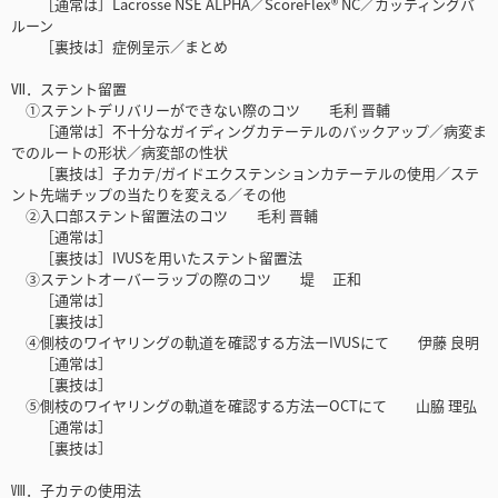
［通常は］Lacrosse NSE ALPHA／ScoreFlex® NC／カッティングバ
ルーン
［裏技は］症例呈示／まとめ
Ⅶ．ステント留置
①ステントデリバリーができない際のコツ 毛利 晋輔
［通常は］不十分なガイディングカテーテルのバックアップ／病変ま
でのルートの形状／病変部の性状
［裏技は］子カテ/ガイドエクステンションカテーテルの使用／ステ
ント先端チップの当たりを変える／その他
②入口部ステント留置法のコツ 毛利 晋輔
［通常は］
［裏技は］IVUSを用いたステント留置法
③ステントオーバーラップの際のコツ 堤 正和
［通常は］
［裏技は］
④側枝のワイヤリングの軌道を確認する方法ーIVUSにて 伊藤 良明
［通常は］
［裏技は］
⑤側枝のワイヤリングの軌道を確認する方法ーOCTにて 山脇 理弘
［通常は］
［裏技は］
Ⅷ．子カテの使用法