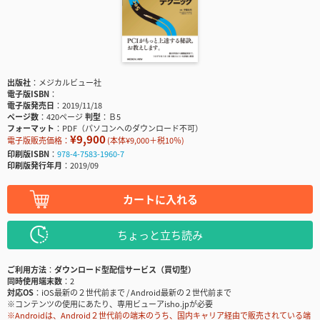
出版社
メジカルビュー社
電子版ISBN
電子版発売日
2019/11/18
ページ数
420ページ
判型
Ｂ5
フォーマット
PDF（パソコンへのダウンロード不可）
¥9,900
電子版販売価格：
(本体¥9,000＋税10％)
印刷版ISBN
978-4-7583-1960-7
印刷版発行年月
2019/09
カートに入れる
ちょっと立ち読み
ご利用方法
ダウンロード型配信サービス（買切型）
同時使用端末数
2
対応OS
iOS最新の２世代前まで / Android最新の２世代前まで
※コンテンツの使用にあたり、専用ビューアisho.jpが必要
※Androidは、Android２世代前の端末のうち、国内キャリア経由で販売されている端