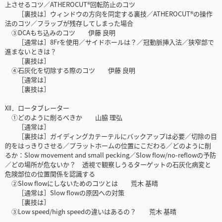
上させるコツ／ATHEROCUT®回転防止のコツ
［裏技は］ウィンドウの方向を同定する裏技／ATHEROCUT®の操作
法のコツ／フラップが残存してしまった場合
③DCAもち込みのコツ 伊藤 良明
［通常は］8Frを使用／サイドホールは？／冠動脈挿入法／狭窄部で
進まないときは？
［裏技は］
④石灰化を切除する際のコツ 伊藤 良明
［通常は］
［裏技は］
Ⅻ．ロータブレーター
①どのように削るべきか 山脇 理弘
［通常は］
［裏技は］ガイディングカテーテルにバックアップは必要／切除の目
的をはっきりさせる／プラットホームの位置にこだわる／どのように削
るか：Slow movement and small pecking／Slow flow/no-reflowの予防
／どの場所が危ないか？ 透視で観察しうるターゲットの石灰化病変と
危険部位の位置関係を認識する
②Slow flowにしないためのコツとは 荒木 基晴
［通常は］Slow flowの原因への対策
［裏技は］
③Low speed/high speedの違いはあるの？ 荒木 基晴