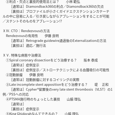
③利点・欠点と裏技的使用法とは？ 小林 範弘
［通常は］Diamondback360の利点／Diamondback360の欠点
［裏技は］プロファイルが小さくガイドエクステンションカテーテ
ルの中に容易に入る／引き戻しながらアブレーションをすることが可能
／ステントそのものをアブレーション!?
ⅩⅣ. CTO：Rendezvousの方法
Rendezvousの有用性 伊藤 良明
［通常は］Retrograde guidewire通過後のExternalizationの方法
［裏技は］適応／施行法
ⅩⅤ. 特殊な病態や治療法
①Spiral coronary dissectionをどう治療する？ 阪本 泰成
［通常は］症例呈示
［裏技は］症例呈示／ストローテクニックによる血腫吸引の可能性
②冠動脈瘤 伊藤 良明
［通常は］冠動脈瘤に対するコイリングの実際
③Late incomplete stent appositionをどう治療する？ 堤 正和
［通常は］Cypher®留置後のvery late stent thrombosis（VLST）の1
例／PSSへの対応
④PTSMA施行時のちょっとした裏技 山脇 理弘
［通常は］
［裏技は］症例呈示
⑤King Ghidorahなんてできるの？ 山脇 理弘