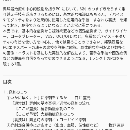
循環器治療の中心的役割を担うPCIにおいて，術中のつまずきをうまく乗
り越え手技を成功させるためには，基本的な知識はもちろん，デバイス
やモダリティをより効果的に使用した応用的な手技－すなわち裏技－を知
っておき，駆使できるようになることが非常に重要である。
本書では，基本的な症例から複雑病変などの困難症例まで，ガイドワイヤ
ー，ロータブレーター，IVUS，OCT/OFDIなど，多様なデバイス・モダリ
ティの有効な使い方を中心に，他では見ることのできない，経験豊富な
PCIエキスパートの珠玉の裏技を詳細に解説。具体的な症例および数多く
の画像・イラストを基にした実践的な解説により，苦手な手技や困難症例
などの難局を自信をもって突破できるようになる，1ランク上のPCIを実
現する1冊。
目次
Ⅰ. 穿刺のコツ
①いかに早く，上手に穿刺をするか 白井 重光
［通常は］穿刺の基本事項／通常の穿刺の流れ
【ここが重要】橈骨動脈穿刺のコツ
【ここが重要】大腿動脈穿刺のコツ
［裏技は］緊急時の穿刺／エコーガイド穿刺
②穿刺部合併症に対応する（出血，血腫，仮性瘤など） 牧野 憲嗣