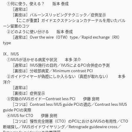
①何に使う，使える？ 阪本 泰成
［通常は］
［裏技は］バルーンスリッピングテクニック／症例呈示
【ここが重要】ガイドエクステンションカテーテルを用いたバル
ーン留置のコツ
②どのように使い分ける 阪本 泰成
［通常は］Over the wire（OTW）type／Rapid exchange（RX）
type
Ⅸ．IVUS
①IVUSが活かせる病変や状況 本多 洋介
［通常は］IVUS施行の目的／IVUSによるPCI合併症の予測
［裏技は］分岐部病変／Minimum contrast PCI
②ガイドワイヤーが偽腔にしか入らない（真腔が取れない） 本多
洋介
［通常は］
［裏技は］症例呈示
③究極のIVUSガイドーContrast less PCI 伊藤 良明
［コツは］Contrast less IVUS guide PCIの適応／Contrast less IVUS
guide PCIの実際
④IVUS for CTO 伊藤 良明
［コツは］慢性完全閉塞（CTO）のPCIにおけるIVUSの有用性／CTO
断端探し／IVUSガイドワイヤリング／Retrograde guidewire cross／