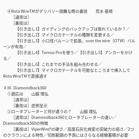
④Rota WireTMがデリバリー困難な際の裏技 荒木 基晴
［通常は］
［裏技は］
【引き出し1】ガイディングのバックアップは取れているか？／
【引き出し2】マイクロカテーテルの種類を変更する／
【引き出し3】小口径バルーンで拡張，over the wire（OTW）バル
ーンが有用／
【引き出し4】Tornus Proを使う／【引き出し5】アンカーをかけ
る／
【引き出し6】これまでの手法を組み合わせる／
【引き出し7】マイクロカテーテルを可能なところまで挿入して
Rota WireTMで直接通す
ⅩⅢ. Diamondback360
①適応は 山脇 理弘
［通常は］
［裏技は］症例呈示
②ロータブレーターと何が違うの？ 山脇 理弘
［通常は］Diamondback360とロータブレーターの違い／
Diamondback360の特徴
［裏技は］ViperWire®の硬さ／高度石灰化病変の突破力の弱さ／2つ
のクラウンによる特性／切削範囲の予測にはさらなる経験蓄積が必要