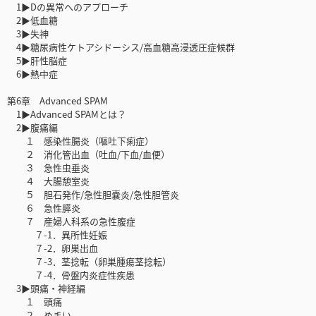
1▶Dの異常へのアプローチ
2▶低血糖
3▶失神
4▶糖尿病性ケトアシドーシス/高血糖高浸透圧症候群
5▶肝性脳症
6▶熱中症
第6章 Advanced SPAM
1▶Advanced SPAMとは？
2▶腹痛編
１ 感染性腸炎（嘔吐下痢症）
２ 消化管出血（吐血/下血/血便）
３ 急性虫垂炎
４ 大腸憩室炎
５ 胆石発作/急性胆嚢炎/急性胆管炎
６ 急性膵炎
７ 産婦人科系の急性腹症
７-1．異所性妊娠
７-2．卵巣出血
７-3．茎捻転（卵巣腫瘍茎捻転）
７-4．骨盤内炎症性疾患
3▶頭痛・神経編
１ 頭痛
２ めまい