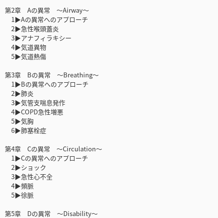
第2章 Aの異常 〜Airway〜
1▶Aの異常へのアプローチ
2▶急性喉頭蓋炎
3▶アナフィラキシー
4▶気道異物
5▶気道熱傷
第3章 Bの異常 〜Breathing〜
1▶Bの異常へのアプローチ
2▶肺炎
3▶気管支喘息発作
4▶COPD急性増悪
5▶気胸
6▶肺塞栓症
第4章 Cの異常 〜Circulation〜
1▶Cの異常へのアプローチ
2▶ショック
3▶急性心不全
4▶頻脈
5▶徐脈
第5章 Dの異常 〜Disability〜