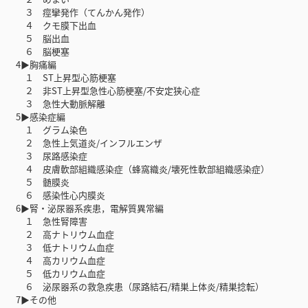
３ 痙攣発作（てんかん発作）
４ クモ膜下出血
５ 脳出血
６ 脳梗塞
4▶胸痛編
１ ST上昇型心筋梗塞
２ 非ST上昇型急性心筋梗塞/不安定狭心症
３ 急性大動脈解離
5▶感染症編
１ グラム染色
２ 急性上気道炎/インフルエンザ
３ 尿路感染症
４ 皮膚軟部組織感染症（蜂窩織炎/壊死性軟部組織感染症）
５ 髄膜炎
６ 感染性心内膜炎
6▶腎・泌尿器系疾患，電解質異常編
１ 急性腎障害
２ 高ナトリウム血症
３ 低ナトリウム血症
４ 高カリウム血症
５ 低カリウム血症
６ 泌尿器系の救急疾患（尿路結石/精巣上体炎/精巣捻転）
7▶その他