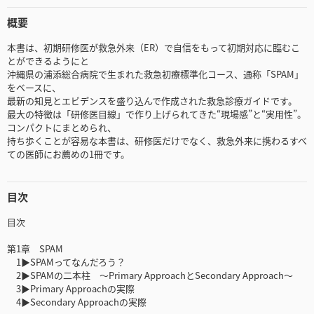
概要
本書は、初期研修医が救急外来（ER）で自信をもって初期対応に臨むこ
とができるようにと
沖縄県の浦添総合病院で生まれた救急初療標準化コース、通称「SPAM」
をベースに、
最新の知見とエビデンスを盛り込んで作成された救急診療ガイドです。
最大の特徴は「研修医目線」で作り上げられてきた“現場感”と“実用性”。
コンパクトにまとめられ、
持ち歩くことが容易な本書は、研修医だけでなく、救急外来に携わるすべ
ての医師にお薦めの1冊です。
目次
目次
第1章 SPAM
1▶SPAMってなんだろう？
2▶SPAMの二本柱 〜Primary ApproachとSecondary Approach〜
3▶Primary Approachの実際
4▶Secondary Approachの実際