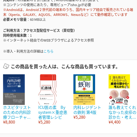
※コンテンツの使用にあたり、専用ビューアisho.jpが必要
※Androidは、Android２世代前の端末のうち、国内キャリア経由で販売されている端
末（Xperia、GALAXY、AQUOS、ARROWS、Nexusなど）にて動作確認しています
必要メモリ容量
60 MB以上
ご利用方法
アクセス型配信サービス（買切型）
同時使用端末数
1
※インターネット経由でのWEBブラウザによるアクセス参照
※導入・利用方法の詳細は
こちら
この商品を買った人は、こんな商品も買っています。
ホスピタリスト
ICU医の素 By
内科レジデント
誰も教えてくれ
のための内科診
system×重症患
の鉄則 第4版
なかった皮疹の
療フローチャ...
者管理レシピ
¥5,280
診かた・考え...
¥8,800
¥5,280
¥4,400