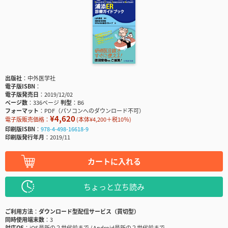
出版社
中外医学社
電子版ISBN
電子版発売日
2019/12/02
ページ数
336ページ
判型
B6
フォーマット
PDF（パソコンへのダウンロード不可）
¥4,620
電子版販売価格：
(本体¥4,200＋税10％)
印刷版ISBN
978-4-498-16618-9
印刷版発行年月
2019/11
カートに入れる
ちょっと立ち読み
ご利用方法
ダウンロード型配信サービス（買切型）
同時使用端末数
3
対応OS
iOS最新の２世代前まで / Android最新の２世代前まで