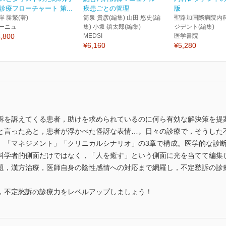
診療フローチャート 第...
疾患ごとの管理
版
岸 勝繁(著)
筒泉 貴彦(編集) 山田 悠史(編
聖路加国際病院内
ーニュ
集) 小坂 鎮太郎(編集)
ジデント(編集)
,800
MEDSI
医学書院
¥6,160
¥5,280
訴を訴えてくる患者，助けを求められているのに何ら有効な解決策を提
と言ったあと，患者が浮かべた怪訝な表情…。日々の診療で，そうした
」「マネジメント」「クリニカルシナリオ」の3章で構成。医学的な診
科学者的側面だけではなく，「人を癒す」という側面に光を当てて編集
題，漢方治療，医師自身の陰性感情への対応まで網羅し，不定愁訴の診
，不定愁訴の診療力をレベルアップしましょう！