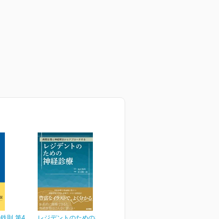
鉄則 第4
レジデントのための神経診