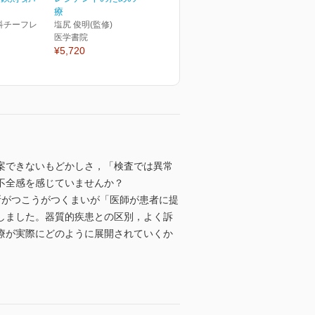
療
科チーフレ
塩尻 俊明(監修)
医学書院
¥5,720
案できないもどかしさ，「検査では異常
不全感を感じていませんか？
断がつこうがつくまいが「医師が患者に提
しました。器質的疾患との区別，よく訴
療が実際にどのように展開されていくか