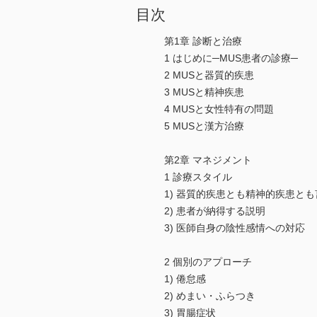
目次
第1章 診断と治療
1 はじめに─MUS患者の診療─
2 MUSと器質的疾患
3 MUSと精神疾患
4 MUSと女性特有の問題
5 MUSと漢方治療
第2章 マネジメント
1 診療スタイル
1) 器質的疾患とも精神的疾患と
2) 患者が納得する説明
3) 医師自身の陰性感情への対応
2 個別のアプローチ
1) 倦怠感
2) めまい・ふらつき
3) 胃腸症状