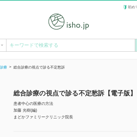
初め
ー
診療
総合診療の視点で診る不定愁訴
総合診療の視点で診る不定愁訴【電子版】
患者中心の医療の方法
加藤 光樹(編)
まどかファミリークリニック院長