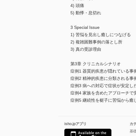
4) 頭痛
5) 動悸・息切れ
3 Special Issue
1) 苦悩を見出し癒しにつなげる
2) 複雑困難事例の落とし所
3) 真の受診理由
第3章 クリニカルシナリオ
症例1 器質的疾患が隠れている事
症例2 精神的疾患に分類される事
症例3 病への対応で症状が安定し
症例4 家族を含めたアプローチで
症例5 継続性を梃子に苦悩から癒
isho.jpアプリ
カ
基