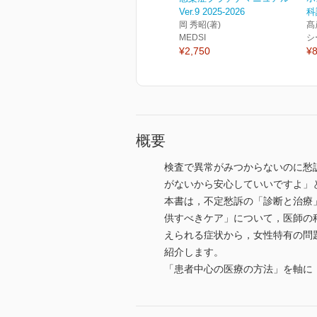
Ver.9 2025-2026
科
岡 秀昭(著)
髙
MEDSI
シ
¥2,750
¥8
概要
検査で異常がみつからないのに愁
がないから安心していいですよ」
本書は，不定愁訴の「診断と治療
供すべきケア」について，医師の
えられる症状から，女性特有の問
紹介します。
「患者中心の医療の方法」を軸に