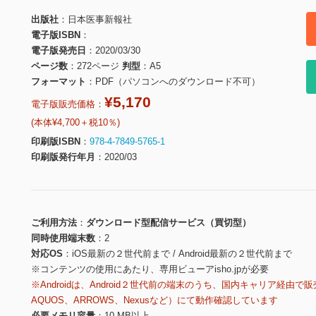
出版社
日本医事新報社
電子版ISBN
電子版発売日
2020/03/30
ページ数
272ページ
判型
A5
フォーマット
PDF（パソコンへのダウンロード不可）
¥5,170
電子版販売価格：
(本体¥4,700＋税10％)
印刷版ISBN
978-4-7849-5765-1
印刷版発行年月
2020/03
ご利用方法
ダウンロード型配信サービス（買切型）
同時使用端末数
2
対応OS
iOS最新の２世代前まで / Android最新の２世代前まで
※コンテンツの使用にあたり、専用ビューアisho.jpが必要
※Androidは、Android２世代前の端末のうち、国内キャリア経由で販
AQUOS、ARROWS、Nexusなど）にて動作確認しています
必要メモリ容量
10 MB以上