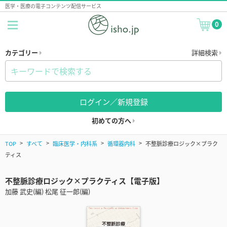
医学・医療の電子コンテンツ配信サービス
0
カテゴリー
詳細検索
ログイン／新規登録
初めての方へ
TOP
すべて
臨床医学・内科系
循環器内科
不整脈診療ロジック×プラク
ティス
不整脈診療ロジック×プラクティス【電子版】
加藤 武史(編) 松尾 征一郎(編)