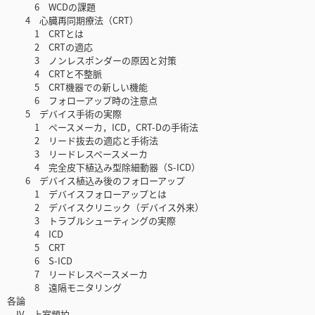
6 WCDの課題
4 心臓再同期療法（CRT）
1 CRTとは
2 CRTの適応
3 ノンレスポンダーの原因と対策
4 CRTと不整脈
5 CRT機器での新しい機能
6 フォローアップ時の注意点
5 デバイス手術の実際
1 ペースメーカ，ICD，CRT-Dの手術法
2 リード抜去の適応と手術法
3 リードレスペースメーカ
4 完全皮下植込み型除細動器（S-ICD）
6 デバイス植込み後のフォローアップ
1 デバイスフォローアップとは
2 デバイスクリニック（デバイス外来）
3 トラブルシューティングの実際
4 ICD
5 CRT
6 S-ICD
7 リードレスペースメーカ
8 遠隔モニタリング
各論
IV 上室頻拍