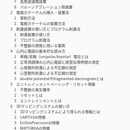
7 高周波通電装置
8 バルーンアブレーション用装置
2 電極カテーテルの挿入・留置法
1 穿刺方法
2 電極カテーテルの留置方法
3 刺激装置の使い方とプログラム刺激法
1 刺激装置の使い方
2 プログラム刺激法
3 不整脈の誘発に用いる薬剤
4 心内心電図の基本的な読み方
1 単極/双極（unipolar/bipolar）電位とは
2 正常洞調律の心内心電図と房室伝導時間の測定
3 心房期外刺激による不応期の測定
4 心室期外刺激による不応期の測定
5 double potentialやfragmented electrogramとは
5 エントレインメントペーシング・リセット現象
1 不整脈の発生機序
2 リセットとは
3 エントレインメントとは
6 3Dマッピングシステムの使い方
1 3Dマッピングシステムにより得られる情報とは
2 CARTO3の特徴
3 EnSitePrecisionの特徴
4 RHYTHMIAの特徴