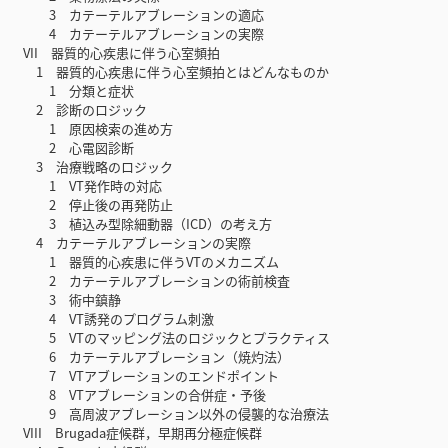
3 カテーテルアブレーションの適応
4 カテーテルアブレーションの実際
VII 器質的心疾患に伴う心室頻拍
1 器質的心疾患に伴う心室頻拍とはどんなものか
1 分類と症状
2 診断のロジック
1 原因検索の進め方
2 心電図診断
3 治療戦略のロジック
1 VT発作時の対応
2 停止後の再発防止
3 植込み型除細動器（ICD）の考え方
4 カテーテルアブレーションの実際
1 器質的心疾患に伴うVTのメカニズム
2 カテーテルアブレーションの術前検査
3 術中鎮静
4 VT誘発のプログラム刺激
5 VTのマッピング法のロジックとプラクティス
6 カテーテルアブレーション（焼灼法）
7 VTアブレーションのエンドポイント
8 VTアブレーションの合併症・予後
9 高周波アブレーション以外の侵襲的な治療法
VIII Brugada症候群，早期再分極症候群