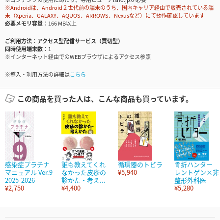
※Androidは、Android２世代前の端末のうち、国内キャリア経由で販売されている端
末（Xperia、GALAXY、AQUOS、ARROWS、Nexusなど）にて動作確認しています
必要メモリ容量
166 MB以上
ご利用方法
アクセス型配信サービス（買切型）
同時使用端末数
1
※インターネット経由でのWEBブラウザによるアクセス参照
※導入・利用方法の詳細は
こちら
この商品を買った人は、こんな商品も買っています。
感染症プラチナ
誰も教えてくれ
循環器のトビラ
骨折ハンター
マニュアル Ver.9
なかった皮疹の
¥5,940
レントゲン×非
2025-2026
診かた・考え...
整形外科医
¥2,750
¥4,400
¥5,280