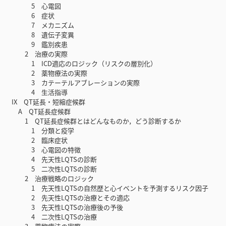
5 心電図
6 症状
7 メカニズム
8 遺伝子変異
9 鑑別疾患
2 治療の実際
1 ICD適応のロジック（リスクの層別化）
2 薬物療法の実際
3 カテーテルアブレーションの実際
4 生活指導
IX QT延長・短縮症候群
A QT延長症候群
1 QT延長症候群とはどんなものか，どう診断するか
1 分類と疫学
2 臨床症状
3 心電図の特徴
4 先天性LQTSの診断
5 二次性LQTSの診断
2 治療戦略のロジック
1 先天性LQTSの自然歴と心イベントを予測するリスク因子
2 先天性LQTSの治療とその適応
3 先天性LQTSの治療後の予後
4 二次性LQTSの治療