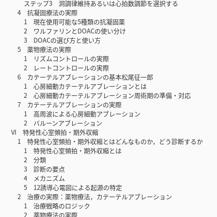
ステップ3 洞調律維持あるいは心拍数調節を選択する
4 抗凝固療法の実際
1 現在使用可能な5種類の抗凝固薬
2 ワルファリンとDOACの使い分け
3 DOACの選び方と使い方
5 薬物療法の実際
1 リズムコントロールの実際
2 レートコントロールの実際
6 カテーテルアブレーションの基本松尾征一郎
1 心房細動カテーテルアブレーションとは
2 心房細動カテーテルアブレーション周術期の準備・対応
7 カテーテルアブレーションの実際
1 高周波による心房細動アブレーション
2 バルーンアブレーション
VI 特発性心室頻拍・期外収縮
1 特発性心室頻拍・期外収縮とはどんなものか，どう診断するか
1 特発性心室頻拍・期外収縮とは
2 分類
3 診断の要点
4 メカニズム
5 12誘導心電図による起源の特定
2 治療の実際：薬物療法，カテーテルアブレーション
1 治療戦略のロジック
2 薬物療法の実際