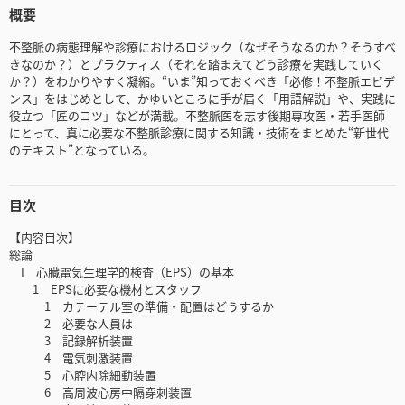
概要
不整脈の病態理解や診療におけるロジック（なぜそうなるのか？そうすべ
きなのか？）とプラクティス（それを踏まえてどう診療を実践していく
か？）をわかりやすく凝縮。“いま”知っておくべき「必修！不整脈エビデ
ンス」をはじめとして、かゆいところに手が届く「用語解説」や、実践に
役立つ「匠のコツ」などが満載。不整脈医を志す後期専攻医・若手医師
にとって、真に必要な不整脈診療に関する知識・技術をまとめた“新世代
のテキスト”となっている。
目次
【内容目次】
総論
I 心臓電気生理学的検査（EPS）の基本
1 EPSに必要な機材とスタッフ
1 カテーテル室の準備・配置はどうするか
2 必要な人員は
3 記録解析装置
4 電気刺激装置
5 心腔内除細動装置
6 高周波心房中隔穿刺装置