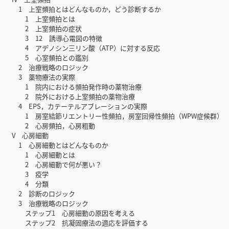
1 上室頻拍とはどんなものか，どう診断するか
1 上室頻拍とは
2 上室頻拍の症状
3 12 誘導心電図の特徴
4 アデノシン三リン酸（ATP）に対する反応
5 心室頻拍との鑑別
2 治療戦略のロジック
3 薬物療法の実際
1 院内における頻拍発作時の薬物治療
2 院外における上室頻拍の薬物治療
4 EPS，カテーテルアブレーションの実際
1 房室結節リエントリー性頻拍，房室回帰性頻拍（WPW症候群）
2 心房頻拍，心房粗動
V 心房細動
1 心房細動とはどんなものか
1 心房細動とは
2 心房細動で何が悪い？
3 疫学
4 分類
2 診断のロジック
3 治療戦略のロジック
ステップ1 心房細動の原因を考える
ステップ2 抗凝固療法の適応を評価する