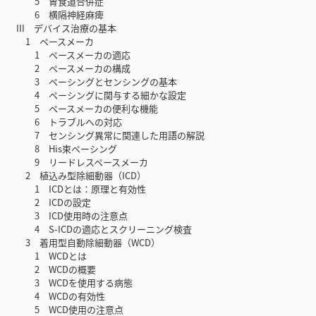
5 胃食道合併症
6 横隔神経麻痺
III デバイス治療の基本
1 ペースメーカ
1 ペースメーカの適応
2 ペースメーカの構成
3 ペーシングとセンシングの基本
4 ペーシングに関与する細かな設定
5 ペースメーカの便利な機能
6 トラブルへの対応
7 センシング異常に関連した用語の解説
8 His束ペーシング
9 リードレスペースメーカ
2 植込み型除細動器（ICD）
1 ICDとは：原理と有効性
2 ICDの設定
3 ICD使用時の注意点
4 S-ICDの適応とスクリーニング検査
3 着用型自動除細動器（WCD）
1 WCDとは
2 WCDの概要
3 WCDを使用する病態
4 WCDの有効性
5 WCD使用の注意点