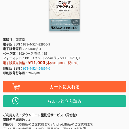
出版社
南江堂
電子版ISBN
978-4-524-22965-9
電子版発売日
2020/08/31
ページ数
392ページ
判型
B5
フォーマット
PDF（パソコンへのダウンロード不可）
¥11,000
電子版販売価格：
(本体¥10,000＋税10％)
印刷版ISBN
978-4-524-24894-0
印刷版発行年月
2020/08
カートに入れる
ちょっと立ち読み
ご利用方法
ダウンロード型配信サービス（買切型）
同時使用端末数
3
対応OS
iOS最新の２世代前まで / Android最新の２世代前まで
※コンテンツの使用にあたり、専用ビューアisho.jpが必要