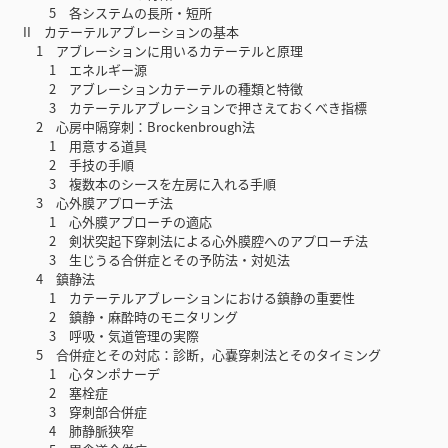
5 各システムの長所・短所
II カテーテルアブレーションの基本
1 アブレーションに用いるカテーテルと原理
1 エネルギー源
2 アブレーションカテーテルの種類と特徴
3 カテーテルアブレーションで押さえておくべき指標
2 心房中隔穿刺：Brockenbrough法
1 用意する道具
2 手技の手順
3 複数本のシースを左房に入れる手順
3 心外膜アプローチ法
1 心外膜アプローチの適応
2 剣状突起下穿刺法による心外膜腔へのアプローチ法
3 生じうる合併症とその予防法・対処法
4 鎮静法
1 カテーテルアブレーションにおける鎮静の重要性
2 鎮静・麻酔時のモニタリング
3 呼吸・気道管理の実際
5 合併症とその対応：診断，心嚢穿刺法とそのタイミング
1 心タンポナーデ
2 塞栓症
3 穿刺部合併症
4 肺静脈狭窄