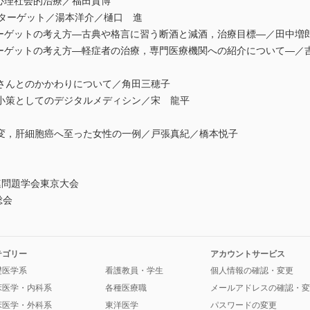
心理社会的治療／福田貴博
療ターゲット／湯本洋介／樋口 進
ーゲットの考え方―古典や格言に習う断酒と減酒，治療目標―／田中増
ーゲットの考え方―軽症者の治療，専門医療機関への紹介について―／
さんとのかかわりについて／角田三穂子
小策としてのデジタルメディシン／宋 龍平
，肝細胞癌へ至った女性の一例／戸張真紀／橋本悦子
問題学会東京大会
総会
テゴリー
アカウントサービス
礎医学系
看護教員・学生
個人情報の確認・変更
床医学・内科系
各種医療職
メールアドレスの確認・変
床医学・外科系
東洋医学
パスワードの変更