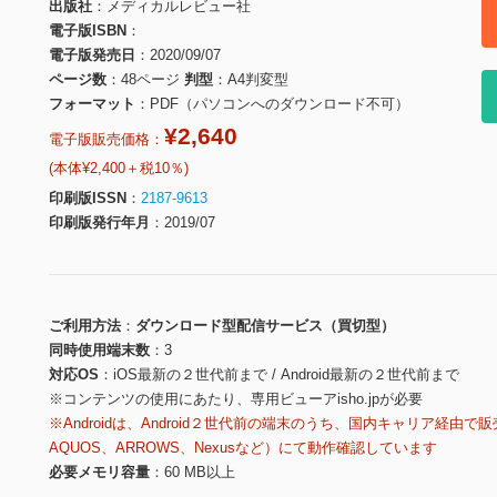
出版社
メディカルレビュー社
電子版ISBN
電子版発売日
2020/09/07
ページ数
48ページ
判型
A4判変型
フォーマット
PDF（パソコンへのダウンロード不可）
¥2,640
電子版販売価格：
(本体¥2,400＋税10％)
印刷版ISSN
2187-9613
印刷版発行年月
2019/07
ご利用方法
ダウンロード型配信サービス（買切型）
同時使用端末数
3
対応OS
iOS最新の２世代前まで / Android最新の２世代前まで
※コンテンツの使用にあたり、専用ビューアisho.jpが必要
※Androidは、Android２世代前の端末のうち、国内キャリア経由で販
AQUOS、ARROWS、Nexusなど）にて動作確認しています
必要メモリ容量
60 MB以上