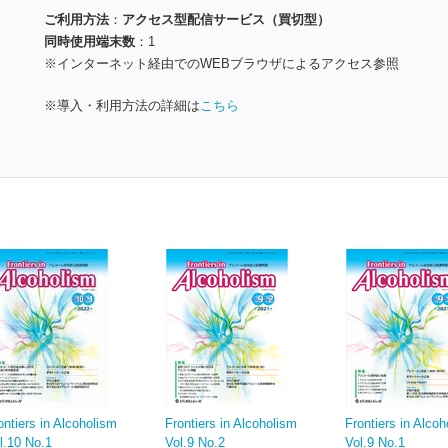
ご利用方法
アクセス型配信サービス（買切型）
同時使用端末数
1
※インターネット経由でのWEBブラウザによるアクセス参照
※導入・利用方法の詳細は
こちら
ontiers in Alcoholism
Frontiers in Alcoholism
Frontiers in Alc
l.10 No.1
Vol.9 No.2
Vol.9 No.1