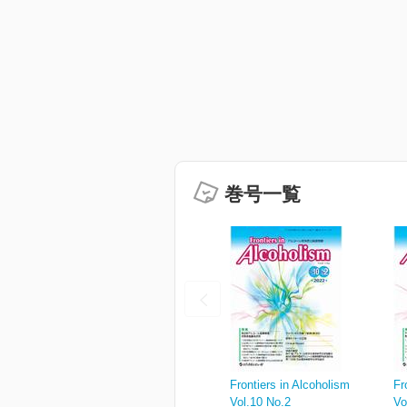
巻号一覧
Frontiers in Alcoholism
Fr
Vol.10 No.2
Vo