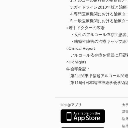
2.アルコール依存症の重症度と
3.ガイドライン2018年版と治
4.専門医療機関における治療タ
5.一般医療機関における治療タ
○若手ドクターの広場
・女性のアルコール依存症患者
・嗜癖性障害の治療ギャップ縮
○Clinical Report
アルコール依存症を背景に肝硬変
○Highlights
学会印象記：
第2回関東甲信越アルコール関連
第115回日本精神神経学会学術
isho.jpアプリ
カ
基
臨
臨