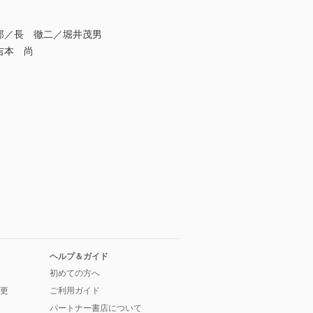
郎／長 徹二／堀井茂男
吉本 尚
ヘルプ＆ガイド
初めての方へ
更
ご利用ガイド
パートナー書店について