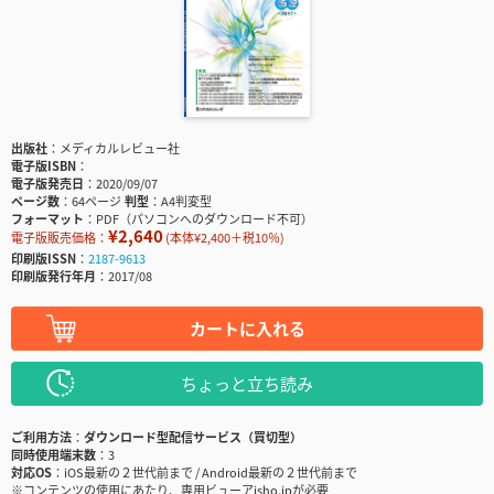
出版社
メディカルレビュー社
電子版ISBN
電子版発売日
2020/09/07
ページ数
64ページ
判型
A4判変型
フォーマット
PDF（パソコンへのダウンロード不可）
¥2,640
電子版販売価格：
(本体¥2,400＋税10％)
印刷版ISSN
2187-9613
印刷版発行年月
2017/08
カートに入れる
ちょっと立ち読み
ご利用方法
ダウンロード型配信サービス（買切型）
同時使用端末数
3
対応OS
iOS最新の２世代前まで / Android最新の２世代前まで
※コンテンツの使用にあたり、専用ビューアisho.jpが必要