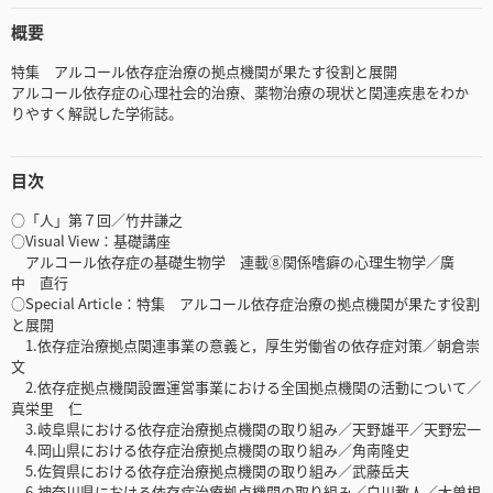
概要
特集 アルコール依存症治療の拠点機関が果たす役割と展開
アルコール依存症の心理社会的治療、薬物治療の現状と関連疾患をわか
りやすく解説した学術誌。
目次
○「人」第７回／竹井謙之
○Visual View：基礎講座
アルコール依存症の基礎生物学 連載⑧関係嗜癖の心理生物学／廣
中 直行
○Special Article：特集 アルコール依存症治療の拠点機関が果たす役割
と展開
1.依存症治療拠点関連事業の意義と，厚生労働省の依存症対策／朝倉崇
文
2.依存症拠点機関設置運営事業における全国拠点機関の活動について／
真栄里 仁
3.岐阜県における依存症治療拠点機関の取り組み／天野雄平／天野宏一
4.岡山県における依存症治療拠点機関の取り組み／角南隆史
5.佐賀県における依存症治療拠点機関の取り組み／武藤岳夫
6.神奈川県における依存症治療拠点機関の取り組み／白川教人／大曽根