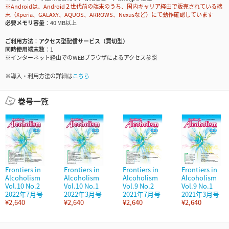
※Androidは、Android２世代前の端末のうち、国内キャリア経由で販売されている端
末（Xperia、GALAXY、AQUOS、ARROWS、Nexusなど）にて動作確認しています
必要メモリ容量
40 MB以上
ご利用方法
アクセス型配信サービス（買切型）
同時使用端末数
1
※インターネット経由でのWEBブラウザによるアクセス参照
※導入・利用方法の詳細は
こちら
巻号一覧
Frontiers in
Frontiers in
Frontiers in
Frontiers in
Alcoholism
Alcoholism
Alcoholism
Alcoholism
Vol.10 No.2
Vol.10 No.1
Vol.9 No.2
Vol.9 No.1
2022年7月号
2022年3月号
2021年7月号
2021年3月号
¥2,640
¥2,640
¥2,640
¥2,640