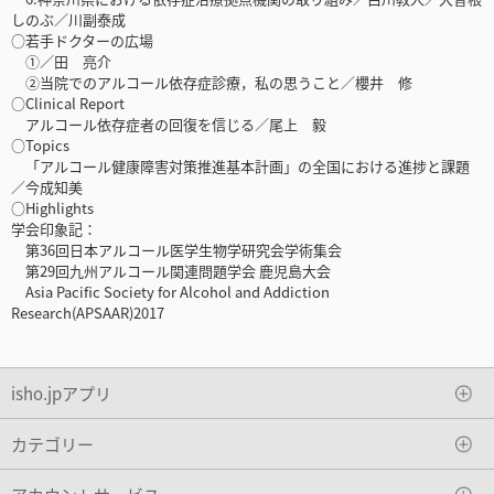
しのぶ／川副泰成
○若手ドクターの広場
①／田 亮介
②当院でのアルコール依存症診療，私の思うこと／櫻井 修
○Clinical Report
アルコール依存症者の回復を信じる／尾上 毅
○Topics
「アルコール健康障害対策推進基本計画」の全国における進捗と課題
／今成知美
○Highlights
学会印象記：
第36回日本アルコール医学生物学研究会学術集会
第29回九州アルコール関連問題学会 鹿児島大会
Asia Pacific Society for Alcohol and Addiction
Research(APSAAR)2017
isho.jpアプリ
カテゴリー