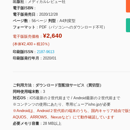
出版社
メディカルレビュー社
電子版ISBN
電子版発売日
2020/12/28
ページ数
56ページ
判型
A4判変型
フォーマット
PDF（パソコンへのダウンロード不可）
¥2,640
電子版販売価格：
(本体¥2,400＋税10％)
印刷版ISSN
2187-9613
印刷版発行年月
2020/01
ご利用方法
ダウンロード型配信サービス（買切型）
同時使用端末数
3
対応OS
iOS最新の２世代前まで / Android最新の２世代前まで
※コンテンツの使用にあたり、専用ビューアisho.jpが必要
※Androidは、Android２世代前の端末のうち、国内キャリア経由で販
AQUOS、ARROWS、Nexusなど）にて動作確認しています
必要メモリ容量
28 MB以上