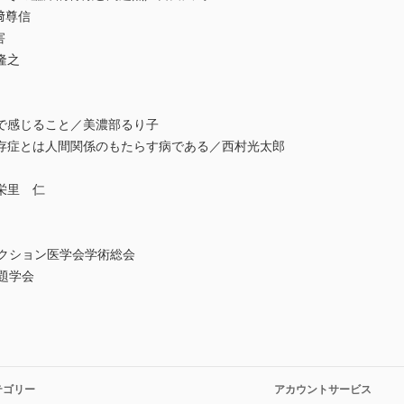
﨑尊信
害
隆之
で感じること／美濃部るり子
症とは人間関係のもたらす病である／西村光太郎
栄里 仁
クション医学会学術総会
題学会
テゴリー
アカウントサービス