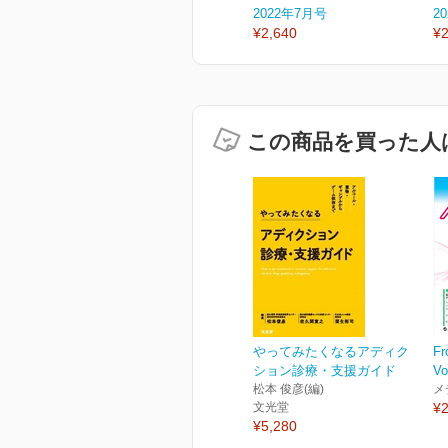
2022年7月号
2
¥2,640
¥2
この商品を買った人
やってみたくなるアディク
Fr
ション診療・支援ガイド
Vo
松本 俊彦(編)
メ
文光堂
¥2
¥5,280