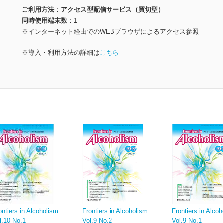
ご利用方法
アクセス型配信サービス（買切型）
同時使用端末数
1
※インターネット経由でのWEBブラウザによるアクセス参照
※導入・利用方法の詳細は
こちら
ontiers in Alcoholism
Frontiers in Alcoholism
Frontiers in Alc
l.10 No.1
Vol.9 No.2
Vol.9 No.1