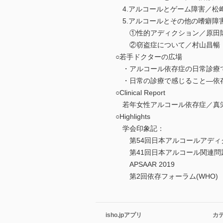
4.アルコールとゲーム障害／松
5.アルコールとその他の嗜癖障
①性的アディクション／原田
②窃盗症について／村山昌暢
○若手ドクターの広場
・アルコール依存症の日常診療
・日常の診療で感じること―依存
○Clinical Report
若年女性アルコール依存症／真
○Highlights
学会印象記：
第54回日本アルコールアディ
第41回日本アルコール関連問
APSAAR 2019
第2回依存フォーラム(WHO)
isho.jpアプリ
カ