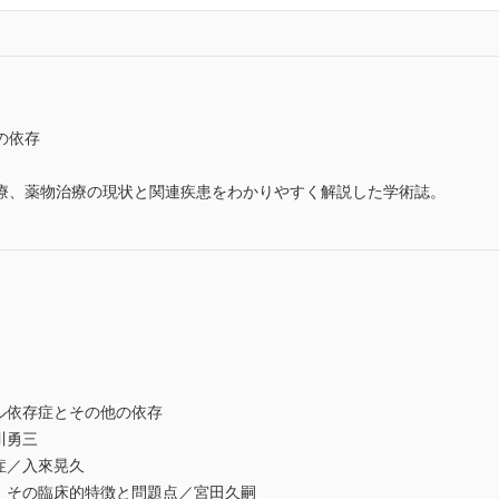
の依存
療、薬物治療の現状と関連疾患をわかりやすく解説した学術誌。
アルコール依存症とその他の依存
川勇三
症／入來晃久
：その臨床的特徴と問題点／宮田久嗣