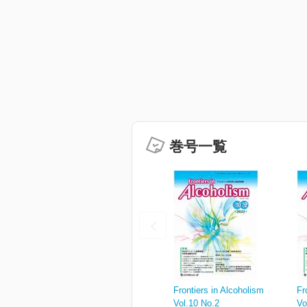
巻号一覧
Frontiers in Alcoholism
Fr
Vol.10 No.2
Vo