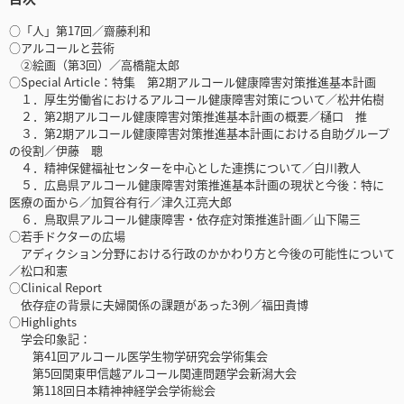
○「人」第17回／齋藤利和
○アルコールと芸術
②絵画（第3回）／高橋龍太郎
○Special Article：特集 第2期アルコール健康障害対策推進基本計画
１．厚生労働省におけるアルコール健康障害対策について／松井佑樹
２．第2期アルコール健康障害対策推進基本計画の概要／樋口 推
３．第2期アルコール健康障害対策推進基本計画における自助グループ
の役割／伊藤 聰
４．精神保健福祉センターを中心とした連携について／白川教人
５．広島県アルコール健康障害対策推進基本計画の現状と今後：特に
医療の面から／加賀谷有行／津久江亮大郎
６．鳥取県アルコール健康障害・依存症対策推進計画／山下陽三
○若手ドクターの広場
アディクション分野における行政のかかわり方と今後の可能性について
／松口和憲
○Clinical Report
依存症の背景に夫婦関係の課題があった3例／福田貴博
○Highlights
学会印象記：
第41回アルコール医学生物学研究会学術集会
第5回関東甲信越アルコール関連問題学会新潟大会
第118回日本精神神経学会学術総会