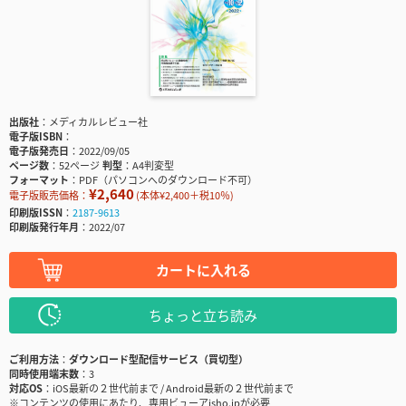
出版社
メディカルレビュー社
電子版ISBN
電子版発売日
2022/09/05
ページ数
52ページ
判型
A4判変型
フォーマット
PDF（パソコンへのダウンロード不可）
¥2,640
電子版販売価格：
(本体¥2,400＋税10％)
印刷版ISSN
2187-9613
印刷版発行年月
2022/07
カートに入れる
ちょっと立ち読み
ご利用方法
ダウンロード型配信サービス（買切型）
同時使用端末数
3
対応OS
iOS最新の２世代前まで / Android最新の２世代前まで
※コンテンツの使用にあたり、専用ビューアisho.jpが必要