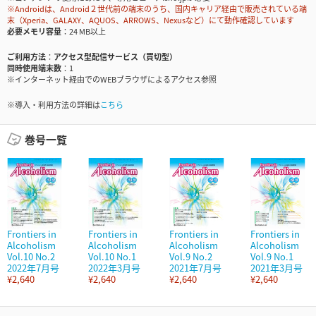
※Androidは、Android２世代前の端末のうち、国内キャリア経由で販売されている端
末（Xperia、GALAXY、AQUOS、ARROWS、Nexusなど）にて動作確認しています
必要メモリ容量
24 MB以上
ご利用方法
アクセス型配信サービス（買切型）
同時使用端末数
1
※インターネット経由でのWEBブラウザによるアクセス参照
※導入・利用方法の詳細は
こちら
巻号一覧
Frontiers in
Frontiers in
Frontiers in
Frontiers in
Alcoholism
Alcoholism
Alcoholism
Alcoholism
Vol.10 No.2
Vol.10 No.1
Vol.9 No.2
Vol.9 No.1
2022年7月号
2022年3月号
2021年7月号
2021年3月号
¥2,640
¥2,640
¥2,640
¥2,640