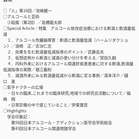
○「人」第16回／池嶋健一
○アルコールと芸術
②絵画（第2回）／高橋龍太郎
○Special Article：特集 アルコール依存症治療における断酒と飲酒量低
減
１．アルコール性臓器障害：断酒と飲酒量低減（ハームリダクショ
ン）／浪崎 正／吉治仁志
２．効果を生む飲酒量低減指導のポイント／武藤岳夫
３．仮想症例から断酒と減酒の使い分けを考える／宮田久嗣
４．内科外来におけるアルコール関連肝疾患患者に対する断酒,飲酒量
低減指導の実際／堀江義則
５．減酒外来にみる飲酒量低減から断酒に至る事例／湯本洋介／樋
口 進
○若手ドクターの広場
・日々の臨床,これまでの臨床研究,地域での研究会活動について／福
嶋 翔
・日常診療の中で感じていること／伊東寛哲
○Highlights
学会印象記：
第56回日本アルコール・アディクション医学会学術総会
第43回日本アルコール関連問題学会