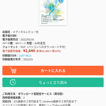
出版社
メディカルレビュー社
電子版ISBN
電子版発売日
2022/05/16
ページ数
44ページ
判型
A4判変型
フォーマット
PDF（パソコンへのダウンロード不可）
¥2,640
電子版販売価格：
(本体¥2,400＋税10％)
印刷版ISSN
2187-9613
印刷版発行年月
2022/03
カートに入れる
ちょっと立ち読み
ご利用方法
ダウンロード型配信サービス（買切型）
同時使用端末数
3
対応OS
iOS最新の２世代前まで / Android最新の２世代前まで
※コンテンツの使用にあたり、専用ビューアisho.jpが必要