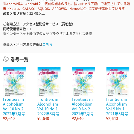
※Androidは、Android２世代前の端末のうち、国内キャリア経由で販売されている端
末（Xperia、GALAXY、AQUOS、ARROWS、Nexusなど）にて動作確認しています
必要メモリ容量
22 MB以上
ご利用方法
アクセス型配信サービス（買切型）
同時使用端末数
1
※インターネット経由でのWEBブラウザによるアクセス参照
※導入・利用方法の詳細は
こちら
巻号一覧
Frontiers in
Frontiers in
Frontiers in
Frontiers in
Alcoholism
Alcoholism
Alcoholism
Alcoholism
Vol.10 No.2
Vol.10 No.1
Vol.9 No.2
Vol.9 No.1
2022年7月号
2022年3月号
2021年7月号
2021年3月号
¥2,640
¥2,640
¥2,640
¥2,640