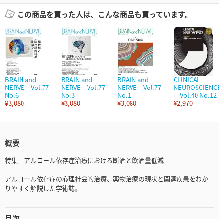
この商品を買った人は、こんな商品も買っています。
BRAIN and
BRAIN and
BRAIN and
CLINICAL
NERVE Vol.77
NERVE Vol.77
NERVE Vol.77
NEUROSCIENC
No.6
No.3
No.1
Vol.40 No.12
¥3,080
¥3,080
¥3,080
¥2,970
概要
特集 アルコール依存症治療における断酒と飲酒量低減
アルコール依存症の心理社会的治療、薬物治療の現状と関連疾患をわか
りやすく解説した学術誌。
目次