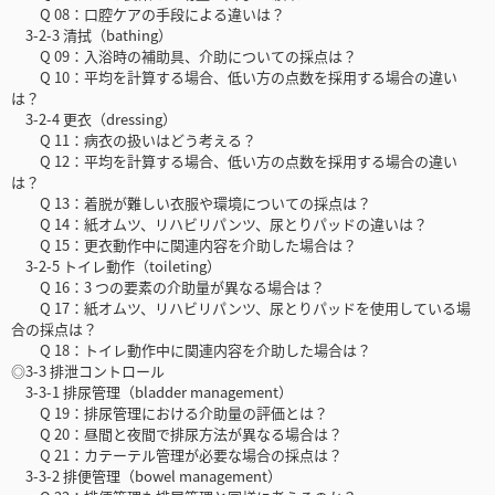
Q 08：口腔ケアの手段による違いは？
3-2-3 清拭（bathing）
Q 09：入浴時の補助具、介助についての採点は？
Q 10：平均を計算する場合、低い方の点数を採用する場合の違い
は？
3-2-4 更衣（dressing）
Q 11：病衣の扱いはどう考える？
Q 12：平均を計算する場合、低い方の点数を採用する場合の違い
は？
Q 13：着脱が難しい衣服や環境についての採点は？
Q 14：紙オムツ、リハビリパンツ、尿とりパッドの違いは？
Q 15：更衣動作中に関連内容を介助した場合は？
3-2-5 トイレ動作（toileting）
Q 16：3 つの要素の介助量が異なる場合は？
Q 17：紙オムツ、リハビリパンツ、尿とりパッドを使用している場
合の採点は？
Q 18：トイレ動作中に関連内容を介助した場合は？
◎3-3 排泄コントロール
3-3-1 排尿管理（bladder management）
Q 19：排尿管理における介助量の評価とは？
Q 20：昼間と夜間で排尿方法が異なる場合は？
Q 21：カテーテル管理が必要な場合の採点は？
3-3-2 排便管理（bowel management）