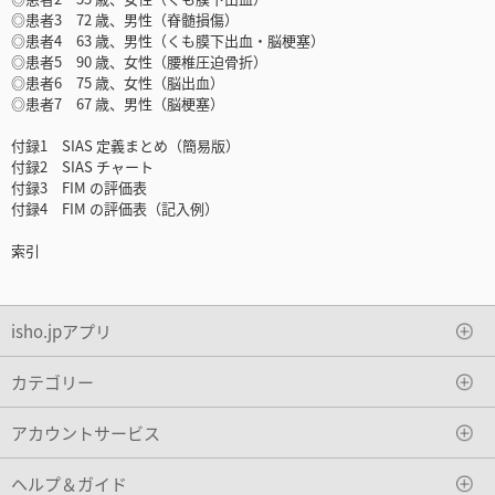
◎患者3 72 歳、男性（脊髄損傷）
◎患者4 63 歳、男性（くも膜下出血・脳梗塞）
◎患者5 90 歳、女性（腰椎圧迫骨折）
◎患者6 75 歳、女性（脳出血）
◎患者7 67 歳、男性（脳梗塞）
付録1 SIAS 定義まとめ（簡易版）
付録2 SIAS チャート
付録3 FIM の評価表
付録4 FIM の評価表（記入例）
索引
isho.jpアプリ
カテゴリー
アカウントサービス
ヘルプ＆ガイド