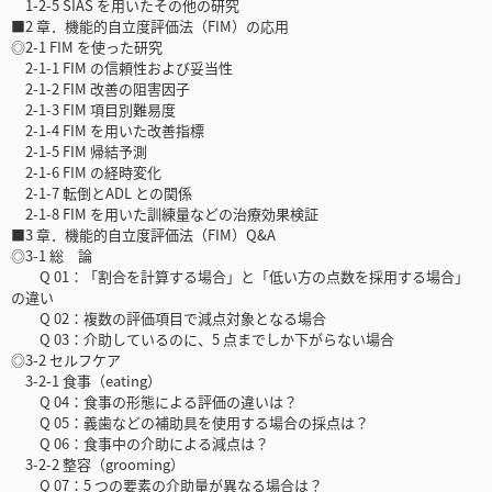
1-2-5 SIAS を用いたその他の研究
■2 章．機能的自立度評価法（FIM）の応用
◎2-1 FIM を使った研究
2-1-1 FIM の信頼性および妥当性
2-1-2 FIM 改善の阻害因子
2-1-3 FIM 項目別難易度
2-1-4 FIM を用いた改善指標
2-1-5 FIM 帰結予測
2-1-6 FIM の経時変化
2-1-7 転倒とADL との関係
2-1-8 FIM を用いた訓練量などの治療効果検証
■3 章．機能的自立度評価法（FIM）Q&A
◎3-1 総 論
Q 01：「割合を計算する場合」と「低い方の点数を採用する場合」
の違い
Q 02：複数の評価項目で減点対象となる場合
Q 03：介助しているのに、5 点までしか下がらない場合
◎3-2 セルフケア
3-2-1 食事（eating）
Q 04：食事の形態による評価の違いは？
Q 05：義歯などの補助具を使用する場合の採点は？
Q 06：食事中の介助による減点は？
3-2-2 整容（grooming）
Q 07：5 つの要素の介助量が異なる場合は？