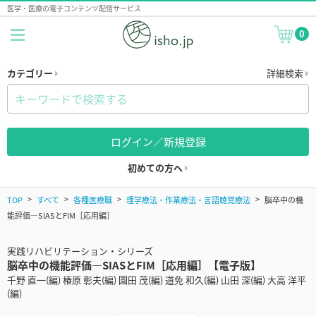
医学・医療の電子コンテンツ配信サービス
0
カテゴリー
詳細検索
ログイン／新規登録
初めての方へ
TOP
すべて
各種医療職
理学療法・作業療法・言語聴覚療法
脳卒中の機
能評価―SIASとFIM［応用編］
実践リハビリテーション・シリーズ
脳卒中の機能評価―SIASとFIM［応用編］【電子版】
千野 直一(編) 椿原 彰夫(編) 園田 茂(編) 道免 和久(編) 山田 深(編) 大高 洋平
(編)