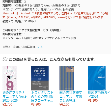
同時使用端末数
2
対応OS
iOS最新の２世代前まで / Android最新の２世代前まで
※コンテンツの使用にあたり、専用ビューアisho.jpが必要
※Androidは、Android２世代前の端末のうち、国内キャリア経由で販売されている端
末（Xperia、GALAXY、AQUOS、ARROWS、Nexusなど）にて動作確認しています
必要メモリ容量
30 MB以上
ご利用方法
アクセス型配信サービス（買切型）
同時使用端末数
1
※インターネット経由でのWEBブラウザによるアクセス参照
※導入・利用方法の詳細は
こちら
この商品を買った人は、こんな商品も買っています。
感染症プラチナ
ホスピタリスト
総合内科病棟マ
糖尿病治療ガイ
マニュアル Ver.9
のための内科診
ニュアル 疾患
ド2024
2025-2026
療フローチャ...
ごとの管理
¥1,100
¥2,750
¥8,800
¥6,160