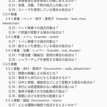
Q 22：排便管理も排尿管理と同様に考えるのか？
Q 23：坐薬、浣腸、下剤の採点上の扱いは？
Q 24：ストーマを使用している場合の採点は？
◎3-4 移乗
3-4-1 移乗：ベッド・椅子・車椅子（transfer：bed, chair,
wheelchair）
Q 25：ベッド移乗での減点対象は？
Q 26：介助量が変動する場合の採点は？
3-4-2 移乗：トイレ（transfer：toilet）
Q 27：トイレ移乗での減点対象は？
Q 28：紙オムツを使用している場合の採点は？
3-4-3 移乗：浴槽・シャワー（transfer：tub, shower）
Q 29：介護浴槽（機械浴）使用の場合の採点は？
Q 30：シャワーチェアを使用する場合の採点は？
◎3-5 移動
3-5-1 移動：歩行・車椅子（locomotion：walk, wheelchair）
Q 31：移動の距離による採点とは？
Q 32：車椅子と歩行のどちらを採点するか？
Q 33：日中と夜間、補装具などにより変動する場合の採点は？
Q 34：歩行には直接関係のない補助具の扱いは？
Q 35：車椅子移動での方向転換の介助は？
Q 36：移動における安全性の配慮とは？
3-5-2 移動：階段（locomotion：stairs）
Q 37：どんな種類の階段で採点するとよいのか？