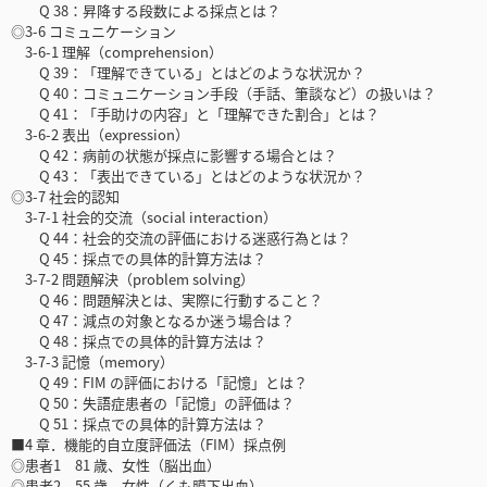
Q 38：昇降する段数による採点とは？
◎3-6 コミュニケーション
3-6-1 理解（comprehension）
Q 39：「理解できている」とはどのような状況か？
Q 40：コミュニケーション手段（手話、筆談など）の扱いは？
Q 41：「手助けの内容」と「理解できた割合」とは？
3-6-2 表出（expression）
Q 42：病前の状態が採点に影響する場合とは？
Q 43：「表出できている」とはどのような状況か？
◎3-7 社会的認知
3-7-1 社会的交流（social interaction）
Q 44：社会的交流の評価における迷惑行為とは？
Q 45：採点での具体的計算方法は？
3-7-2 問題解決（problem solving）
Q 46：問題解決とは、実際に行動すること？
Q 47：減点の対象となるか迷う場合は？
Q 48：採点での具体的計算方法は？
3-7-3 記憶（memory）
Q 49：FIM の評価における「記憶」とは？
Q 50：失語症患者の「記憶」の評価は？
Q 51：採点での具体的計算方法は？
■4 章．機能的自立度評価法（FIM）採点例
◎患者1 81 歳、女性（脳出血）
◎患者2 55 歳、女性（くも膜下出血）