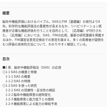
概要
脳卒中機能評価におけるバイブル、SIASとFIM［基礎編］の発刊より8
年。科学的な機能評価法の重要性が高まるなか、リハビリテーション医
療者が正確な機能評価を行うことを目的として、［応用編］が刊行され
た。［応用編］においては、SIAS、FIMの応用、最新の研究業績を掲載す
るほか、FIM講習会意見交換会での意見を踏まえ、多くの医療者が疑問を
もつ評価の具体的方法について、わかりやすく解説している。
目次
■1 章．脳卒中機能評価法（SIAS）の応用
◎1-1 SIAS の概要と特徴
1-1-1 SIAS の概要
1-1-2 SIAS の特徴
◎1-2 SIAS を使った研究
1-2-1 SIAS の信頼性・妥当性の検証
1-2-2 脳卒中機能障害の経時変化
1-2-3 機能障害と能力低下との関係
1-2-4 機能障害による能力の帰結予測