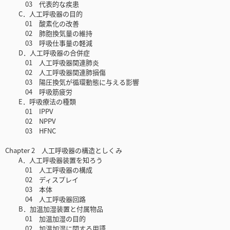
03 代表的な疾患
C．人工呼吸器の目的
01 酸素化の改善
02 肺胞換気量の維持
03 呼吸仕事量の軽減
D．人工呼吸器の合併症
01 人工呼吸器関連肺炎
02 人工呼吸器関連肺損傷
03 陽圧換気が循環動態に与える影響
04 呼吸筋疲労
E．呼吸療法の種類
01 IPPV
02 NPPV
03 HFNC
Chapter 2 人工呼吸器の構造としくみ
A．人工呼吸器装置を知ろう
01 人工呼吸器の構成
02 ディスプレイ
03 本体
04 人工呼吸器回路
B．加温加湿装置と付属物品
01 加温加湿の目的
02 加温加湿に関する用語