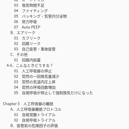
03 吸気時間不足
04 ファイティング
05 バッキング・気管内分泌物
06 努力呼吸
07 Auto PEEP
B．エアリーク
01 カフリーク
02 回路リーク
03 自己抜管・事故抜管
C．その他
01 回路内結露
4-6．こんなときどうする？
01 人工呼吸器の停止
02 突然の一回換気量減少
03 突然の気道内圧上昇
04 突然の呼吸回数増加
05 自発呼吸が停止して強制換気だけになった
Chapter 5 人工呼吸器の離脱
A．人工呼吸器離脱プロトコル
01 自発覚醒トライアル
02 自発呼吸トライアル
B．抜管前の危険因子の評価