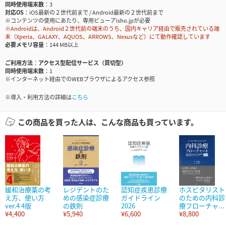
同時使用端末数
3
対応OS
iOS最新の２世代前まで / Android最新の２世代前まで
※コンテンツの使用にあたり、専用ビューアisho.jpが必要
※Androidは、Android２世代前の端末のうち、国内キャリア経由で販売されている端
末（Xperia、GALAXY、AQUOS、ARROWS、Nexusなど）にて動作確認しています
必要メモリ容量
144 MB以上
ご利用方法
アクセス型配信サービス（買切型）
同時使用端末数
1
※インターネット経由でのWEBブラウザによるアクセス参照
※導入・利用方法の詳細は
こちら
この商品を買った人は、こんな商品も買っています。
緩和治療薬の考
レジデントのた
認知症疾患診療
ホスピタリスト
え方、使い方
めの感染症診療
ガイドライン
のための内科診
ver.4 4版
の鉄則
2026
療フローチャ...
¥4,400
¥5,940
¥6,600
¥8,800