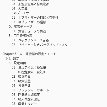
03 加温加湿器と付属物品
04 人工鼻
C．ネブライザー
01 ネブライザーの目的と有効性
02 ネブライザーの種類
D．気管チューブ
01 気管チューブの構造
E．用手換気装置
01 ジャクソンリース回路
02 リザーバー付きバッグバルブマスク
Chapter 3 人工呼吸器の設定とモード
3-1．設定
A．設定項目
01 量規定換気：換気量
圧規定換気：吸気圧
02 吸気時間
03 吸気流量
04 換気回数
05 プレッシャーサポート
06 呼気終末期陽圧
07 吸入気酸素濃度
08 吸気トリガー