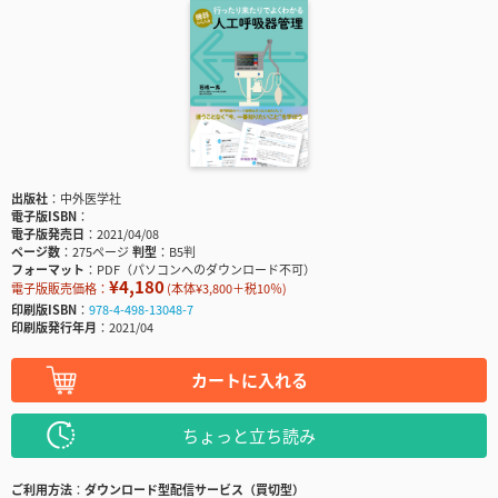
出版社
中外医学社
電子版ISBN
電子版発売日
2021/04/08
ページ数
275ページ
判型
B5判
フォーマット
PDF（パソコンへのダウンロード不可）
¥4,180
電子版販売価格：
(本体¥3,800＋税10％)
印刷版ISBN
978-4-498-13048-7
印刷版発行年月
2021/04
カートに入れる
ちょっと立ち読み
ご利用方法
ダウンロード型配信サービス（買切型）