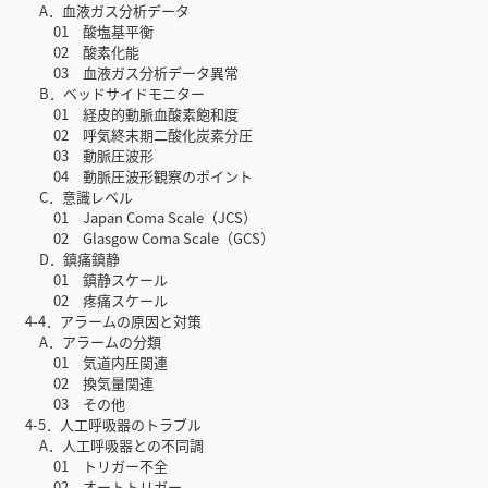
A．血液ガス分析データ
01 酸塩基平衡
02 酸素化能
03 血液ガス分析データ異常
B．ベッドサイドモニター
01 経皮的動脈血酸素飽和度
02 呼気終末期二酸化炭素分圧
03 動脈圧波形
04 動脈圧波形観察のポイント
C．意識レベル
01 Japan Coma Scale（JCS）
02 Glasgow Coma Scale（GCS）
D．鎮痛鎮静
01 鎮静スケール
02 疼痛スケール
4-4．アラームの原因と対策
A．アラームの分類
01 気道内圧関連
02 換気量関連
03 その他
4-5．人工呼吸器のトラブル
A．人工呼吸器との不同調
01 トリガー不全
02 オートトリガー