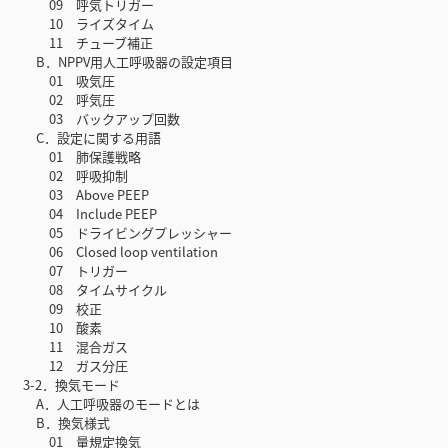
09 呼気トリガー
10 ライズタイム
11 チューブ補正
B．NPPV用人工呼吸器の設定項目
01 吸気圧
02 呼気圧
03 バックアップ回数
C．設定に関する用語
01 肺保護戦略
02 呼吸抑制
03 Above PEEP
04 Include PEEP
05 ドライビングプレッシャー
06 Closed loop ventilation
07 トリガー
08 タイムサイクル
09 校正
10 酸素
11 混合ガス
12 ガス分圧
3-2．換気モード
A．人工呼吸器のモードとは
B．換気様式
01 量規定換気