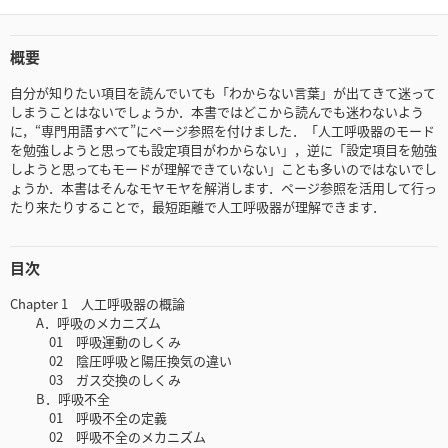
概要
自分が知りたい項目を読んでいても「わからない言葉」が出てきて迷って
しまうことはないでしょうか．本書ではどこから読んでも迷わないよう
に，“専門用語すべて”にページ参照を付けました．「人工呼吸器のモード
を勉強しようと思っても設定項目がわからない」，逆に「設定項目を勉強
しようと思ってもモードが理解できていない」ことも多いのではないでし
ょうか．本書はそんなモヤモヤを解消します．ページ参照を活用して行っ
たり来たりすることで，最短距離で人工呼吸器が理解できます．
目次
Chapter 1 人工呼吸器の概論
A．呼吸のメカニズム
01 呼吸運動のしくみ
02 陰圧呼吸と陽圧換気の違い
03 ガス交換のしくみ
B．呼吸不全
01 呼吸不全の定義
02 呼吸不全のメカニズム