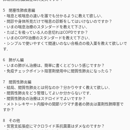
5 閉塞性肺疾患編
・喘息と咳喘息の違いを誰でも分かるように教えて欲しい．
・問診や身体所見だけで喘息の診断をしてはいけないのですか？
・いまの喘息治療のスタンダードを教えて下さい．
・たばこを吸っている人の息切れはCOPDですか？
・いまのCOPD治療のスタンダードを教えて下さい．
・シンプルで使いやすくて間違いのない合格点の吸入薬を教えて欲しいで
す．
6 肺がん編
・いまの肺がん治療は、簡単に書くとどういう感じですか？
・免疫チェックポイント阻害剤使用中に間質性肺炎になったら？
7 間質性肺炎編
・結局、間質性肺炎とは何なのか？分かりやすく教えて欲しい．
・間質性肺炎をどう管理してよいか分からないです．
・間質性肺炎の治療はステロイドでよいですか？
・メトトレキサート内服中の関節リウマチ患者の肺炎は薬剤性肺障害で
すか？
8 その他
・気管支拡張症にマクロライド系抗菌薬はダメなのですか？