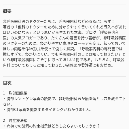
概要
非呼吸器科医のドクターたちよ、呼吸器内科など恐るるに足らず！
著者の「他科のドクターのために分かりやすく書いてくれる導入本があれ
ばいいのになぁ」という思いから生まれた本書。ブログ「呼吸器内科
医」の人気ブロガーであり、たくさんの著書を持つ著者が、非呼吸器科医
のドクターのために、わかりやすい表現やユーモアを交え、知っておいて
ほしい内容をQ&A形式を使って優しく解説。「呼吸器内科の専門書では
難しすぎて、わかりにくい。でも呼吸器内科のことは知っておきたい」と
いう非呼吸器科医にこそ手に取ってほしい1冊である。もちろん、呼吸器
内科についてちょっと知っておきたい研修医や看護師にもお薦め。
目次
1 胸部画像編
・胸部レントゲン写真の読影で、非呼吸器科医が陥る落とし穴を教えて下
さい．
・胸部CT写真を撮影するタイミングがわかりません．
2 対症療法編
・病棟での酸素の約束指示はどうしたらよいでしょうか？