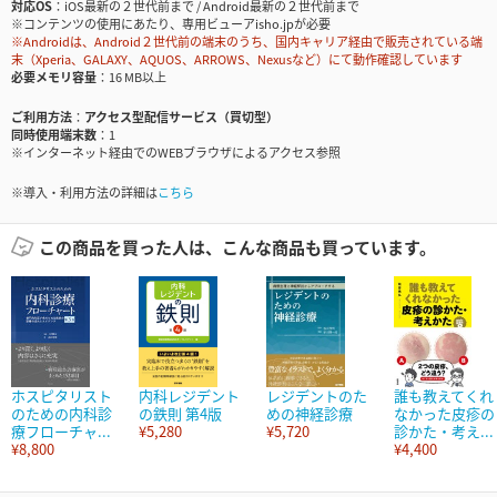
対応OS
iOS最新の２世代前まで / Android最新の２世代前まで
※コンテンツの使用にあたり、専用ビューアisho.jpが必要
※Androidは、Android２世代前の端末のうち、国内キャリア経由で販売されている端
末（Xperia、GALAXY、AQUOS、ARROWS、Nexusなど）にて動作確認しています
必要メモリ容量
16 MB以上
ご利用方法
アクセス型配信サービス（買切型）
同時使用端末数
1
※インターネット経由でのWEBブラウザによるアクセス参照
※導入・利用方法の詳細は
こちら
この商品を買った人は、こんな商品も買っています。
ホスピタリスト
内科レジデント
レジデントのた
誰も教えてくれ
のための内科診
の鉄則 第4版
めの神経診療
なかった皮疹の
療フローチャ...
¥5,280
¥5,720
診かた・考え...
¥8,800
¥4,400