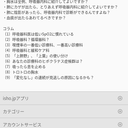
・胸水は全例、呼吸器内科に紹介してよいですか？
・肺にカゲが出たら、とりあえず呼吸器内科に紹介してよいですか？
・肺に陰影があったら、呼吸器内科で診断ができるんですよね？
・血痰が出たらあわてるべきですか？
コラム
〔1〕呼吸器科医は低いSpO2に慣れている
〔2〕呼吸器科？循環器科？
〔3〕喫煙率の一番低い診療科、一番高い診療科
〔4〕呼吸器科と緩和ケア科
〔5〕「上肺野」、「上葉」の使い分け
〔6〕あなたの診療科のヒポクラテス症候群は？
〔7〕吸ったら息を止める
〔8〕トロトロの胸水
〔9〕「変化なし」の連続が見逃しの原因になるかも？
isho.jpアプリ
カテゴリー
アカウントサービス