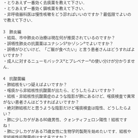
・とりあえず一番効く去痰薬を教えて下さい．
・とりあえず一番効く鎮咳薬を教えて下さい．
・非呼吸器科医は慢性咳嗽をどう診ればいいのですか？最低限でよいの
で教えて下さい．
3 肺炎編
・結局、市中肺炎の治療は現在何が推奨されているのですか？
・誤嚥性肺炎の抗菌薬はユナシンS®かゾシン®でよいですか？
・誤嚥がひどいけど、「ご飯が食べたい」と言う患者さんはどうすればよ
いですか？
・成人に対するニューモバックス®とプレベナー®の使い分けが分かりませ
ん．
4 抗酸菌編
・肺結核をいつ疑えばよいですか？
・喀痰から非結核性抗酸菌が出たら、どうしたらよいですか？
・結核・非結核性抗酸菌症のような陰影が肺にあるけど、喀痰検査で異常
がない患者さんはどうすればよいですか？
・絶対肺結核だと思うような陰影だけど喀痰検査は陰性、どうしたらよ
い？
・肺に少しカゲがある80歳男性、クォンティフェロン陽性！結核です
ね！
・肺に少しカゲがある75歳女性に生物学的製剤を始めたいです．結核や
非結核性抗酸菌症は大丈夫ですか？