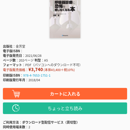
出版社
金芳堂
電子版ISBN
電子版発売日
2021/06/28
ページ数
202ページ
判型
A5
フォーマット
PDF（パソコンへのダウンロード不可）
¥3,740
電子版販売価格：
(本体¥3,400＋税10％)
印刷版ISBN
978-4-7653-1751-1
印刷版発行年月
2018/04
カートに入れる
ちょっと立ち読み
ご利用方法
ダウンロード型配信サービス（買切型）
同時使用端末数
2