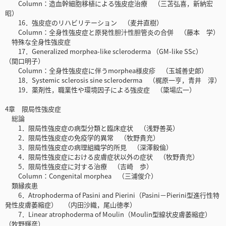
Column：造血幹細胞移植による強皮症治療 （三苫弘喜，新納宏
昭）
16．強皮症のリハビリテーション （麦井直樹）
Column：全身性強皮症と原発性胆汁性胆管炎の合併 （藤本 学）
特殊な全身性強皮症
17．Generalized morphea-like scleroderma （GM-like SSc）
（関口明子）
Column：全身性強皮症に伴うmorphea様皮疹 （玉城善史郎）
18．Systemic sclerosis sine scleroderma （梶原一亨，青井 淳）
19．薬剤性，職業性や環境因子による強皮症 （簗場広一）
4章 限局性強皮症
総論
1．限局性強皮症の病型分類と臨床症状 （浅野善英）
2．限局性強皮症の免疫学的異常 （牧野貴充）
3．限局性強皮症の病理組織学的所見 （深澤毅倫）
4．限局性強皮症における皮膚症状以外の症状 （牧野貴充）
5．限局性強皮症に対する治療 （吉崎 歩）
Column：Congenital morphea （三浦俊介）
類縁疾患
6．Atrophoderma of Pasini and Pierini（Pasini－Pierini型進行性特
発性皮膚萎縮症） （内田沙織，尾山徳孝）
7．Linear atrophoderma of Moulin（Moulin型線状皮膚萎縮症）
（牧野輝彦）