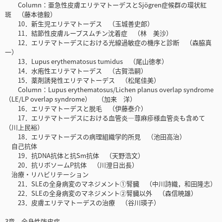
Column：亜急性皮膚エリテマトーデスとSjögren症候群の環状紅
斑 （藤本徳毅）
10．新生児エリテマトーデス （玉城善史郎）
11．結節性皮膚ループスムチン沈着症 （林 美沙）
12．エリテマトーデスにおける光線過敏症の機序と診断 （森脇真
一）
13．Lupus erythematosus tumidus （尾山徳孝）
14．水疱性エリテマトーデス （古賀浩嗣）
15．薬剤誘発性エリテマトーデス （松尾佳美）
Column：Lupus erythematosus/Lichen planus overlap syndrome
（LE/LP overlap syndrome） （加来 洋）
16．エリテマトーデスと脱毛 （伊藤泰介）
17．エリテマトーデスにおける血管炎―蕁麻疹様血管炎も含めて
（川上民裕）
18．エリテマトーデスの病理組織学的所見 （池田高治）
自己抗体
19．抗DNA抗体と抗Sm抗体 （天野浩文）
20．抗リボソームP抗体 （川澄日出長）
治療・リハビリテーション
21．SLEの全身病変のマネジメント①腎臓 （中川詩織，和田隆志）
22．SLEの全身病変のマネジメント②腎臓以外 （森信暁雄）
23．皮膚エリテマトーデスの治療 （谷川瑛子）
3章 全身性強皮症