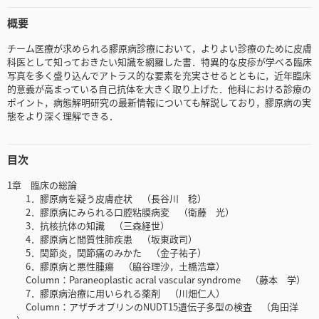
概要
チーム医療が求められる膠原病診療において，よりよい診療のために皮膚
科医として知っておきたい知識を網羅した書．特異的な皮疹が学べる臨床
写真を多く盛り込んでアトラス的な要素を充実させるとともに，近年臨床
的意義が高まっている自己抗体を大きく取り上げた．他科における診療の
ポイント，病態解明研究の最新情報についても解説しており，膠原病の実
態をより深く理解できる．
目次
1章 臨床の総論
1．膠原病を疑う皮膚症状 （長谷川 稔）
2．膠原病にみられる口腔粘膜病変 （衛藤 光）
3．抗核抗体の知識 （三森経世）
4．膠原病と間質性肺疾患 （坂東政司）
5．関節炎，関節痛のみかた （金子祐子）
6．膠原病と悪性腫瘍 （脇谷理沙，土橋浩章）
Column：Paraneoplastic acral vascular syndrome （藤本 学）
7．膠原病治療に用いられる薬剤 （川畑仁人）
Column：アザチオプリンのNUDT15遺伝子多型の検査 （角田洋