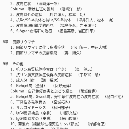
2．皮膚症状 （濱﨑洋一郎）
Column：環状紅斑の鑑別 （濱﨑洋一郎）
3．皮膚以外の症状 （坪井洋人，松本 功）
4．抗Ro/SS-A抗体と抗La/SS-B抗体 （坪井洋人，松本 功）
5．皮膚病理組織学的所見 （福島英彦，岩田洋平）
6．Sjögren症候群の治療 （福島英彦，岩田洋平）
8章 関節リウマチ
1．関節リウマチに伴う皮膚症状 （小川陽一，中込大樹）
2．関節リウマチの皮膚潰瘍 （壽 順久）
9章 その他
1．抗リン脂質抗体症候群（全身） （奥 健志）
2．抗リン脂質抗体症候群の皮膚症状 （宇都宮 慧）
3．成人Still病 （調 裕次）
4．Behçet病（全身） （岳野光洋）
Column：自己免疫疾患とぶどう膜炎 （蕪城俊克）
5．Behçet病，Sweet病，好中球性皮膚症の皮膚症状 （樋口哲也）
6．再発性多発軟骨炎 （宮城拓也）
7．サルコイドーシス （植田郁子）
8．IgG4関連疾患（全身） （川野充弘）
9．IgG4関連疾患（皮膚） （藤山俊晴）
10．菊池病（組織球性壊死性リンパ節炎） （岸部麻里）