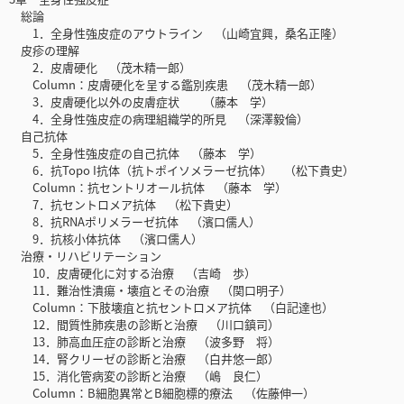
総論
1．全身性強皮症のアウトライン （山崎宜興，桑名正隆）
皮疹の理解
2．皮膚硬化 （茂木精一郎）
Column：皮膚硬化を呈する鑑別疾患 （茂木精一郎）
3．皮膚硬化以外の皮膚症状 （藤本 学）
4．全身性強皮症の病理組織学的所見 （深澤毅倫）
自己抗体
5．全身性強皮症の自己抗体 （藤本 学）
6．抗Topo I抗体（抗トポイソメラーゼ抗体） （松下貴史）
Column：抗セントリオール抗体 （藤本 学）
7．抗セントロメア抗体 （松下貴史）
8．抗RNAポリメラーゼ抗体 （濱口儒人）
9．抗核小体抗体 （濱口儒人）
治療・リハビリテーション
10．皮膚硬化に対する治療 （吉崎 歩）
11．難治性潰瘍・壊疽とその治療 （関口明子）
Column：下肢壊疽と抗セントロメア抗体 （白記達也）
12．間質性肺疾患の診断と治療 （川口鎮司）
13．肺高血圧症の診断と治療 （波多野 将）
14．腎クリーゼの診断と治療 （白井悠一郎）
15．消化管病変の診断と治療 （嶋 良仁）
Column：B細胞異常とB細胞標的療法 （佐藤伸一）