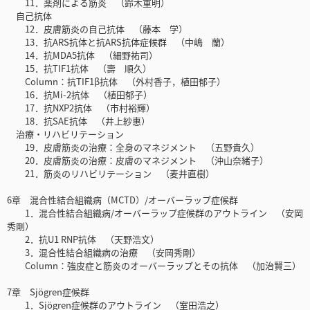
11．薬剤による筋炎 （鈴木重明）
自己抗体
12．皮膚筋炎の自己抗体 （藤本 学）
13．抗ARS抗体と抗ARS抗体症候群 （中嶋 蘭）
14．抗MDA5抗体 （細野祐司）
15．抗TIF1抗体 （壽 順久）
Column：抗TIF1β抗体 （外村香子，植田郁子）
16．抗Mi-2抗体 （植田郁子）
17．抗NXP2抗体 （市村裕輝）
18．抗SAE抗体 （井上紗惠）
治療・リハビリテーション
19．皮膚筋炎の治療：全身のマネジメント （五野貴久）
20．皮膚筋炎の治療：皮膚のマネジメント （沖山奈緒子）
21．筋炎のリハビリテーション （麦井直樹）
6章 混合性結合組織病（MCTD）/オーバーラップ症候群
1．混合性結合組織病/オーバーラップ症候群のアウトライン （安岡
秀剛）
2．抗U1 RNP抗体 （天野浩文）
3．混合性結合組織病の治療 （安岡秀剛）
Column：強皮症と筋炎のオーバーラップとその抗体 （加治賢三）
7章 Sjögren症候群
1．Sjögren症候群のアウトライン （室田浩之）