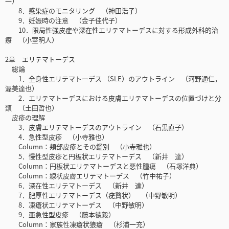
一）
8．感染症のモニタリング （神田浩子）
9．妊娠時の注意 （金子佳代子）
10．限局性強皮症や深在性エリテマトーデスに対する形成外科的治
療 （小室明人）
2章 エリテマトーデス
総論
1．全身性エリテマトーデス （SLE）のアウトライン （河野通仁，
渥美達也）
2．エリテマトーデスにおける皮膚エリテマトーデスの位置づけと分
類 （土田哲也）
皮疹の理解
3．皮膚エリテマトーデスのアウトライン （石黒直子）
4．急性型皮疹 （小寺雅也）
Column：頬部皮疹とその鑑別 （小寺雅也）
5．慢性型皮疹と円板状エリテマトーデス （新井 達）
Column：円板状エリテマトーデスと悪性腫瘍 （石塚洋典）
Column：線状皮膚エリテマトーデス （竹中祐子）
6．深在性エリテマトーデス （新井 達）
7．肥厚性エリテマトーデス（疣贅状） （中野敏明）
8．凍瘡状エリテマトーデス （中野敏明）
9．亜急性型皮疹 （藤本徳毅）
Column：家族性凍瘡状狼瘡 （杉浦一充）