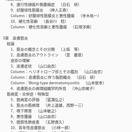
8．進行性顔面片側萎縮症 （白石 研）
9．好酸球性筋膜炎 （神人正寿）
Column：好酸球性筋膜炎と悪性腫瘍 （寺木祐一）
10．硬化性苔癬 （長谷川 稔）
Column：硬化性苔癬と悪性腫瘍 （石塚洋典）
5章 皮膚筋炎
総論
1．筋炎の概念とその分類 （上阪 等）
2．皮膚筋炎のアウトライン （室 慶直）
皮疹の理解
3．皮膚症状 （山口由衣）
Column：ヘリオトロープ疹とその鑑別 （山口由衣）
Column：皮膚筋炎に伴う脂肪織炎 （白石 研）
Column：Wong-type dermatomyositis （山本俊幸）
4．皮膚筋炎の病理組織学的所見 （沖山奈緒子）
筋病変・合併症・特殊型
5．筋病変の評価 （冨滿弘之）
6．筋炎の筋病理 （井上道雄，西野一三）
7．嚥下障害 （山本敏之）
8．悪性腫瘍 （山口由衣）
9．間質性肺疾患 （五野貴久）
10．若年性皮膚筋炎 （小林一郎）