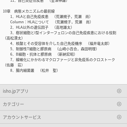
11．自己炎症性疾患 （金澤伸雄）
10章 病態メカニズムの最前線
1．HLAと自己免疫疾患 （荒瀬規子，荒瀬 尚）
Column：HLAについて （荒瀬規子，荒瀬 尚）
2．HLA以外の遺伝因子 （高地雄太）
3．樹状細胞とI型インターフェロンの自己免疫疾患における役割
（高松漂太）
4．核酸とその受容体を介した自己免疫機序 （福井竜太郎）
5．制御性T細胞と膠原病 （山崎小百合，森田明理）
6．B細胞・抗体と膠原病 （新納宏昭）
7．線維化にかかわるマクロファージと非免疫系のクロストーク
（佐藤 荘）
8．腸内細菌叢 （松井 聖）
isho.jpアプリ
カテゴリー
アカウントサービス