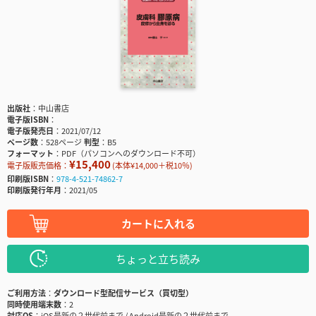
出版社
中山書店
電子版ISBN
電子版発売日
2021/07/12
ページ数
528ページ
判型
B5
フォーマット
PDF（パソコンへのダウンロード不可）
¥15,400
電子版販売価格：
(本体¥14,000＋税10％)
印刷版ISBN
978-4-521-74862-7
印刷版発行年月
2021/05
カートに入れる
ちょっと立ち読み
ご利用方法
ダウンロード型配信サービス（買切型）
同時使用端末数
2
対応OS
iOS最新の２世代前まで / Android最新の２世代前まで