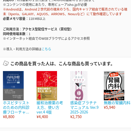
※コンテンツの使用にあたり、専用ビューアisho.jpが必要
※Androidは、Android２世代前の端末のうち、国内キャリア経由で販売されている端
末（Xperia、GALAXY、AQUOS、ARROWS、Nexusなど）にて動作確認しています
必要メモリ容量
118 MB以上
ご利用方法
アクセス型配信サービス（買切型）
同時使用端末数
1
※インターネット経由でのWEBブラウザによるアクセス参照
※導入・利用方法の詳細は
こちら
この商品を買った人は、こんな商品も買っています。
ホスピタリスト
緩和治療薬の考
感染症プラチナ
無敵の腎臓内科
のための内科診
え方、使い方
マニュアル Ver.9
¥5,940
療フローチャ...
ver.4 4版
2025-2026
¥8,800
¥4,400
¥2,750