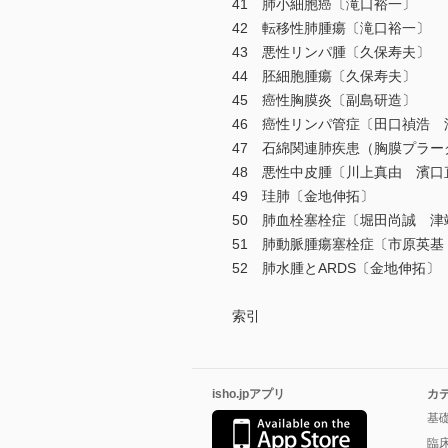
41 肺小細胞癌〔滝口裕一〕
42 転移性肺腫瘍〔滝口裕一〕
43 悪性リンパ腫〔久保寿夫〕
44 胚細胞腫瘍〔久保寿夫〕
45 癌性胸膜炎〔副島研造〕
46 癌性リンパ管症〔田口禎浩
47 石綿関連肺疾患（胸膜プラ
48 悪性中皮腫〔川上真由 濱
49 珪肺〔金地伸拓〕
50 肺血栓塞栓症〔堀田尚誠 
51 肺動脈腫瘍塞栓症〔市原英基
52 肺水腫とARDS〔金地伸拓〕
索引
isho.jpアプリ
カ
基
臨