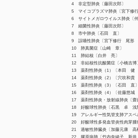
4 非定型肺炎〔藤田次郎〕
5 マイコプラズマ肺炎〔宮下修
6 サイトメガロウイルス肺炎〔
7 細菌性肺炎〔藤田次郎〕
8 市中肺炎〔石田 直〕
9 誤嚥性肺炎〔宮下修行 尾形
10 肺真菌症〔山崎 章〕
11 肺結核〔白井 亮〕
12 非結核性抗酸菌症〔小橋吉博
13 薬剤性肺炎（1）〔本田 健
14 薬剤性肺炎（2）〔穴吹和貴
15 薬剤性肺炎（3）〔石田 直
16 薬剤性肺炎（4）〔佐藤悠城
17 薬剤性肺炎・放射線肺炎〔
18 好酸球性肺炎〔石黒 卓 浅
19 アレルギー性気管支肺アスペ
20 好酸球性多発血管炎性肉芽腫
21 過敏性肺臓炎〔加藤元康 高
22 膠原病肺〔竹内奈緒子 新井