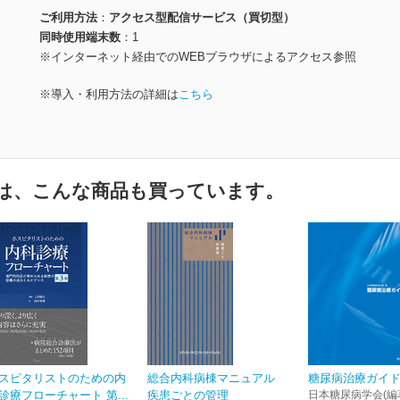
ご利用方法
アクセス型配信サービス（買切型）
同時使用端末数
1
※インターネット経由でのWEBブラウザによるアクセス参照
※導入・利用方法の詳細は
こちら
は、こんな商品も買っています。
スピタリストのための内
総合内科病棟マニュアル
糖尿病治療ガイド2
診療フローチャート 第...
疾患ごとの管理
日本糖尿病学会(編