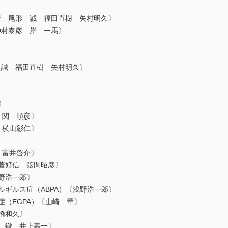
行 尾形 誠 福田直樹 矢村明久〕
仲村泰彦 岸 一馬〕
 誠 福田直樹 矢村明久〕
〕
 関 順彦〕
 横山彰仁〕
〕
 富井啓介〕
齋藤好信 弦間昭彦〕
野浩一郎〕
ルギルス症（ABPA）〔浅野浩一郎〕
症（EGPA）〔山崎 章〕
橋和久〕
 徹 井上義一〕