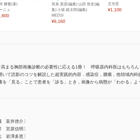
文光堂
岸 勝繁(著)
筒泉 貴彦(編集) 山田 悠史(編
¥1,100
ーニュ
集) 小坂 鎮太郎(編集)
,800
MEDSI
¥6,160
すます高まる胸部画像診断の必要性に応える1冊！ 呼吸器内科医はもちろ
用いて読影のコツを解説した超実践的内容．感染症，腫瘍，他領域内科
書を「見る」ことで患者を「診る」とき，画像から病態が「わかる」よ
悠城 富井啓介〕
暁彦 宮原信明〕
高志 岩澤多恵〕