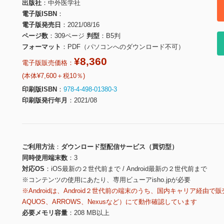
出版社
中外医学社
電子版ISBN
電子版発売日
2021/08/16
ページ数
309ページ
判型
B5判
フォーマット
PDF（パソコンへのダウンロード不可）
¥8,360
電子版販売価格：
(本体¥7,600＋税10％)
印刷版ISBN
978-4-498-01380-3
印刷版発行年月
2021/08
ご利用方法
ダウンロード型配信サービス（買切型）
同時使用端末数
3
対応OS
iOS最新の２世代前まで / Android最新の２世代前まで
※コンテンツの使用にあたり、専用ビューアisho.jpが必要
※Androidは、Android２世代前の端末のうち、国内キャリア経由で販
AQUOS、ARROWS、Nexusなど）にて動作確認しています
必要メモリ容量
208 MB以上