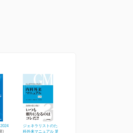
024
ジェネラリストのための内
著)
科外来マニュアル 第3版