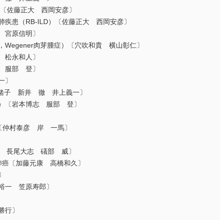
P）〔佐藤正大 西岡安彦〕
疾患（RB-ILD）〔佐藤正大 西岡安彦〕
 宮原信明〕
，Wegener肉芽腫症）〔穴吹和貴 横山彰仁〕
 松永和人〕
 服部 登〕
一〕
奈緒子 新井 徹 井上義一〕
B）〔岩本博志 服部 登〕
）〔仲村泰彦 岸 一馬〕
和寿 長尾大志 礒部 威〕
併肺癌〔加藤元康 高橋和久〕
〕
裕一 笠原寿郎〕
勝行〕