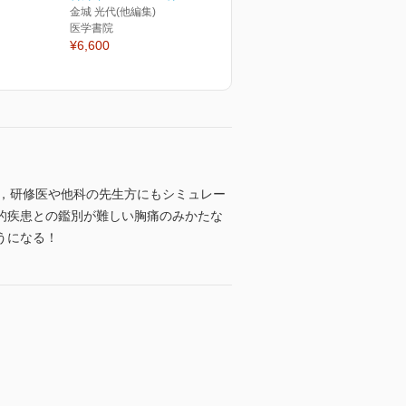
金城 光代(他編集)
医学書院
¥6,600
ん，研修医や他科の先生方にもシミュレー
的疾患との鑑別が難しい胸痛のみかたな
うになる！