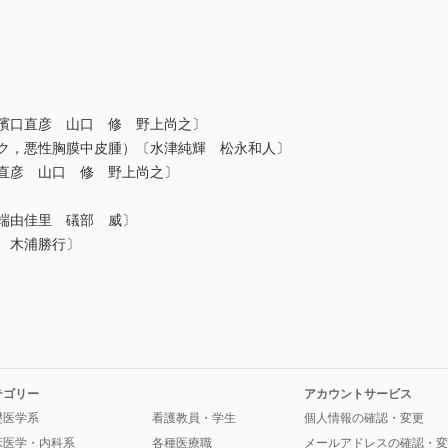
 濱口直彦 山口 修 野上尚之〕
ーク，悪性胸膜中皮腫）〔水津純輝 松永和人〕
口直彦 山口 修 野上尚之〕
津端由佳里 礒部 威〕
 木浦勝行〕
テゴリー
アカウントサービス
礎医学系
看護教員・学生
個人情報の確認・変更
床医学・内科系
各種医療職
メールアドレスの確認・変