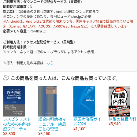
ご利用方法
ダウンロード型配信サービス（買切型）
同時使用端末数
3
対応OS
iOS最新の２世代前まで / Android最新の２世代前まで
※コンテンツの使用にあたり、専用ビューアisho.jpが必要
※Androidは、Android２世代前の端末のうち、国内キャリア経由で販売されている端
末（Xperia、GALAXY、AQUOS、ARROWS、Nexusなど）にて動作確認しています
必要メモリ容量
76 MB以上
ご利用方法
アクセス型配信サービス（買切型）
同時使用端末数
1
※インターネット経由でのWEBブラウザによるアクセス参照
※導入・利用方法の詳細は
こちら
この商品を買った人は、こんな商品も買っています。
ホスピタリスト
総合内科病棟マ
糖尿病治療ガイ
無敵の腎臓内科
のための内科診
ニュアル 疾患
ド2024
¥5,940
療フローチャ...
ごとの管理
¥1,100
¥8,800
¥6,160