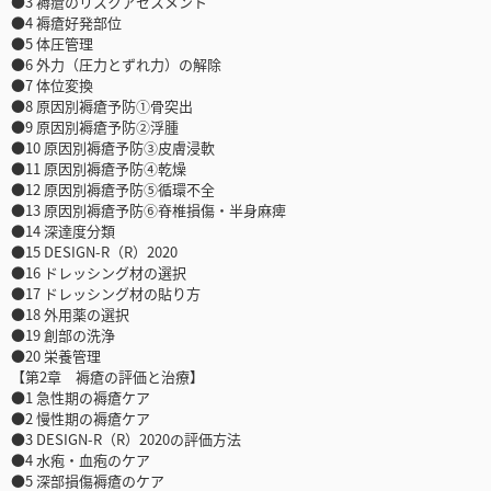
●3 褥瘡のリスクアセスメント
●4 褥瘡好発部位
●5 体圧管理
●6 外力（圧力とずれ力）の解除
●7 体位変換
●8 原因別褥瘡予防①骨突出
●9 原因別褥瘡予防②浮腫
●10 原因別褥瘡予防③皮膚浸軟
●11 原因別褥瘡予防④乾燥
●12 原因別褥瘡予防⑤循環不全
●13 原因別褥瘡予防⑥脊椎損傷・半身麻痺
●14 深達度分類
●15 DESIGN-R（R）2020
●16 ドレッシング材の選択
●17 ドレッシング材の貼り方
●18 外用薬の選択
●19 創部の洗浄
●20 栄養管理
【第2章 褥瘡の評価と治療】
●1 急性期の褥瘡ケア
●2 慢性期の褥瘡ケア
●3 DESIGN-R（R）2020の評価方法
●4 水疱・血疱のケア
●5 深部損傷褥瘡のケア