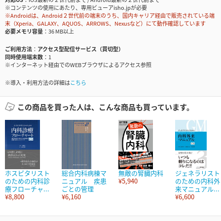
※コンテンツの使用にあたり、専用ビューアisho.jpが必要
※Androidは、Android２世代前の端末のうち、国内キャリア経由で販売されている端
末（Xperia、GALAXY、AQUOS、ARROWS、Nexusなど）にて動作確認しています
必要メモリ容量
36 MB以上
ご利用方法
アクセス型配信サービス（買切型）
同時使用端末数
1
※インターネット経由でのWEBブラウザによるアクセス参照
※導入・利用方法の詳細は
こちら
この商品を買った人は、こんな商品も買っています。
ホスピタリスト
総合内科病棟マ
無敵の腎臓内科
ジェネラリスト
のための内科診
ニュアル 疾患
¥5,940
のための内科外
療フローチャ...
ごとの管理
来マニュアル...
¥8,800
¥6,160
¥6,600