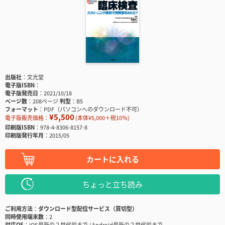
出版社
文光堂
電子版ISBN
電子版発売日
2021/10/18
ページ数
208ページ
判型
B5
フォーマット
PDF（パソコンへのダウンロード不可）
¥5,500
電子版販売価格：
(本体¥5,000＋税10％)
印刷版ISBN
978-4-8306-8157-8
印刷版発行年月
2015/05
カートに入れる
ちょっと立ち読み
ご利用方法
ダウンロード型配信サービス（買切型）
同時使用端末数
2
対応OS
iOS最新の２世代前まで / Android最新の２世代前まで