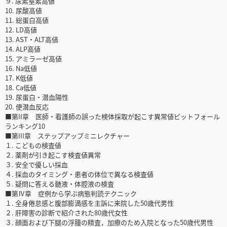
９. 尿素窒素高値
10. 尿酸高値
11. 総蛋白高値
12. LD高値
13. AST・ALT高値
14. ALP高値
15. アミラーゼ高値
16. Na低値
17. K低値
18. Ca低値
19. 尿蛋白・潜血陽性
20. 便潜血反応
■第II章 医師・看護師の誤った検体採取が起こす異常値ピットフォール
ランキング10
■第III章 ステップアップミニレクチャー
１. こどもの検査値
２. 薬剤が引き起こす検査値異常
３. 安全で優しい採血
４. 採血のタイミング・患者の体位で異なる検査値
５. 疑問に答える髄液・体腔液の検査
■第Ⅳ章 症例から学ぶ病態判読テクニック
１. 全身倦怠感と腹部膨満感を主訴に来院した50歳代男性
２. 肝障害の診断で紹介された80歳代女性
３. 顔面および下腿の浮腫の精査，加療のため入院となった50歳代男性