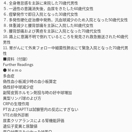
４. 全身倦怠感を主訴に来院した70歳代男性
５. 一過性の意識消失後，血尿をきたした60歳代女性
６. 痙攣発作で即日入院となった30歳代女性
７. 多発性硬化症治療中発熱，汎血球減少のため入院となった50歳代女性
８. 体重減少と腰背部痛を主訴に入院した80歳代女性
９. 腰背部痛および黄疸を主訴に入院となった70歳代女性
10. 路上に意識不明で倒れているところを発見され救急搬送された40歳代
男性
11. 胃がんにて外来フォロー中細菌性肺炎にて緊急入院となった70歳代男
性
■資料（付録）
Further Readings
● M e m o
多血症
偽性血小板減少時の血小板算定
偽性好中球減少症
副腎皮質ホルモン剤投与時の好中球増加
異型リンパ球のよび方
CRPの生理作用
PTおよびAPTTは試験管内の反応にすぎない
VTEの除外診断
尿素クリアランスによる腎機能評価
遺伝子変異と尿酸値
蛋白分画でみつかったM蛋白