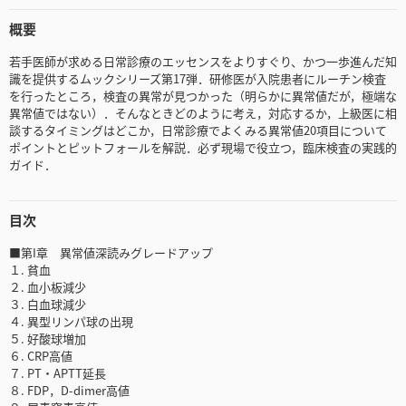
概要
若手医師が求める日常診療のエッセンスをよりすぐり、かつ一歩進んだ知
識を提供するムックシリーズ第17弾．研修医が入院患者にルーチン検査
を行ったところ，検査の異常が見つかった（明らかに異常値だが，極端な
異常値ではない）．そんなときどのように考え，対応するか，上級医に相
談するタイミングはどこか，日常診療でよくみる異常値20項目について
ポイントとピットフォールを解説．必ず現場で役立つ，臨床検査の実践的
ガイド．
目次
■第I章 異常値深読みグレードアップ
１. 貧血
２. 血小板減少
３. 白血球減少
４. 異型リンパ球の出現
５. 好酸球増加
６. CRP高値
７. PT・APTT延長
８. FDP，D-dimer高値