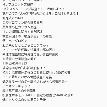
Mサブユニット欠損症
CKをスクリーニング検査として活用しよう！
説明のできないAST単独の高値はマクロASTも考える！
測定法について
免疫グロブリン結合酵素異常
薬剤性の低カリウム血症
リンの調節に関与するFGF23
検査前因子の「検査誤差」への影響
便中ヘモグロビン
胆道系とはどこからどこまでか？
ネフローゼ症候群に特異性の高い円柱
糸球体性血尿に特異性の高い赤血球形態
血清蛋白分画検査の勧め
TTPとADAMTS13
破砕赤血球の“破砕”の形態は？
抗リン脂質抗体症候群の診断に使われる臨床検査
HPSの診断における骨髄検査の意義
低アミラーゼ血症〜軽視されがちな検査所見〜
アニオン・ギャップ
酸塩基平衡と血中K濃度
抗利尿ホルモン（ADH）測定の意義とSIADHの診断
低ナトリウム血症の原因と予後