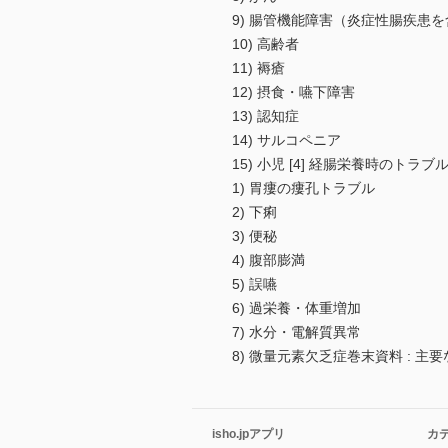
9) 腸管機能障害（炎症性腸疾患
10) 高齢者
11) 褥瘡
12) 摂食・嚥下障害
13) 認知症
14) サルコペニア
15) 小児 [4] 経腸栄養時のトラブ
1) 胃瘻の瘻孔トラブル
2) 下痢
3) 便秘
4) 腹部膨満
5) 誤嚥
6) 過栄養・体重増加
7) 水分・電解質異常
8) 微量元素欠乏症巻末資料 : 
isho.jpアプリ
カ