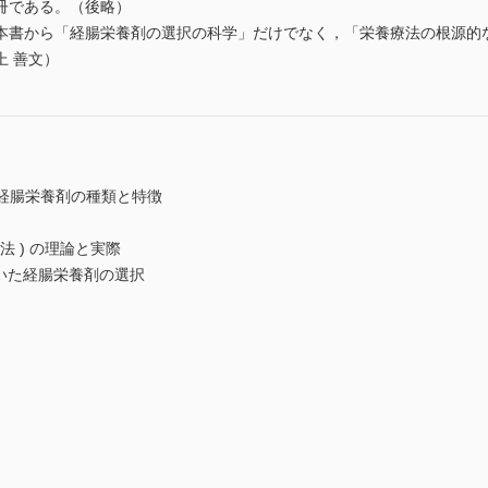
冊である。（後略）
書から「経腸栄養剤の選択の科学」だけでなく，「栄養療法の根源的
 善文）
2] 経腸栄養剤の種類と特徴
疫栄養療法 ) の理論と実際
基づいた経腸栄養剤の選択