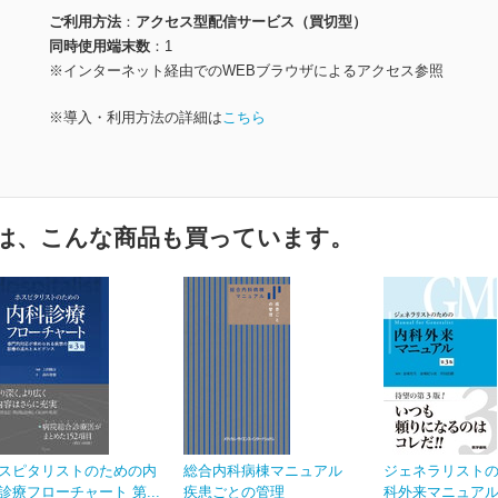
ご利用方法
アクセス型配信サービス（買切型）
同時使用端末数
1
※インターネット経由でのWEBブラウザによるアクセス参照
※導入・利用方法の詳細は
こちら
は、こんな商品も買っています。
スピタリストのための内
総合内科病棟マニュアル
ジェネラリスト
診療フローチャート 第...
疾患ごとの管理
科外来マニュアル