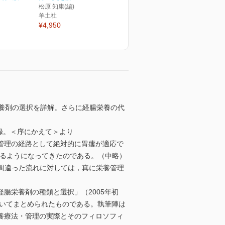
松原 知康(編)
羊土社
¥4,950
養剤の選択を詳解。さらに経腸栄養の代
録。＜序にかえて＞より
管理の経路として絶対的に胃瘻が適応で
れるようになってきたのである。（中略）
間違った流れに対しては，真に栄養管理
腸栄養剤の種類と選択」（2005年初
ついてまとめられたものである。執筆陣は
養療法・管理の実際とそのフィロソフィ