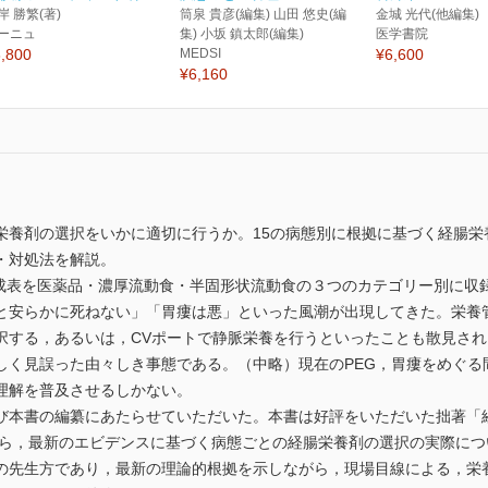
岸 勝繁(著)
筒泉 貴彦(編集) 山田 悠史(編
金城 光代(他編集)
ーニュ
集) 小坂 鎮太郎(編集)
医学書院
,800
MEDSI
¥6,600
¥6,160
栄養剤の選択をいかに適切に行うか。15の病態別に根拠に基づく経腸栄
・対処法を解説。
組成表を医薬品・濃厚流動食・半固形状流動食の３つのカテゴリー別に収
安らかに死ねない」「胃瘻は悪」といった風潮が出現してきた。栄養
択する，あるいは，CVポートで静脈栄養を行うといったことも散見さ
しく見誤った由々しき事態である。（中略）現在のPEG，胃瘻をめぐる
理解を普及させるしかない。
本書の編纂にあたらせていただいた。本書は好評をいただいた拙著「経
ながら，最新のエビデンスに基づく病態ごとの経腸栄養剤の選択の実際に
の先生方であり，最新の理論的根拠を示しながら，現場目線による，栄