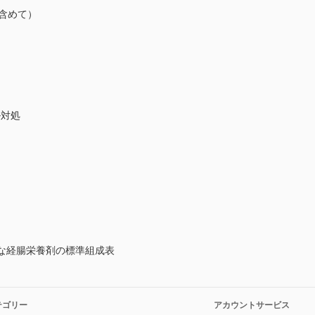
を含めて）
ル対処
主要な経腸栄養剤の標準組成表
テゴリー
アカウントサービス