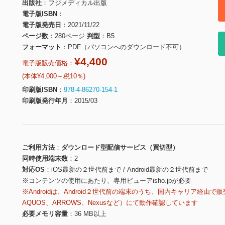
出版社
フジメディカル出版
電子版ISBN
電子版発売日
2021/11/22
ページ数
280ページ
判型
B5
フォーマット
PDF（パソコンへのダウンロード不可）
¥4,400
電子版販売価格：
(本体¥4,000＋税10％)
印刷版ISBN
978-4-86270-154-1
印刷版発行年月
2015/03
ご利用方法
ダウンロード型配信サービス（買切型）
同時使用端末数
2
対応OS
iOS最新の２世代前まで / Android最新の２世代前まで
※コンテンツの使用にあたり、専用ビューアisho.jpが必要
※Androidは、Android２世代前の端末のうち、国内キャリア経由で販
AQUOS、ARROWS、Nexusなど）にて動作確認しています
必要メモリ容量
36 MB以上