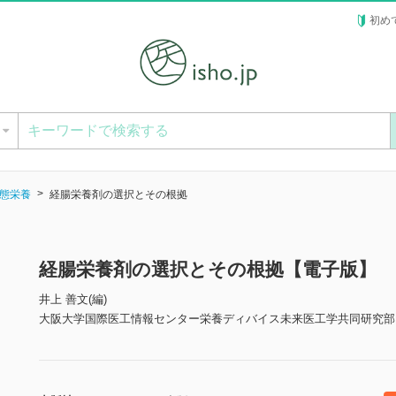
初め
ー
態栄養
経腸栄養剤の選択とその根拠
経腸栄養剤の選択とその根拠【電子版】
井上 善文(編)
大阪大学国際医工情報センター栄養ディバイス未来医工学共同研究部