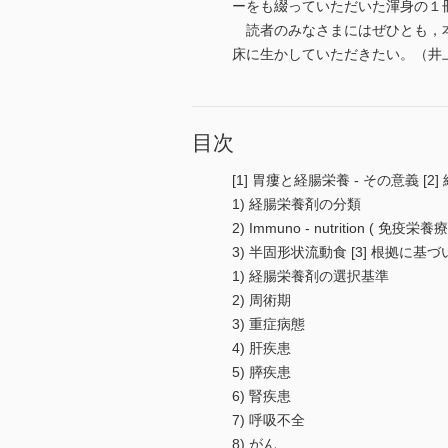
ーをも綴っていただいた渾身の１
読者のみなさまにはぜひとも，本
床に生かしていただきたい。（井上
目次
[1] 胃瘻と経腸栄養 - その意義 [
1) 経腸栄養剤の分類
2) Immuno - nutrition ( 免
3) 半固形状流動食 [3] 根拠に
1) 経腸栄養剤の選択基準
2) 周術期
3) 重症病態
4) 肝疾患
5) 膵疾患
6) 腎疾患
7) 呼吸不全
8) がん