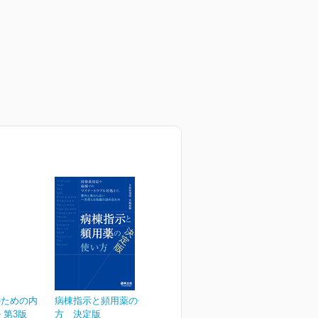
のための内
病棟指示と頻用薬の使い
 第3版
方 決定版