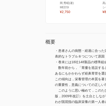
岡 秀昭(著)
髙
MEDSI
シ
¥2,750
¥8
概要
・患者さんの病態・経過に合った
表的なトラブル８つについて原因
・巻末には18社148製品の標準
数年前から，「胃瘻を造設すると
あるにもかかわらず経鼻胃管を選
この傾向は，栄養管理の本質を著
の重要性，意義についての正しい
このように思い極めて，このたび
版，2009年改訂）を土台とし
わが国屈指の臨床栄養の第一人者