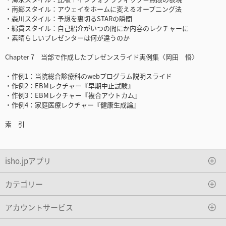
・南郷スタイル：アウェイをホームに変えるオープニング法
・森川スタイル：予想を裏切るSTARの瞬間
・綿貫スタイル：自己紹介がいつの間にか内容のレクチャーに
・素晴らしいプレゼンターは何が違うのか
Chapter 7 当部で作成したプレゼンスライド実例集〈岡田 悟〉
・作例1：当院総合診療科のwebプログラム説明スライド
・作例2：EBMレクチャー『早期中止試験』
・作例3：EBMレクチャー『複合アウトカム』
・作例4：家庭医療レクチャー『健康生成論』
索 引
isho.jpアプリ
カテゴリー
アカウントサービス