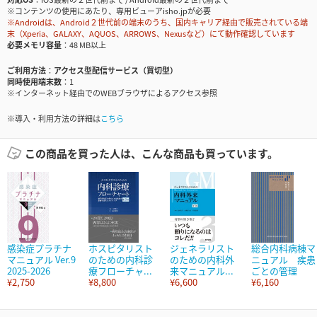
※コンテンツの使用にあたり、専用ビューアisho.jpが必要
※Androidは、Android２世代前の端末のうち、国内キャリア経由で販売されている端
末（Xperia、GALAXY、AQUOS、ARROWS、Nexusなど）にて動作確認しています
必要メモリ容量
48 MB以上
ご利用方法
アクセス型配信サービス（買切型）
同時使用端末数
1
※インターネット経由でのWEBブラウザによるアクセス参照
※導入・利用方法の詳細は
こちら
この商品を買った人は、こんな商品も買っています。
感染症プラチナ
ホスピタリスト
ジェネラリスト
総合内科病棟マ
マニュアル Ver.9
のための内科診
のための内科外
ニュアル 疾患
2025-2026
療フローチャ...
来マニュアル...
ごとの管理
¥2,750
¥8,800
¥6,600
¥6,160