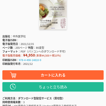
出版社
中外医学社
電子版ISBN
電子版発売日
2021/12/15
ページ数
255ページ
判型
B5変型
フォーマット
PDF（パソコンへのダウンロード不可）
¥4,950
電子版販売価格：
(本体¥4,500＋税10％)
印刷版ISBN
978-4-498-14810-9
印刷版発行年月
2021/12
カートに入れる
ちょっと立ち読み
ご利用方法
ダウンロード型配信サービス（買切型）
同時使用端末数
3
対応OS
iOS最新の２世代前まで / Android最新の２世代前まで