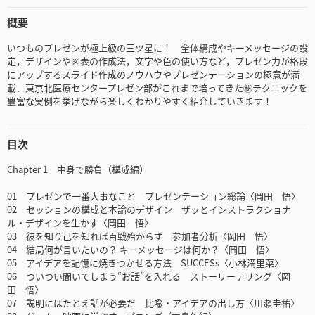
概要
いつものプレゼンが極上級の三ツ星に！ 全体構成やキーメッセージの設
定，デザインや図表の作成法，文字や色の使い方など，プレゼン力が格段
にアップするスライド作成のノウハウやプレゼンテーションの極意が満
載．東京北医療センタープレゼン部がこれまで培ってきた㊙テクニックを
豊富な実例を挙げながら楽しくわかりやすく紹介していきます！
目次
Chapter 1 中身で勝負（構成編）
01 プレゼンで一番大事なこと プレゼンテーション総論〈岡田 悟〉
02 セッションの構成と本論のデザイン ザッとインストラクショナ
ル・デザインを生かす〈岡田 悟〉
03 彼を知り己を知れば百戦殆からず 参加者分析〈岡田 悟〉
04 結局何が言いたいの？ キーメッセージは何か？〈岡田 悟〉
05 アイデアを記憶に焼きつかせる方法 SUCCESs〈小林満里菜〉
06 ついつい聞いてしまう“お話”を入れる ストーリーテリング〈岡
田 悟〉
07 説明にはたとえ話が必要だ 比喩・アイデアの出し方〈川瀬圭祐〉