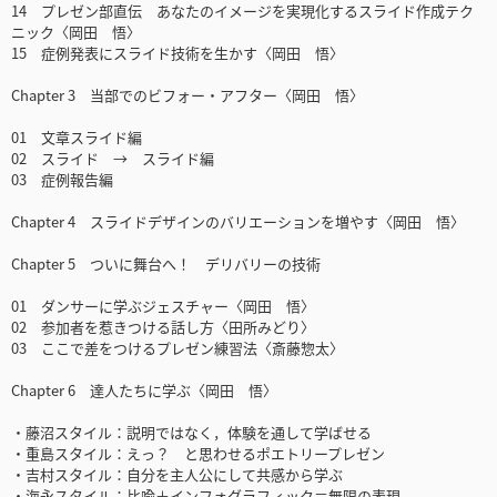
14 プレゼン部直伝 あなたのイメージを実現化するスライド作成テク
ニック〈岡田 悟〉
15 症例発表にスライド技術を生かす〈岡田 悟〉
Chapter 3 当部でのビフォー・アフター〈岡田 悟〉
01 文章スライド編
02 スライド → スライド編
03 症例報告編
Chapter 4 スライドデザインのバリエーションを増やす〈岡田 悟〉
Chapter 5 ついに舞台へ！ デリバリーの技術
01 ダンサーに学ぶジェスチャー〈岡田 悟〉
02 参加者を惹きつける話し方〈田所みどり〉
03 ここで差をつけるプレゼン練習法〈斎藤惣太〉
Chapter 6 達人たちに学ぶ〈岡田 悟〉
・藤沼スタイル：説明ではなく，体験を通して学ばせる
・重島スタイル：えっ？ と思わせるポエトリープレゼン
・吉村スタイル：自分を主人公にして共感から学ぶ
・海永スタイル：比喩＋インフォグラフィック＝無限の表現