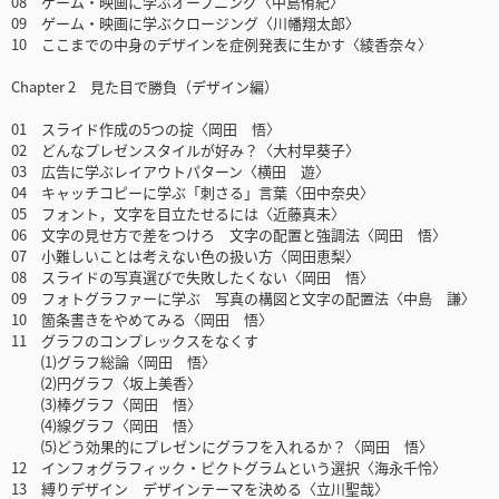
08 ゲーム・映画に学ぶオープニング〈中島侑紀〉
09 ゲーム・映画に学ぶクロージング〈川幡翔太郎〉
10 ここまでの中身のデザインを症例発表に生かす〈綾香奈々〉
Chapter 2 見た目で勝負（デザイン編）
01 スライド作成の5つの掟〈岡田 悟〉
02 どんなプレゼンスタイルが好み？〈大村早葵子〉
03 広告に学ぶレイアウトパターン〈横田 遊〉
04 キャッチコピーに学ぶ「刺さる」言葉〈田中奈央〉
05 フォント，文字を目立たせるには〈近藤真未〉
06 文字の見せ方で差をつけろ 文字の配置と強調法〈岡田 悟〉
07 小難しいことは考えない色の扱い方〈岡田恵梨〉
08 スライドの写真選びで失敗したくない〈岡田 悟〉
09 フォトグラファーに学ぶ 写真の構図と文字の配置法〈中島 謙〉
10 箇条書きをやめてみる〈岡田 悟〉
11 グラフのコンプレックスをなくす
(1)グラフ総論〈岡田 悟〉
(2)円グラフ〈坂上美香〉
(3)棒グラフ〈岡田 悟〉
(4)線グラフ〈岡田 悟〉
(5)どう効果的にプレゼンにグラフを入れるか？〈岡田 悟〉
12 インフォグラフィック・ピクトグラムという選択〈海永千怜〉
13 縛りデザイン デザインテーマを決める〈立川聖哉〉