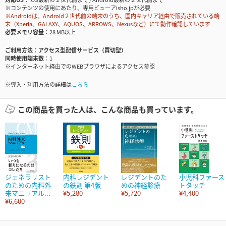
※コンテンツの使用にあたり、専用ビューアisho.jpが必要
※Androidは、Android２世代前の端末のうち、国内キャリア経由で販売されている端
末（Xperia、GALAXY、AQUOS、ARROWS、Nexusなど）にて動作確認しています
必要メモリ容量
28 MB以上
ご利用方法
アクセス型配信サービス（買切型）
同時使用端末数
1
※インターネット経由でのWEBブラウザによるアクセス参照
※導入・利用方法の詳細は
こちら
この商品を買った人は、こんな商品も買っています。
ジェネラリスト
内科レジデント
レジデントのた
小児科ファース
のための内科外
の鉄則 第4版
めの神経診療
トタッチ
来マニュアル...
¥5,280
¥5,720
¥4,400
¥6,600