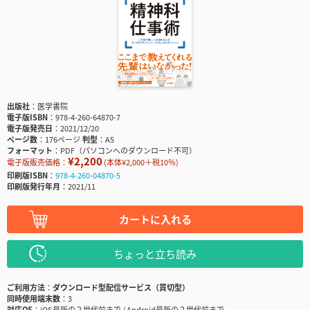
出版社
医学書院
電子版ISBN
978-4-260-64870-7
電子版発売日
2021/12/20
ページ数
176ページ
判型
A5
フォーマット
PDF（パソコンへのダウンロード不可）
¥2,200
電子版販売価格：
(本体¥2,000＋税10％)
印刷版ISBN
978-4-260-04870-5
印刷版発行年月
2021/11
カートに入れる
ちょっと立ち読み
ご利用方法
ダウンロード型配信サービス（買切型）
同時使用端末数
3
対応OS
iOS最新の２世代前まで / Android最新の２世代前まで