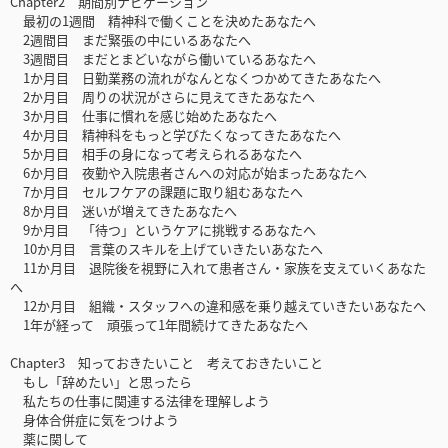
Chapter2 期間別ナビゲーション
最初の1週間 精神科で働くことを決めたあなたへ
2週間目 まだ緊張の中にいるあなたへ
3週間目 まだとまどいながら働いているあなたへ
1か月目 日勤業務の流れがなんとなくつかめてきたあなたへ
2か月目 周りの状況がさらに見えてきたあなたへ
3か月目 仕事に慣れを感じ始めたあなたへ
4か月目 精神科をもっと学びたくなってきたあなたへ
5か月目 相手の身になって考えられるあなたへ
6か月目 夜勤や入院患者さんへの対応が始まったあなたへ
7か月目 セルフケアの課題に取り組むあなたへ
8か月目 迷いが増えてきたあなたへ
9か月目 「待つ」というケアに挑戦するあなたへ
10か月目 言葉のスキルを上げていきたいあなたへ
11か月目 退院後を視野に入れて患者さん・家族を支えていくあなた
へ
12か月目 組織・スタッフへの違和感を乗り越えていきたいあなたへ
1年が経って 頑張って1年間続けてきたあなたへ
Chapter3 知っておきたいこと 考えておきたいこと
もし「辞めたい」と思ったら
私たちの仕事に関連する法律を理解しよう
身体合併症に気をつけよう
薬に関して