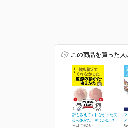
この商品を買った人
誰も教えてくれなかった皮
プ
疹の診かた・考えかた[W...
ス
松田 光弘(著)
坂