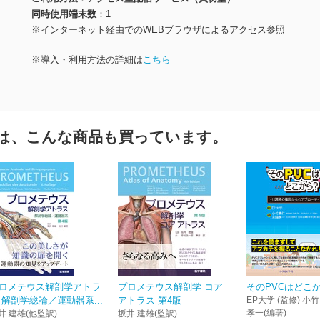
同時使用端末数
1
※インターネット経由でのWEBブラウザによるアクセス参照
※導入・利用方法の詳細は
こちら
は、こんな商品も買っています。
ロメテウス解剖学アトラ
プロメテウス解剖学 コア
そのPVCはどこ
 解剖学総論／運動器系...
アトラス 第4版
EP大学 (監修) 小
孝一(編著)
井 建雄(他監訳)
坂井 建雄(監訳)