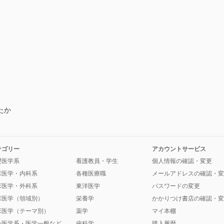
たか
テゴリー
アカウントサービス
礎医学系
看護教員・学生
個人情報の確認・変更
床医学・内科系
各種医療職
メールアドレスの確認・変
床医学・外科系
東洋医学
パスワードの変更
床医学（領域別）
栄養学
かかりつけ書店の確認・変
床医学（テーマ別）
薬学
マイ本棚
会医学系・医学一般など
歯科学
購入履歴