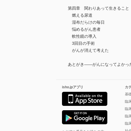
第四章 関わりあって生きること
燃える尿道
湿布だらけの毎日
悩めるがん患者
軟性鏡の導入
3回目の手術
がんが消えて考えた
あとがき――がんになってよかっ
isho.jpアプリ
カ
基
臨
臨
臨
臨
社