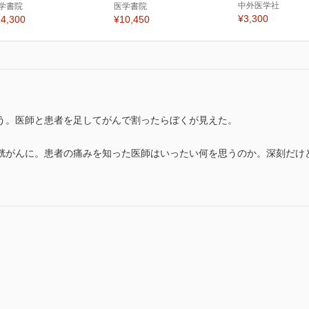
中外医学社
学書院
医学書院
¥3,300
4,300
¥10,450
う。医師と患者を足してがんで割ったらぼくが見えた。
胱がんに。患者の痛みを知った医師はいったい何を思うのか。深刻だけ