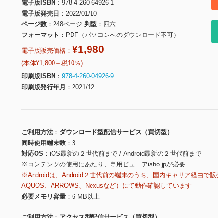
電子版ISBN
978-4-260-64926-1
電子版発売日
2022/01/10
ページ数
248ページ
判型
四六
フォーマット
PDF（パソコンへのダウンロード不可）
¥1,980
電子版販売価格：
(本体¥1,800＋税10％)
印刷版ISBN
978-4-260-04926-9
印刷版発行年月
2021/12
ご利用方法
ダウンロード型配信サービス（買切型）
同時使用端末数
3
対応OS
iOS最新の２世代前まで / Android最新の２世代前まで
※コンテンツの使用にあたり、専用ビューアisho.jpが必要
※Androidは、Android２世代前の端末のうち、国内キャリア経由で販
AQUOS、ARROWS、Nexusなど）にて動作確認しています
必要メモリ容量
6 MB以上
ご利用方法
アクセス型配信サービス（買切型）