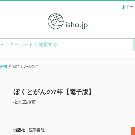
初め
ー
み物
ぼくとがんの7年
ぼくとがんの7年【電子版】
松永 正訓(著)
出版社
医学書院