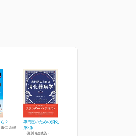
から？
専門医のための消化器病学
竹 康仁 永嶋
第3版
下瀬川 徹(他監)