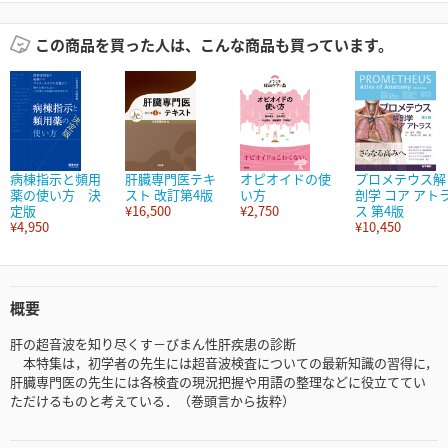
この商品を買った人は、こんな商品も買っています。
病棟指示と頻用
肝臓専門医テキ
オピオイドの使
プロメテウス解
薬の使い方 決
スト 改訂第4版
い方
剖学 コア アト
定版
¥16,500
¥2,750
ス 第4版
¥4,950
¥10,450
概要
肝の超音波を知り尽くす－びまん性肝疾患の診断
本特集は，初学者の先生には超音波検査についての最新知識の習得に，
肝臓専門医の先生には各検査の現況把握や用語の整理などに役立ててい
ただけるものと考えている．（巻頭言から抜粋）