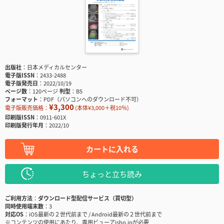
出版社
日本メディカルセンター
電子版ISSN
2433-2488
電子版発売日
2022/10/19
ページ数
120ページ
判型
B5
フォーマット
PDF（パソコンへのダウンロード不可）
¥3,300
電子版販売価格：
(本体¥3,000＋税10％)
印刷版ISSN
0911-601X
印刷版発行年月
2022/10
カートに入れる
ちょっと立ち読み
ご利用方法
ダウンロード型配信サービス（買切型）
同時使用端末数
3
対応OS
iOS最新の２世代前まで / Android最新の２世代前まで
※コンテンツの使用にあたり、専用ビューアisho.jpが必要