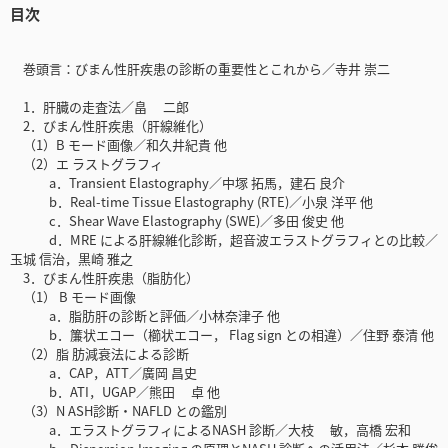
目次
巻頭言：びまん性肝疾患の診断の重要性とこれから／寺井 崇二
1．肝臓の走査法／畠 二郎
2．びまん性肝疾患（肝線維化）
（1）B モード画像／和久井紀貴 他
（2）エ ラストグラフィ
a．Transient Elastography／中塚 拓馬，建石 良介
b．Real-time Tissue Elastography (RTE)／小泉 洋平 他
c．Shear Wave Elastography (SWE)／多田 俊史 他
d．MRE による肝線維化診断，超音波エラストグラフィとの比較／
玉城 信治，黒崎 雅之
3．びまん性肝疾患（脂肪化）
（1） B モード画像
a．脂肪肝の診断と評価／小林奈津子 他
b．簾状エコー（櫛状エコー， Flag sign との相違）／住野 泰清 他
（2）脂 肪減衰法による診断
a．CAP，ATT／廣岡 昌史
b．ATI，UGAP／熊田 卓 他
（3）N ASH診断・NAFLD との鑑別
a．エラストグラフィによるNASH 診断／大枝 敏，高橋 宏和