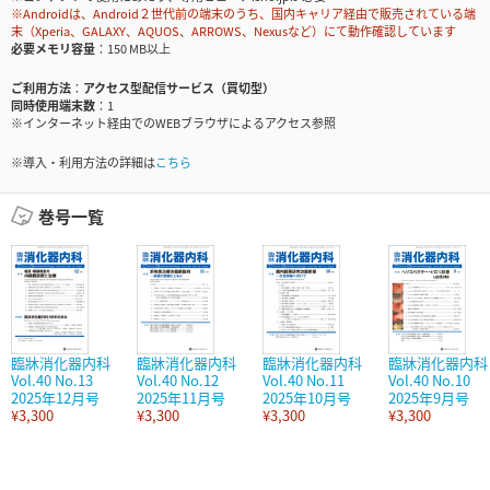
※Androidは、Android２世代前の端末のうち、国内キャリア経由で販売されている端
末（Xperia、GALAXY、AQUOS、ARROWS、Nexusなど）にて動作確認しています
必要メモリ容量
150 MB以上
ご利用方法
アクセス型配信サービス（買切型）
同時使用端末数
1
※インターネット経由でのWEBブラウザによるアクセス参照
※導入・利用方法の詳細は
こちら
巻号一覧
臨牀消化器内科
臨牀消化器内科
臨牀消化器内科
臨牀消化器内科
Vol.40 No.13
Vol.40 No.12
Vol.40 No.11
Vol.40 No.10
2025年12月号
2025年11月号
2025年10月号
2025年9月号
¥3,300
¥3,300
¥3,300
¥3,300