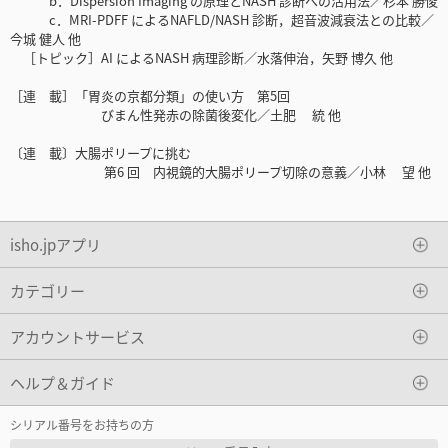
b．Dispersion Imaging の原理とNASH 診断への活用法／杉本 勝俊
c．MRI-PDFF によるNAFLD/NASH 診断，超音波減衰法との比較／
今城 健人 他
［トピック］AI によるNASH 病理診断／水落伸治，矢野 博久 他
［連 載］「胃炎の京都分類」の使い方 第5回
びまん性発赤の除菌後変化／土肥 統 他
〔連 載〕大腸ポリープに挑む
第6 回 内視鏡的大腸ポリープ切除の意義／小林 望 他
isho.jpアプリ
カテゴリー
アカウントサービス
ヘルプ＆ガイド
シリアル番号をお持ちの方