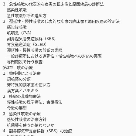
2 急性咳嗽の代表的な疾患の臨床像と原因疾患の診断法
感染性咳嗽
急性咳嗽診断の進め方
3 遷延性・慢性咳嗽の代表的な疾患の臨床像と原因疾患の診断法
感染後咳嗽
咳喘息（CVA）
副鼻腔気管支症候群（SBS）
胃食道逆流症（GERD）
遷延性・慢性咳嗽の診断の実際
一般診療所における遷延性・慢性咳嗽への対応の実際
専門施設で行う検査
第3章 咳の治療
1 鎮咳薬による治療
鎮咳薬の分類
非特異的鎮咳薬の使い方
漢方薬とハチミツ
2 咳嗽の非薬物療法
慢性咳嗽の理学療法，会話療法
今後の展望
3 感染性咳嗽の治療
感染性咳嗽の治療方針
抗菌薬を使うか使わないか
4 副鼻腔気管支症候群（SBS）の治療