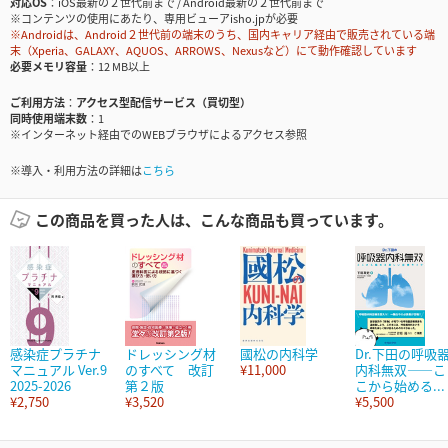
対応OS
iOS最新の２世代前まで / Android最新の２世代前まで
※コンテンツの使用にあたり、専用ビューアisho.jpが必要
※Androidは、Android２世代前の端末のうち、国内キャリア経由で販売されている端
末（Xperia、GALAXY、AQUOS、ARROWS、Nexusなど）にて動作確認しています
必要メモリ容量
12 MB以上
ご利用方法
アクセス型配信サービス（買切型）
同時使用端末数
1
※インターネット経由でのWEBブラウザによるアクセス参照
※導入・利用方法の詳細は
こちら
この商品を買った人は、こんな商品も買っています。
感染症プラチナ
ドレッシング材
國松の内科学
Dr.下田の呼吸
マニュアル Ver.9
のすべて 改訂
¥11,000
内科無双――こ
2025-2026
第２版
こから始める...
¥2,750
¥3,520
¥5,500