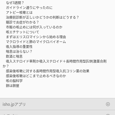
なぜ3週間？
ガイドライン通りにやったのに
アトピー咳嗽とは
治療前診断が正しいかどうかの判断はどうする？
聴診で炎症がわかる？
市販の咳止めには何が入っているのか
咳エチケットについて
まずはエリスロマイシンから始める理由
マクロライドと肺のマイクロバイオーム
吸入指導の重要性
喘息は治らない？
飲酒と喘息
吸入ステロイド単剤か吸入ステロイド＋長時間作用型β2刺激薬合剤
か？
感染後咳嗽に対する長時間作用型吸入抗コリン薬の効果
感染後咳嗽はどこまで止めるべきなのか
咳の脳科学
餅は餅屋
isho.jpアプリ