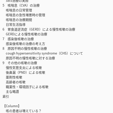
SBS治療の実際
5 咳喘息（CVA）の治療
咳喘息の日常管理
咳喘息の急性増悪時の管理
咳喘息の治療期間
日常生活指導
6 胃食道逆流症（GERD）による慢性咳嗽の治療
GERDによる慢性咳嗽の治療
7 感染後咳嗽の治療
感染後咳嗽の治療の考え方
8 原因不明の慢性咳嗽の治療
cough hypersensitivity syndrome（CHS）について
原因不明の慢性咳嗽に対する治療
9 その他の咳嗽の治療
慢性気管支炎による咳嗽
後鼻漏（PND）による咳嗽
薬剤性咳嗽
高齢者の咳嗽
職業性・環境因子による咳嗽
主な略語
索引
【Column】
咳の患者は増えている？