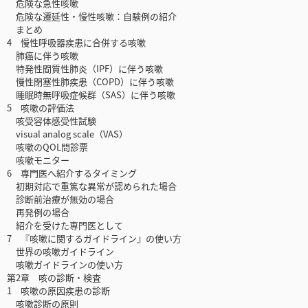
危険な急性咳嗽
危険な遷延性・慢性咳嗽：自験例の紹介
まとめ
4 慢性呼吸器疾患に合併する咳嗽
肺癌に伴う咳嗽
特発性間質性肺炎（IPF）に伴う咳嗽
慢性閉塞性肺疾患（COPD）に伴う咳嗽
睡眠時無呼吸症候群（SAS）に伴う咳嗽
5 咳嗽の評価法
咳受容体感受性試験
visual analog scale（VAS）
咳嗽のQOL問診票
咳嗽モニター
6 専門医へ紹介するタイミング
初期対応で重篤な異常が認められた場合
診断前治療が無効の場合
再発例の場合
紹介を受けた専門医として
7 『咳嗽に関するガイドライン』の使い方
世界の咳嗽ガイドライン
咳嗽ガイドラインの使い方
第2章 咳の診断・検査
1 咳嗽の原因疾患の診断
咳嗽診断の原則