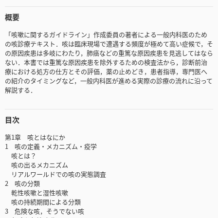
概要
「咳嗽に関するガイドライン」作成委員の著者による一般内科医のため
の咳診療テキスト．咳は臨床現場で遭遇する頻度が極めて高い症候で，そ
の原因疾患は多岐にわたり，肺癌などの重篤な原因疾患を見逃してはなら
ない．本書では重篤な原因疾患を除外するための検査法から，診断前治
療における処方の仕方とその評価，薬の止めどき，患者指導，専門医へ
の紹介のタイミングなど，一般内科医が進める実際の診療の流れに沿って
解説する．
目次
第1章 咳とはなにか
1 咳の定義・メカニズム・疫学
咳とは？
咳の出るメカニズム
リアルワールドでの咳の実態調査
2 咳の分類
乾性咳嗽と湿性咳嗽
咳の持続期間による分類
3 危険な咳，そうでない咳