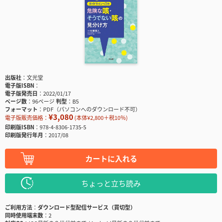
出版社
文光堂
電子版ISBN
電子版発売日
2022/01/17
ページ数
96ページ
判型
B5
フォーマット
PDF（パソコンへのダウンロード不可）
¥3,080
電子版販売価格：
(本体¥2,800＋税10％)
印刷版ISBN
978-4-8306-1735-5
印刷版発行年月
2017/08
カートに入れる
ちょっと立ち読み
ご利用方法
ダウンロード型配信サービス（買切型）
同時使用端末数
2