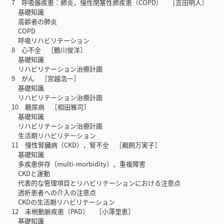
7 呼吸器疾患：肺炎，慢性閉塞性肺疾患（COPD） ［吉田明人］
基礎知識
高齢者の肺炎
COPD
呼吸リハビリテーション
8 心不全 ［鶴川俊洋］
基礎知識
リハビリテーション治療計画
9 がん ［宮越浩一］
基礎知識
リハビリテーション治療計画
10 糖尿病 ［相田雅司］
基礎知識
リハビリテーション治療計画
生活期リハビリテーション
11 慢性腎臓病（CKD），腎不全 ［鵜飼万実子］
基礎知識
多疾患併存（multi-morbidity），重複障害
CKDと運動
代表的な管理項目とリハビリテーションにおける注意点
透析患者への介入の注意点
CKDの生活期リハビリテーション
12 末梢動脈疾患（PAD） ［小澤里恵］
基礎知識