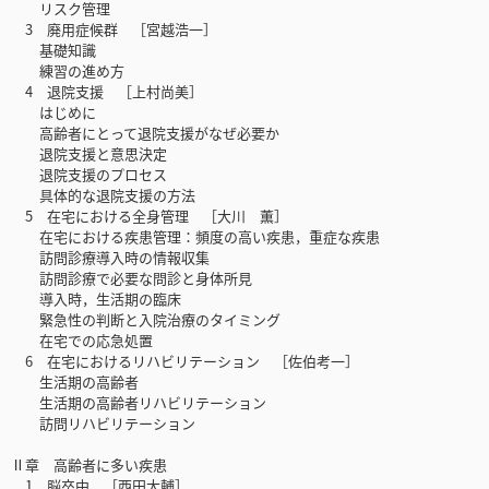
リスク管理
3 廃用症候群 ［宮越浩一］
基礎知識
練習の進め方
4 退院支援 ［上村尚美］
はじめに
高齢者にとって退院支援がなぜ必要か
退院支援と意思決定
退院支援のプロセス
具体的な退院支援の方法
5 在宅における全身管理 ［大川 薫］
在宅における疾患管理：頻度の高い疾患，重症な疾患
訪問診療導入時の情報収集
訪問診療で必要な問診と身体所見
導入時，生活期の臨床
緊急性の判断と入院治療のタイミング
在宅での応急処置
6 在宅におけるリハビリテーション ［佐伯考一］
生活期の高齢者
生活期の高齢者リハビリテーション
訪問リハビリテーション
Ⅱ章 高齢者に多い疾患
1 脳卒中 ［西田大輔］