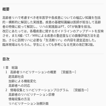
概要
高齢者リハで考慮すべき老年医学や各疾患についての幅広い知識を包括
的・横断的に解説した実践書。疾患の基礎知識編は医師が担当して高齢
者の特徴に絞って解説し，リハの実践面はPT，OTが執筆を担当。
改訂にあたっては，各種疾患に関するガイドラインのアップデートを反映
させ，またX線／CT／MRIによる疾患の重症度などの画像評価方法を追
加。さらに訪問リハに必要な「生活期リハ」の内容を適宜追加した。
臨床現場はもちろん，学生にとっても参考になる充実の改訂第2版。
目次
Ⅰ章 総論
1 高齢者リハビリテーションの概要 ［宮越浩一］
超高齢社会
加齢による機能変化
高齢者への対応
2 情報収集とリハビリテーションプログラム ［宮越浩一］
高齢者のリハビリテーション診療
情報収集の方法
リハビリテーション治療計画