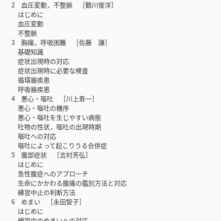
2 血圧変動，不整脈 ［鶴川俊洋］
はじめに
血圧変動
不整脈
3 胸痛，呼吸困難 ［佐藤 謙］
基礎知識
症状出現時の対応
症状出現時に必要な検査
循環器疾患
呼吸器疾患
4 悪心・嘔吐 ［川上寿一］
悪心・嘔吐の機序
悪心・嘔吐を生じやすい病態
吐物の性状，嘔吐の出現時期
嘔吐への対応
嘔吐によって起こりうる合併症
5 腹部症状 ［吉村芳弘］
はじめに
急性腹症へのアプローチ
生命にかかわる腹痛の鑑別方法と対応
練習中止の判断方法
6 めまい ［永田智子］
はじめに
練習中のめまいへの対応