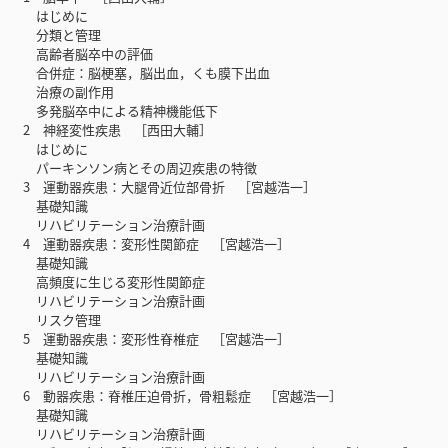
はじめに
分類と管理
高齢者脳卒中の評価
合併症：脳梗塞，脳出血，くも膜下出血
治療の副作用
多発脳卒中による精神機能低下
2 神経変性疾患 ［西田大輔］
はじめに
パーキンソン病とその周辺疾患の特徴
3 運動器疾患：大腿骨近位部骨折 ［宮越浩一］
基礎知識
リハビリテーション治療計画
4 運動器疾患：変形性関節症 ［宮越浩一］
基礎知識
高頻度に生じる変形性関節症
リハビリテーション治療計画
リスク管理
5 運動器疾患：変形性脊椎症 ［宮越浩一］
基礎知識
リハビリテーション治療計画
6 動器疾患：脊椎圧迫骨折，骨粗鬆症 ［宮越浩一］
基礎知識
リハビリテーション治療計画