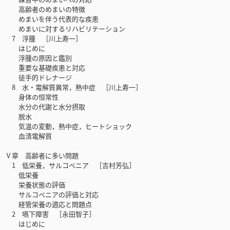
高齢者のめまいの特徴
めまいを伴う代表的な疾患
めまいに対するリハビリテーション
7 浮腫 ［川上寿一］
はじめに
浮腫の原因と鑑別
重要な基礎疾患と対応
徒手的ドレナージ
8 水・電解質異常，熱中症 ［川上寿一］
身体の恒常性
水分の代謝と水分摂取
脱水
気温の変動，熱中症，ヒートショック
血清電解質
Ⅴ章 高齢者に多い問題
1 低栄養，サルコペニア ［吉村芳弘］
低栄養
栄養状態の評価
サルコペニアの評価と対応
経管栄養の適応と問題点
2 嚥下障害 ［永田智子］
はじめに