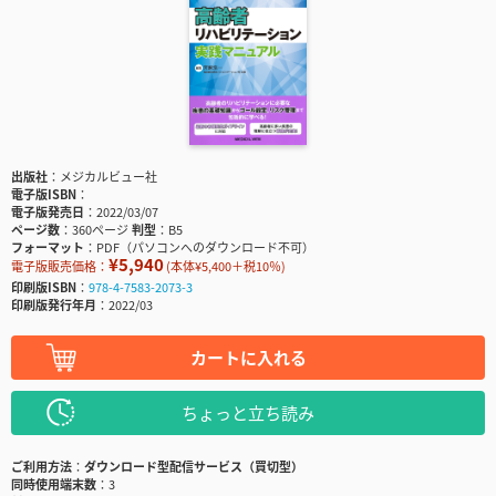
出版社
メジカルビュー社
電子版ISBN
電子版発売日
2022/03/07
ページ数
360ページ
判型
B5
フォーマット
PDF（パソコンへのダウンロード不可）
¥5,940
電子版販売価格：
(本体¥5,400＋税10％)
印刷版ISBN
978-4-7583-2073-3
印刷版発行年月
2022/03
カートに入れる
ちょっと立ち読み
ご利用方法
ダウンロード型配信サービス（買切型）
同時使用端末数
3