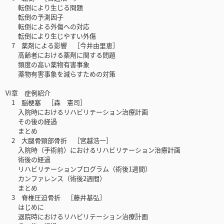
転倒により生じる問題
転倒の予測因子
転倒による外傷への対応
転倒により生じやすい外傷
7 薬剤による影響 ［今井由里恵］
高齢者における薬剤に関する問題
頻度の高い薬物有害事象
薬物有害事象を減らすための対策
Ⅵ章 症例紹介
1 脳梗塞 ［森 憲司］
入院時におけるリハビリテーション治療計画
その後の経過
まとめ
2 大腿骨頸部骨折 ［宮越浩一］
入院時（手術前）におけるリハビリテーション治療計画
術後の経過
リハビリテーションプログラム（術後1週間）
カンファレンス（術後2週間）
まとめ
3 脊椎圧迫骨折 ［藤井基弘］
はじめに
退院時におけるリハビリテーション治療計画