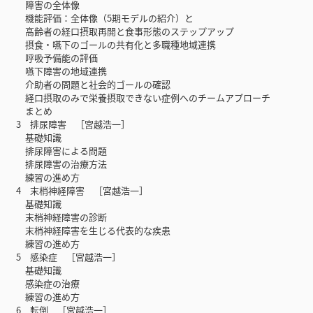
障害の全体像
機能評価：全体像（5期モデルの紹介）と
高齢者の経口摂取再開と食事形態のステップアップ
摂食・嚥下のゴールの共有化と多職種地域連携
呼吸予備能の評価
嚥下障害の地域連携
介助者の問題と社会的ゴールの確認
経口摂取のみで栄養摂取できない症例へのチームアプローチ
まとめ
3 排尿障害 ［宮越浩一］
基礎知識
排尿障害による問題
排尿障害の治療方法
練習の進め方
4 末梢神経障害 ［宮越浩一］
基礎知識
末梢神経障害の診断
末梢神経障害を生じる代表的な疾患
練習の進め方
5 感染症 ［宮越浩一］
基礎知識
感染症の治療
練習の進め方
6 転倒 ［宮越浩一］