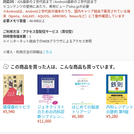
対応OS
iOS最新の２世代前まで / Android最新の２世代前まで
※コンテンツの使用にあたり、専用ビューアisho.jpが必要
※Androidは、Android２世代前の端末のうち、国内キャリア経由で販売されている端
末（Xperia、GALAXY、AQUOS、ARROWS、Nexusなど）にて動作確認しています
必要メモリ容量
46 MB以上
ご利用方法
アクセス型配信サービス（買切型）
同時使用端末数
1
※インターネット経由でのWEBブラウザによるアクセス参照
※導入・利用方法の詳細は
こちら
この商品を買った人は、こんな商品も買っています。
循環器のトビラ
ジェネラリスト
はじめての脳波
内科レジデント
¥5,940
のための内科診
トリアージ
の鉄則 第4版
断リファレン...
¥6,380
¥5,280
¥11,000