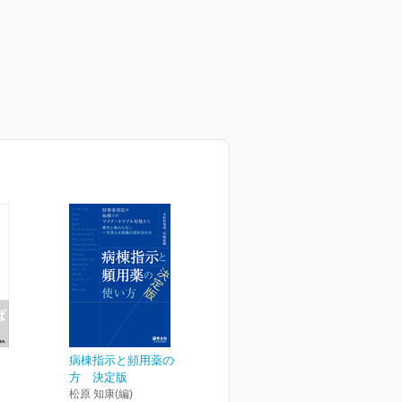
病棟指示と頻用薬の使い
方 決定版
松原 知康(編)