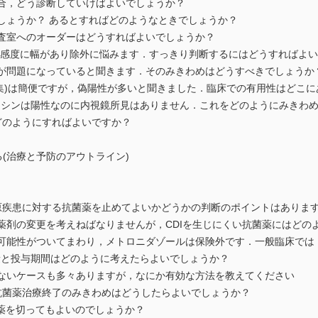
合，どう診断していけばよいでしょうか？
ょうか？ あるとすればどのようなときでしょうか？
査室へのオーダーはどうすればよいでしょうか？
ンの検査は感度に幅があり除外に悩みます．すっきり判断するにはどうすればよ
株が問題になっていると聞きます．そのみきわめはどうすべきでしょうか
集)は簡便ですが，偽陽性が多いと聞きました．臨床での有用性はどこに
シンは陽性なのに内視鏡所見はありません．これをどのようにみきわめ
どのようにすればよいですか？
る(治療と予防のアウトライン)
tion(CDI)で原疾患に対する抗菌薬を止めてよいかどうかの判断のポイントはありま
剤の変更を考えねばなりませんが，CDIを生じにくい抗菌薬にはどの
可能性がついてまわり，メトロニダゾールは保険外です．一般臨床では
と投与期間はどのように考えたらよいでしょうか？
いケースも多々ありますが，なにか有効な方法を教えてください
ion(CDI)の抗菌薬治療終了のみきわめはどうしたらよいでしょうか？
を切ってもよいのでしょうか？