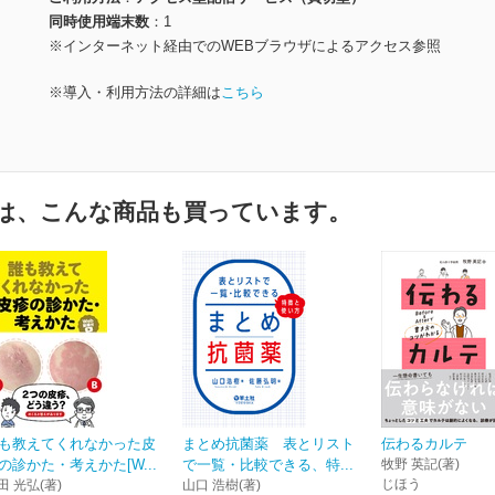
同時使用端末数
1
※インターネット経由でのWEBブラウザによるアクセス参照
※導入・利用方法の詳細は
こちら
は、こんな商品も買っています。
も教えてくれなかった皮
まとめ抗菌薬 表とリスト
伝わるカルテ
の診かた・考えかた[W...
で一覧・比較できる、特...
牧野 英記(著)
じほう
田 光弘(著)
山口 浩樹(著)