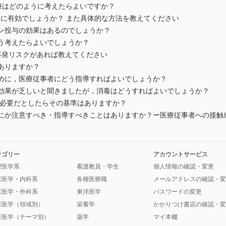
療はどのように考えたらよいですか？
なときに有効でしょうか？ また具体的な方法を教えてください
ン投与の効果はあるのでしょうか？
う考えたらよいでしょうか？
n(CDI)の再発リスクがあれば教えてください
ありますか？
に，医療従事者にどう指導すればよいでしょうか？
果が乏しいと聞きましたが，消毒はどうすればよいでしょうか？
必要だとしたらその基準はありますか？
か注意すべき・指導すべきことはありますか？ー医療従事者への接触
テゴリー
アカウントサービス
礎医学系
看護教員・学生
個人情報の確認・変更
床医学・内科系
各種医療職
メールアドレスの確認・変
床医学・外科系
東洋医学
パスワードの変更
床医学（領域別）
栄養学
かかりつけ書店の確認・変
床医学（テーマ別）
薬学
マイ本棚