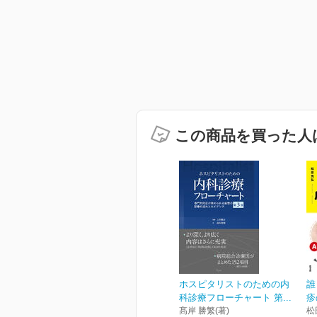
この商品を買った人
ホスピタリストのための内
誰
科診療フローチャート 第...
疹
髙岸 勝繁(著)
松