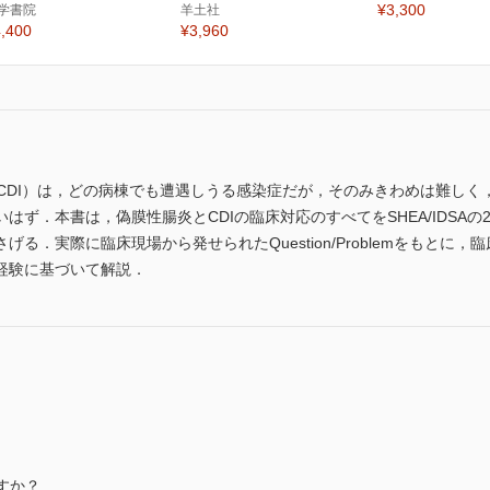
¥3,300
学書院
羊土社
,400
¥3,960
infection（CDI）は，どの病棟でも遭遇しうる感染症だが，そのみきわめ
ず．本書は，偽膜性腸炎とCDIの臨床対応のすべてをSHEA/IDSAの
る．実際に臨床現場から発せられたQuestion/Problemをもとに
経験に基づいて解説．
すか？