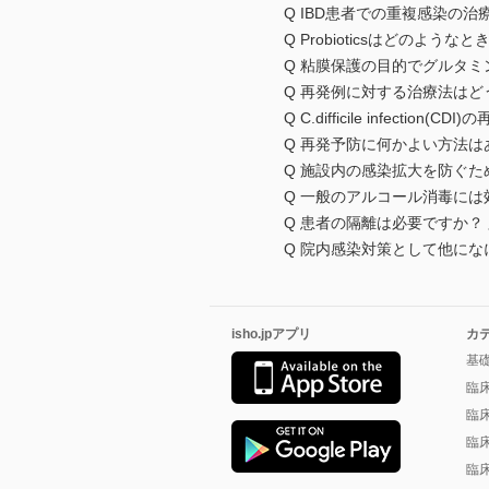
Q IBD患者での重複感染の治
Q Probioticsはどのよう
Q 粘膜保護の目的でグルタミ
Q 再発例に対する治療法はど
Q C.difficile infectio
Q 再発予防に何かよい方法は
Q 施設内の感染拡大を防ぐため
Q 一般のアルコール消毒には効
Q 患者の隔離は必要ですか？ 
Q 院内感染対策として他になに
isho.jpアプリ
カ
基
臨
臨
臨
臨