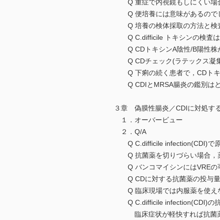
Q 重症で内視鏡もしにくい場
Q 便培養には意味があるのでし
Q 培養の検体採取の方法と検
Q C.difficile トキシ
Q CDトキシンA陰性/B陽性
Q CDチェック(ラテックス凝
Q 下痢の続く患者で，CDトキ
Q CDIとMRSA腸炎の鑑別は
３章 偽膜性腸炎／CDIに対処す
１．オーバービュー
２．Q/A
Q C.difficile infec
Q 抗菌薬を切りづらい場合，薬
Q バンコマイシンにはVREの
Q CDに対する抗菌薬の投与量
Q 臨床現場では内服薬を使えな
Q C.difficile infect
臨床症状が軽快すれば抗菌薬