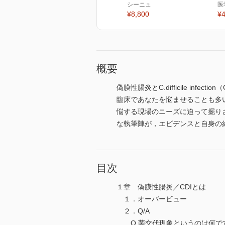
シーニュ
医
¥8,800
¥4
概要
偽膜性腸炎とC.difficile 
臨床であなたを悩ませることも多いは
悩する現場のニーズに迫って掘りさげ
な執筆陣が，エビデンスと自身の
目次
１章 偽膜性腸炎／CDIとは
１．オーバービュー
２．Q/A
Q 菌交代現象というのは何で