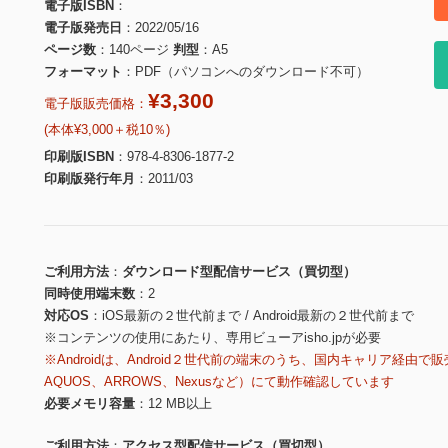
電子版ISBN
電子版発売日
2022/05/16
ページ数
140ページ
判型
A5
フォーマット
PDF（パソコンへのダウンロード不可）
¥3,300
電子版販売価格：
(本体¥3,000＋税10％)
印刷版ISBN
978-4-8306-1877-2
印刷版発行年月
2011/03
ご利用方法
ダウンロード型配信サービス（買切型）
同時使用端末数
2
対応OS
iOS最新の２世代前まで / Android最新の２世代前まで
※コンテンツの使用にあたり、専用ビューアisho.jpが必要
※Androidは、Android２世代前の端末のうち、国内キャリア経由で販
AQUOS、ARROWS、Nexusなど）にて動作確認しています
必要メモリ容量
12 MB以上
ご利用方法
アクセス型配信サービス（買切型）