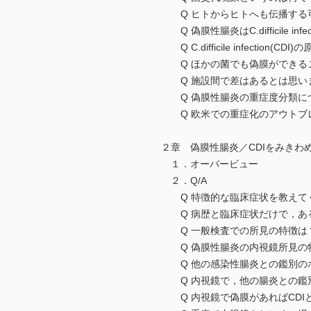
Q ヒトからヒトへも伝播する
Q 偽膜性腸炎はC.difficile in
Q C.difficile infecti
Q ほかの菌でも偽膜ができるこ
Q 施設間で差はあるとは思いま
Q 偽膜性腸炎の重症度分類に
Q 欧米での重症化のアウトブ
２章 偽膜性腸炎／CDIをみきわ
１．オーバービュー
２．Q/A
Q 特徴的な臨床症状を教えて
Q 病歴と臨床症状だけで，あ
Q 一般検査での所見の特徴は
Q 偽膜性腸炎の内視鏡所見の
Q 他の感染性腸炎との鑑別の
Q 内視鏡で，他の腸炎との鑑
Q 内視鏡で偽膜があればCDI