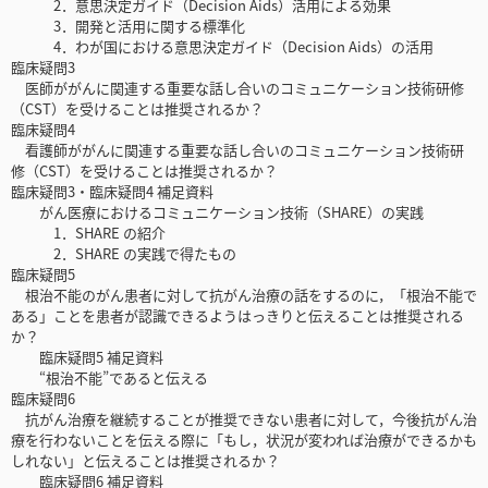
2．意思決定ガイド（Decision Aids）活用による効果
3．開発と活用に関する標準化
4．わが国における意思決定ガイド（Decision Aids）の活用
臨床疑問3
医師ががんに関連する重要な話し合いのコミュニケーション技術研修
（CST）を受けることは推奨されるか？
臨床疑問4
看護師ががんに関連する重要な話し合いのコミュニケーション技術研
修（CST）を受けることは推奨されるか？
臨床疑問3・臨床疑問4 補足資料
がん医療におけるコミュニケーション技術（SHARE）の実践
1．SHARE の紹介
2．SHARE の実践で得たもの
臨床疑問5
根治不能のがん患者に対して抗がん治療の話をするのに，「根治不能で
ある」ことを患者が認識できるようはっきりと伝えることは推奨される
か？
臨床疑問5 補足資料
“根治不能”であると伝える
臨床疑問6
抗がん治療を継続することが推奨できない患者に対して，今後抗がん治
療を行わないことを伝える際に「もし，状況が変われば治療ができるかも
しれない」と伝えることは推奨されるか？
臨床疑問6 補足資料