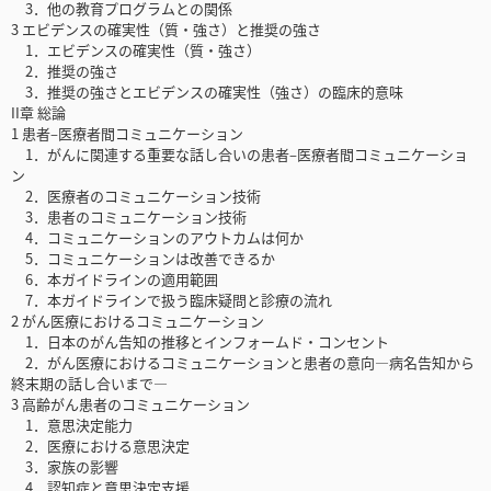
3．他の教育プログラムとの関係
3 エビデンスの確実性（質・強さ）と推奨の強さ
1．エビデンスの確実性（質・強さ）
2．推奨の強さ
3．推奨の強さとエビデンスの確実性（強さ）の臨床的意味
II章 総論
1 患者‒医療者間コミュニケーション
1．がんに関連する重要な話し合いの患者‒医療者間コミュニケーショ
ン
2．医療者のコミュニケーション技術
3．患者のコミュニケーション技術
4．コミュニケーションのアウトカムは何か
5．コミュニケーションは改善できるか
6．本ガイドラインの適用範囲
7．本ガイドラインで扱う臨床疑問と診療の流れ
2 がん医療におけるコミュニケーション
1．日本のがん告知の推移とインフォームド・コンセント
2．がん医療におけるコミュニケーションと患者の意向―病名告知から
終末期の話し合いまで―
3 高齢がん患者のコミュニケーション
1．意思決定能力
2．医療における意思決定
3．家族の影響
4．認知症と意思決定支援