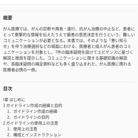
概要
がん医療では、がんの診断や再発・進行、抗がん治療の中止など、患者に
とって衝撃的な情報を伝えたうえで最善の意思決定を行うという、難しい
コミュニケーションが必要となる。本書では、そのような「悪い知ら
せ」を伴う治療選択などの場面における、医療者と成人がん患者のコミ
ュニケーションを対象とし、7件の臨床疑問を設けてエビデンスに基づく
解説と推奨を提示した。コミュニケーションに関する基礎知識の解説
や、各臨床疑問の補足資料なども多く盛り込まれた、がん医療に携わる
医療者必携の一冊。
目次
I章 はじめに
1 ガイドライン作成の経緯と目的
1．ガイドライン作成の経緯
2．ガイドラインの目的
2 ガイドラインの使用上の注意
1．使用上の注意
2．構成とインストラクション