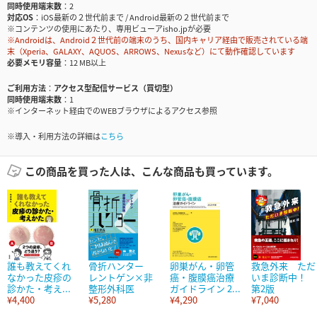
同時使用端末数
2
対応OS
iOS最新の２世代前まで / Android最新の２世代前まで
※コンテンツの使用にあたり、専用ビューアisho.jpが必要
※Androidは、Android２世代前の端末のうち、国内キャリア経由で販売されている端
末（Xperia、GALAXY、AQUOS、ARROWS、Nexusなど）にて動作確認しています
必要メモリ容量
12 MB以上
ご利用方法
アクセス型配信サービス（買切型）
同時使用端末数
1
※インターネット経由でのWEBブラウザによるアクセス参照
※導入・利用方法の詳細は
こちら
この商品を買った人は、こんな商品も買っています。
誰も教えてくれ
骨折ハンター
卵巣がん・卵管
救急外来 ただ
なかった皮疹の
レントゲン×非
癌・腹膜癌治療
いま診断中！
診かた・考え...
整形外科医
ガイドライン 2...
第2版
¥4,400
¥5,280
¥4,290
¥7,040