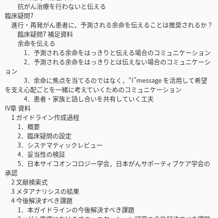
抗がん治療を行わないと伝える
臨床疑問7
進行・再発がん患者に，予測される余命を伝えることは推奨されるか？
臨床疑問7 補足資料
余命を伝える
1．予測される余命をはっきりと伝える場合のコミュニケーション
2．予測される余命をはっきりとは伝えない場合のコミュニケーシ
ョン
3．余命に焦点を当てるのではなく，“I”message を活用して希望
を支え心配ごとを一緒に考えていくためのコミュニケーション
4．患者・家族と話し合いを共有していく工夫
IV章 資料
1 ガイドライン作成過程
1．概要
2．臨床疑問の設定
3．システマティックレビュー
4．妥当性の検証
5．日本サイコオンコロジー学会，日本がんサポーティブケア学会の
承認
2 文献検索式
3 メタアナリシスの結果
4 今後解決すべき課題
1．本ガイドラインの今後解決すべき課題