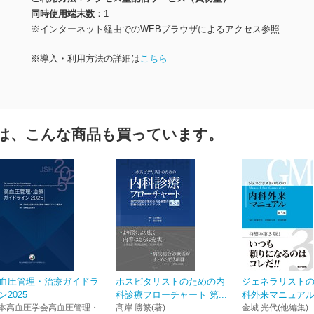
同時使用端末数
1
※インターネット経由でのWEBブラウザによるアクセス参照
※導入・利用方法の詳細は
こちら
は、こんな商品も買っています。
血圧管理・治療ガイドラ
ホスピタリストのための内
ジェネラリスト
ン2025
科診療フローチャート 第...
科外来マニュアル
本高血圧学会高血圧管理・
髙岸 勝繁(著)
金城 光代(他編集)