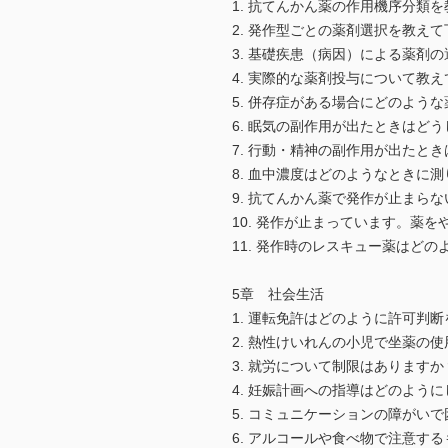
1. 抗てんかん薬の作用機序分類
2. 発作型ごとの薬剤選択を教えて
3. 基礎疾患（病因）による薬剤
4. 実際的な薬剤投与について教
5. 併存症がある場合にどのよう
6. 眠気の副作用が出たときはど
7. 行動・精神の副作用が出たと
8. 血中濃度はどのようなときに
9. 抗てんかん薬で発作が止まら
10. 発作が止まっています。薬
11. 発作時のレスキュー薬はど
5章 社会生活
1. 運転免許はどのように許可判
2. 熱性けいれんの小児で坐薬の
3. 就労について制限はありますか
4. 妊娠計画への指導はどのよう
5. コミュニケーションの障がい
6. アルコールや食べ物で注意す