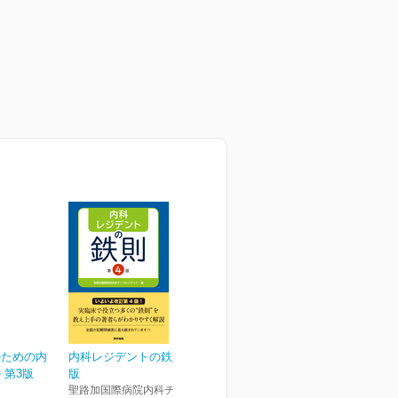
のための内
内科レジデントの鉄則 第4
 第3版
版
聖路加国際病院内科チーフレ