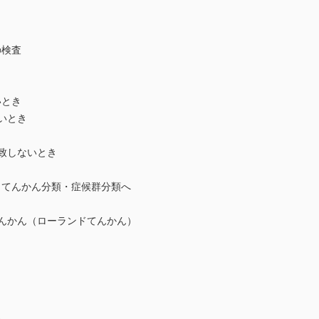
の検査
いとき
いとき
一致しないとき
らてんかん分類・症候群分類へ
てんかん（ローランドてんかん）