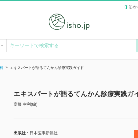
初め
ー
科
エキスパートが語るてんかん診療実践ガイド
エキスパートが語るてんかん診療実践ガ
高橋 幸利(編)
出版社
日本医事新報社