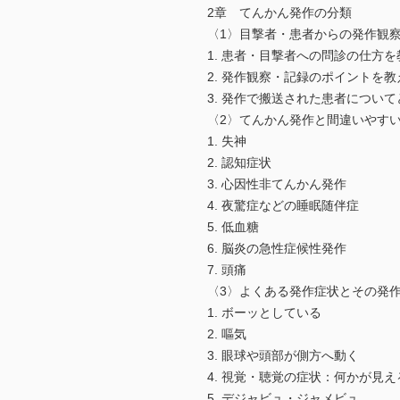
2章 てんかん発作の分類
〈1〉目撃者・患者からの発作観
1. 患者・目撃者への問診の仕方
2. 発作観察・記録のポイントを
3. 発作で搬送された患者につい
〈2〉てんかん発作と間違いやす
1. 失神
2. 認知症状
3. 心因性非てんかん発作
4. 夜驚症などの睡眠随伴症
5. 低血糖
6. 脳炎の急性症候性発作
7. 頭痛
〈3〉よくある発作症状とその発
1. ボーッとしている
2. 嘔気
3. 眼球や頭部が側方へ動く
4. 視覚・聴覚の症状：何かが見
5. デジャビュ・ジャメビュ