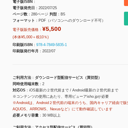
電子版ISBN
電子版発売日
2022/07/25
ページ数
280ページ
判型
B5
フォーマット
PDF（パソコンへのダウンロード不可）
¥5,500
電子版販売価格：
(本体¥5,000＋税10％)
印刷版ISBN
978-4-7849-5835-1
印刷版発行年月
2022/07
ご利用方法
ダウンロード型配信サービス（買切型）
同時使用端末数
2
対応OS
iOS最新の２世代前まで / Android最新の２世代前まで
※コンテンツの使用にあたり、専用ビューアisho.jpが必要
※Androidは、Android２世代前の端末のうち、国内キャリア経由で販
AQUOS、ARROWS、Nexusなど）にて動作確認しています
必要メモリ容量
30 MB以上
ご利用方法
アクセス型配信サービス（買切型）