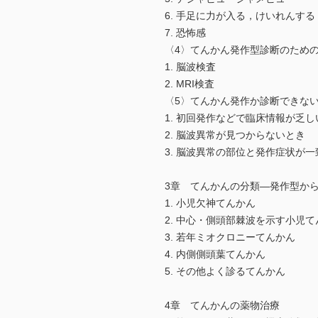
6. 手足に力が入る，けいれんする
7. 恐怖感
〈4〉てんかん発作型診断のため
1. 脳波検査
2. MRI検査
〈5〉てんかん発作か診断できな
1. 初回発作などで臨床情報が乏し
2. 脳波異常が見つからないとき
3. 脳波異常の部位と発作症状が
3章 てんかんの分類―発作型か
1. 小児欠神てんかん
2. 中心・側頭部棘波を示す小児
3. 若年ミオクロニーてんかん
4. 内側側頭葉てんかん
5. その他よく診るてんかん
4章 てんかんの薬物治療