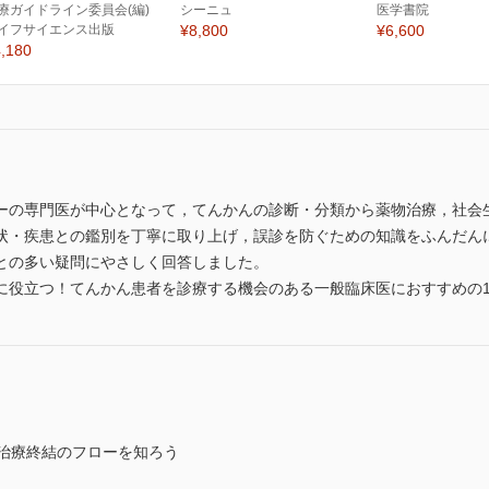
療ガイドライン委員会(編)
シーニュ
医学書院
イフサイエンス出版
¥8,800
¥6,600
,180
ーの専門医が中心となって，てんかんの診断・分類から薬物治療，社会
状・疾患との鑑別を丁寧に取り上げ，誤診を防ぐための知識をふんだん
との多い疑問にやさしく回答しました。
に役立つ！てんかん患者を診療する機会のある一般臨床医におすすめの
，治療終結のフローを知ろう