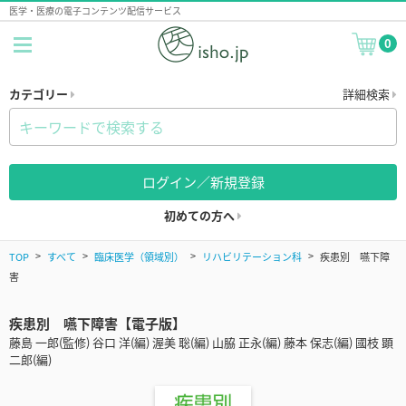
医学・医療の電子コンテンツ配信サービス
0
カテゴリー
詳細検索
ログイン／新規登録
初めての方へ
TOP
すべて
臨床医学（領域別）
リハビリテーション科
疾患別 嚥下障
害
疾患別 嚥下障害【電子版】
藤島 一郎(監修) 谷口 洋(編) 渥美 聡(編) 山脇 正永(編) 藤本 保志(編) 國枝 顕
二郎(編)