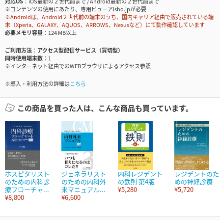
対応OS
iOS最新の２世代前まで / Android最新の２世代前まで
※コンテンツの使用にあたり、専用ビューアisho.jpが必要
※Androidは、Android２世代前の端末のうち、国内キャリア経由で販売されている端
末（Xperia、GALAXY、AQUOS、ARROWS、Nexusなど）にて動作確認しています
必要メモリ容量
124 MB以上
ご利用方法
アクセス型配信サービス（買切型）
同時使用端末数
1
※インターネット経由でのWEBブラウザによるアクセス参照
※導入・利用方法の詳細は
こちら
この商品を買った人は、こんな商品も買っています。
ホスピタリスト
ジェネラリスト
内科レジデント
レジデントのた
のための内科診
のための内科外
の鉄則 第4版
めの神経診療
療フローチャ...
来マニュアル...
¥5,280
¥5,720
¥8,800
¥6,600