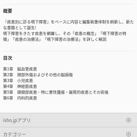
概要
『疾患別に診る嚥下障害』をベースに内容と編集執筆体制を刷新し、新た
な書籍として誕生!
嚥下障害をきたす疾患を網羅し、その「疾患の概念」「嚥下障害の特
徴」「疾患の治療法」「嚥下障害の治療法」を詳しく解説
目次
第1章 脳血管疾患
第2章 頭部外傷およびその他の脳損傷
第3章 小児疾患
第4章 神経筋疾患
第5章 頭頸部疾患―特に悪性腫瘍・器質的疾患とその術後
第6章 内科的疾患
isho.jpアプリ
カテゴリー