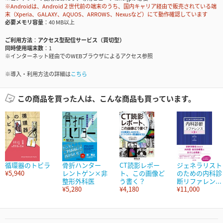
※Androidは、Android２世代前の端末のうち、国内キャリア経由で販売されている端
末（Xperia、GALAXY、AQUOS、ARROWS、Nexusなど）にて動作確認しています
必要メモリ容量
40 MB以上
ご利用方法
アクセス型配信サービス（買切型）
同時使用端末数
1
※インターネット経由でのWEBブラウザによるアクセス参照
※導入・利用方法の詳細は
こちら
この商品を買った人は、こんな商品も買っています。
循環器のトビラ
骨折ハンター
CT読影レポー
ジェネラリスト
¥5,940
レントゲン×非
ト、この画像ど
のための内科診
整形外科医
う書く？
断リファレン...
¥5,280
¥4,180
¥11,000