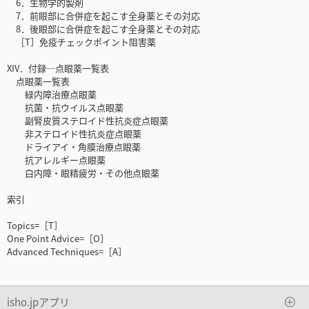
6．生物学的製剤
7．前眼部に合併症を起こす全身薬とその対応
8．後眼部に合併症を起こす全身薬とその対応
［T］免疫チェックポイント阻害薬
XIV．付録─点眼薬一覧表
点眼薬一覧表
緑内障治療点眼薬
抗菌・抗ウイルス点眼薬
副腎皮質ステロイド性抗炎症点眼薬
非ステロイド性抗炎症点眼薬
ドライアイ・角膜治療点眼薬
抗アレルギー点眼薬
白内障・眼精疲労・その他点眼薬
索引
Topics=［T］
One Point Advice=［O］
Advanced Techniques=［A］
isho.jpアプリ