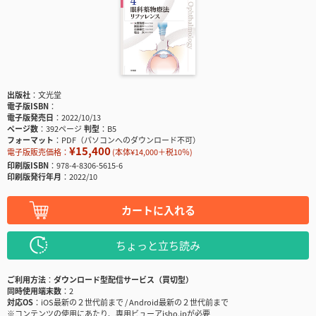
出版社
文光堂
電子版ISBN
電子版発売日
2022/10/13
ページ数
392ページ
判型
B5
フォーマット
PDF（パソコンへのダウンロード不可）
¥15,400
電子版販売価格：
(本体¥14,000＋税10％)
印刷版ISBN
978-4-8306-5615-6
印刷版発行年月
2022/10
カートに入れる
ちょっと立ち読み
ご利用方法
ダウンロード型配信サービス（買切型）
同時使用端末数
2
対応OS
iOS最新の２世代前まで / Android最新の２世代前まで
※コンテンツの使用にあたり、専用ビューアisho.jpが必要