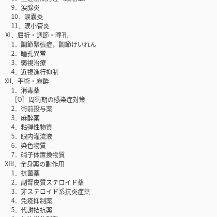
9．涙腺炎
10．涙嚢炎
11．涙小管炎
Ⅺ．屈折・調節・瞳孔
1．調節緊張症，調節けいれん
2．瞳孔異常
3．弱視治療
4．近視進行抑制
Ⅻ．手術・麻酔
1．消毒薬
［O］周術期の感染症対策
2．術前投与薬
3．麻酔薬
4．粘弾性物質
5．眼内灌流液
6．染色物質
7．硝子体置換物質
XIII．全身薬の副作用
1．抗菌薬
2．副腎皮質ステロイド薬
3．非ステロイド系抗炎症薬
4．免疫抑制薬
5．代謝拮抗薬