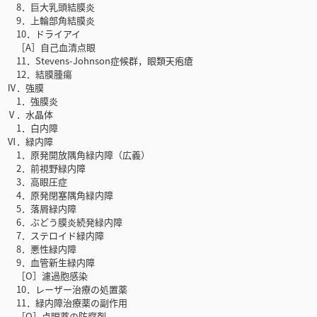
8．巨大乳頭結膜炎
9．上輪部角結膜炎
10．ドライアイ
［A］自己血清点眼
11．Stevens-Johnson症候群，眼類天疱瘡
12．結膜腫瘍
Ⅳ．強膜
1．強膜炎
Ⅴ．水晶体
1．白内障
Ⅵ．緑内障
1．原発開放隅角緑内障（広義）
2．前視野緑内障
3．高眼圧症
4．原発閉塞隅角緑内障
5．落屑緑内障
6．ぶどう膜炎続発緑内障
7．ステロイド緑内障
8．悪性緑内障
9．血管新生緑内障
［O］濾過胞感染
10．レーザー治療の処置薬
11．緑内障治療薬の副作用
［O］点眼薬の防腐剤