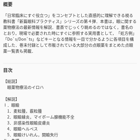
概要
「日常臨床にすぐ役立つ」をコンセプトとした直感的に理解できる視る
教科書「新篇眼科プラクティス」シリーズの第４弾．本書は，眼に関する
薬物療法の最新情報を解説．書斎でじっくり眺めるのではなく，書名の
とおり，現場で必要された時にすぐに参照する実用書として，「処方例」
「Do`s/Don`ts」などキーとなる情報を一目で分かるように各項目を構
成した．巻末付録として市販されている大部分の点眼薬をまとめた点眼
薬一覧表も掲載．
目次
【総説】
眼薬物療法のイロハ
【解説】
Ⅰ．眼瞼
1．麦粒腫，霰粒腫
2．眼瞼縁炎，マイボーム腺機能不全
3．非感染性眼瞼皮膚炎
4．眼瞼ヘルペス
5．眼瞼けいれん，開瞼失行