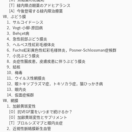
［T］緑内障点眼薬のアドヒアランス
［A］今後登場する緑内障治療薬
Ⅶ．ぶどう膜
1．サルコイドーシス
2．Vogt-小柳-原田病
3．Behçet病
4．急性前部ぶどう膜炎
5．ヘルペス性虹彩毛様体炎
6．Fuchs虹彩異色性虹彩毛様体炎，Posner-Schlossman症候群
7．小児ぶどう膜炎
8．炎症性腸疾患，皮膚疾患に伴うぶどう膜炎
9．結核
10．梅毒
11．ウイルス性網膜炎
12．眼トキソプラズマ症，トキソカラ症，猫ひっかき病
13．眼内炎
14．仮面症候群
Ⅷ．網膜
1．加齢黄斑変性
［O］抗VEGF薬をいつまで続けるか？
［O］加齢黄斑変性とサプリメント
［T］ブロルシズマブと眼内炎症
2．近視性脈絡膜新生血管