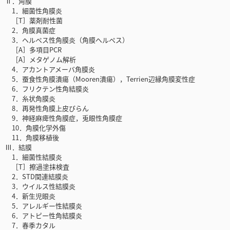
Ⅱ．角膜
1．細菌性角膜炎
［T］薬剤耐性菌
2．角膜真菌症
3．ヘルペス性角膜炎（角膜ヘルペス）
［A］多項目PCR
［A］メタゲノム解析
4．アカントアメーバ角膜炎
5．蚕食性角膜潰瘍（Mooren潰瘍），Terrien辺縁角膜変性症
6．フリクテン性角結膜炎
7．糸状角膜炎
8．再発性角膜上皮びらん
9．神経麻痺性角膜症，兎眼性角膜症
10．角膜化学外傷
11．角膜移植後
Ⅲ．結膜
1．細菌性結膜炎
［T］擦過塗抹検査
2．STD関連結膜炎
3．ウイルス性結膜炎
4．新生児眼炎
5．アレルギー性結膜炎
6．アトピー性角結膜炎
7．春季カタル