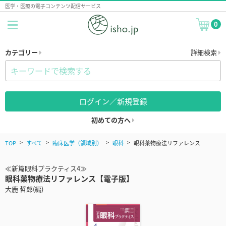
医学・医療の電子コンテンツ配信サービス
0
カテゴリー
詳細検索
ログイン／新規登録
初めての方へ
TOP
すべて
臨床医学（領域別）
眼科
眼科薬物療法リファレンス
≪新篇眼科プラクティス4≫
眼科薬物療法リファレンス【電子版】
大鹿 哲郎(編)