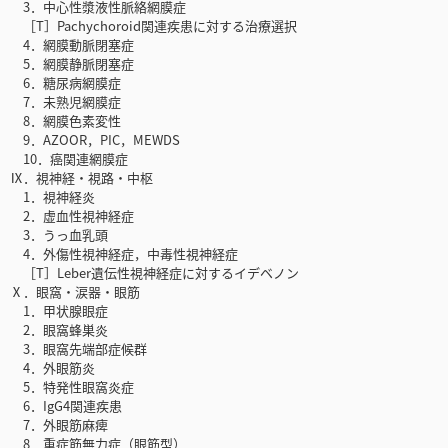
3．中心性漿液性脈絡網膜症
［T］Pachychoroid関連疾患に対する治療選択
4．網膜動脈閉塞症
5．網膜静脈閉塞症
6．糖尿病網膜症
7．未熟児網膜症
8．網膜色素変性
9．AZOOR，PIC，MEWDS
10．癌関連網膜症
Ⅸ．視神経・視路・中枢
1．視神経炎
2．虚血性視神経症
3．うっ血乳頭
4．外傷性視神経症，中毒性視神経症
［T］Leber遺伝性視神経症に対するイデベノン
Ⅹ．眼窩・涙器・眼筋
1．甲状腺眼症
2．眼窩蜂巣炎
3．眼窩先端部症候群
4．外眼筋炎
5．特発性眼窩炎症
6．IgG4関連疾患
7．外眼筋麻痺
8．重症筋無力症（眼筋型）