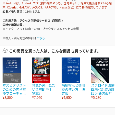
※Androidは、Android２世代前の端末のうち、国内キャリア経由で販売されている端
末（Xperia、GALAXY、AQUOS、ARROWS、Nexusなど）にて動作確認しています
必要メモリ容量
136 MB以上
ご利用方法
アクセス型配信サービス（買切型）
同時使用端末数
1
※インターネット経由でのWEBブラウザによるアクセス参照
※導入・利用方法の詳細は
こちら
この商品を買った人は、こんな商品も買っています。
ホスピタリスト
救急外来 ただ
病棟指示と頻用
ステロイド治療
のための内科診
いま診断中！
薬の使い方 決
戦略＜新装改訂
療フローチャ...
第2版
定版
版＞ 新装改訂
¥8,800
¥7,040
¥4,950
¥5,280