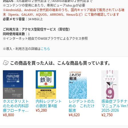
対応OS
iOS最新の２世代前まで / Android最新の２世代前まで
※コンテンツの使用にあたり、専用ビューアisho.jpが必要
※Androidは、Android２世代前の端末のうち、国内キャリア経由で販売されている端
末（Xperia、GALAXY、AQUOS、ARROWS、Nexusなど）にて動作確認しています
必要メモリ容量
34 MB以上
ご利用方法
アクセス型配信サービス（買切型）
同時使用端末数
1
※インターネット経由でのWEBブラウザによるアクセス参照
※導入・利用方法の詳細は
こちら
この商品を買った人は、こんな商品も買っています。
ホスピタリスト
内科レジデント
レジデントのた
感染症プラチナ
のための内科診
の鉄則 第4版
めの これだけ
マニュアル Ver.
療フローチャ...
¥5,280
輸液
2025-2026
¥8,800
¥4,620
¥2,750