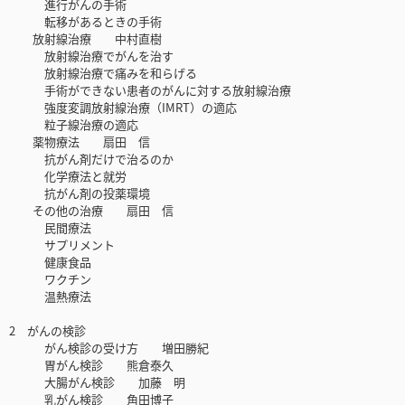
進行がんの手術
転移があるときの手術
放射線治療 中村直樹
放射線治療でがんを治す
放射線治療で痛みを和らげる
手術ができない患者のがんに対する放射線治療
強度変調放射線治療（IMRT）の適応
粒子線治療の適応
薬物療法 扇田 信
抗がん剤だけで治るのか
化学療法と就労
抗がん剤の投薬環境
その他の治療 扇田 信
民間療法
サプリメント
健康食品
ワクチン
温熱療法
2 がんの検診
がん検診の受け方 増田勝紀
胃がん検診 熊倉泰久
大腸がん検診 加藤 明
乳がん検診 角田博子