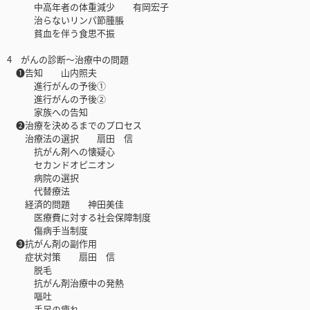
中高年者の体重減少 有岡宏子
治らないリンパ節腫脹
貧血を伴う食思不振
4 がんの診断〜治療中の問題
❶告知 山内照夫
進行がんの予後①
進行がんの予後②
家族への告知
❷治療を決めるまでのプロセス
治療法の選択 扇田 信
抗がん剤への懐疑心
セカンドオピニオン
病院の選択
代替療法
経済的問題 神田美佳
医療費に対する社会保障制度
傷病手当制度
❸抗がん剤の副作用
症状対策 扇田 信
脱毛
抗がん剤治療中の発熱
嘔吐
手足の痺れ