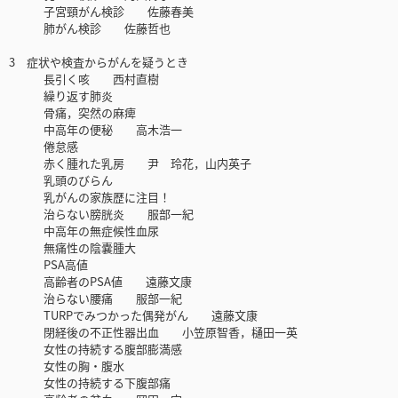
子宮頸がん検診 佐藤春美
肺がん検診 佐藤哲也
3 症状や検査からがんを疑うとき
長引く咳 西村直樹
繰り返す肺炎
骨痛，突然の麻痺
中高年の便秘 高木浩一
倦怠感
赤く腫れた乳房 尹 玲花，山内英子
乳頭のびらん
乳がんの家族歴に注目！
治らない膀胱炎 服部一紀
中高年の無症候性血尿
無痛性の陰嚢腫大
PSA高値
高齢者のPSA値 遠藤文康
治らない腰痛 服部一紀
TURPでみつかった偶発がん 遠藤文康
閉経後の不正性器出血 小笠原智香，樋田一英
女性の持続する腹部膨満感
女性の胸・腹水
女性の持続する下腹部痛