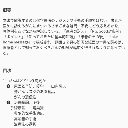
概要
本書で解説するのは化学療法のレジメンや手術の手順ではない。患者が
医師に訴えるがんにまつわるさまざまな疑問・不安にどう応えるかを，
具体例をあげながら解説している。「患者の訴え」「NG/Good対応例」
「ポイント」「知っておきたい基本的知識」「患者のその後」「take-
home message」で構成され，見開き２頁の簡潔な紙面の本書を読めば，
医療者として知っておくべきがんの知識が幅広く得られるようになってい
る。
目次
1 がんはどういう病気か
❶ 原因と予防，疫学 山内照夫
発がんリスクのある食品
がんの遺伝性
❷ 治療総論，予後
手術療法 鳶巣賢一
典型的な手術適応
高齢者の手術
治療法の選択