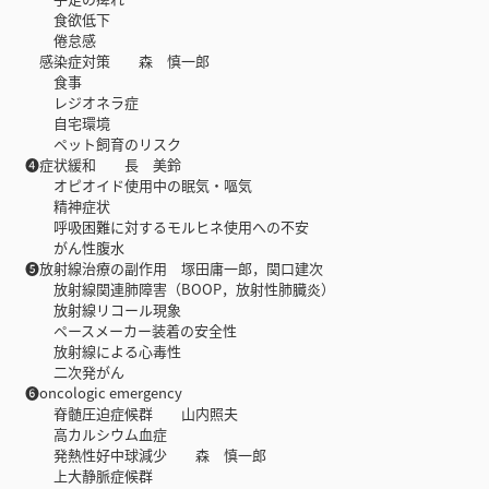
食欲低下
倦怠感
感染症対策 森 慎一郎
食事
レジオネラ症
自宅環境
ペット飼育のリスク
❹症状緩和 長 美鈴
オピオイド使用中の眠気・嘔気
精神症状
呼吸困難に対するモルヒネ使用への不安
がん性腹水
❺放射線治療の副作用 塚田庸一郎，関口建次
放射線関連肺障害（BOOP，放射性肺臓炎）
放射線リコール現象
ペースメーカー装着の安全性
放射線による心毒性
二次発がん
❻oncologic emergency
脊髄圧迫症候群 山内照夫
高カルシウム血症
発熱性好中球減少 森 慎一郎
上大静脈症候群