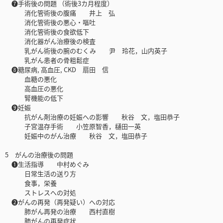
❼手術後の問題 （術後3カ月程度）
消化管術後の腹痛 井上 弘
消化管術後の悪心・嘔吐
消化管術後の食欲低下
消化器がん治療後の検査
乳がん術後の腕のむくみ 尹 玲花，山内英子
乳がん患者の骨粗鬆症
❽糖尿病, 高血圧, CKD 扇田 信
血糖の悪化
高血圧の悪化
腎機能の低下
❾妊娠
抗がん剤治療の妊娠への影響 秋谷 文，塩田恭子
子宮温存手術 小笠原智香，樋田一英
妊娠中のがん治療 秋谷 文，塩田恭子
5 がんの治療後の問題
❶生活指導 中村めぐみ
日常生活の送り方
食事，栄養
ストレスへの対処
❷がんの再発（再発疑い）への対応
肺がん再発の治療 西村直樹
肺がんの再発症状