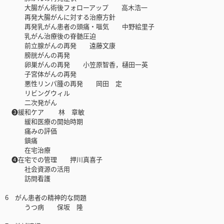
大腸がん術後フォローアップ 高木浩一
再発大腸がんに対する治療方針
再発乳がん患者の頭痛・嘔気 中野絵里子
乳がん治療後の脊髄圧迫
前立腺がんの再発 遠藤文康
膀胱がんの再発
卵巣がんの再発 小笠原智香，樋田一英
子宮体がんの再発
悪性リンパ腫の再発 岡田 定
リビングウィル
二次発がん
❸緩和ケア 林 章敏
緩和医療の開始時期
痛みの評価
鎮痛
在宅治療
❹在宅での管理 押川真喜子
社会資源の活用
訪問看護
6 がん患者の精神的な問題
うつ病 保坂 隆