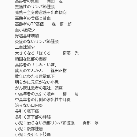
高齢者の貧血 岡田 定
無痛性のリンパ節腫脹
発熱＋全身倦怠感＋出血傾向
高齢者の骨痛と貧血
高齢者のTP高値 森 慎一郎
血小板減少
好塩基球増加
炎症のないリンパ節腫脹
二血球減少
大きくなる「ほくろ」 衛藤 光
頑固な陰部の湿疹
高齢者の「しみ・いぼ」
成人のてんかん 篠田正樹
数年にわたる意欲低下
明らかに元気がない小児
がん既往患者の嘔吐，頭痛
中高年者の長引く嗄声 柳 清
中高年者の片側の滲出性中耳炎
治らない口内炎
長引く嚥下痛
長引く耳下部の腫脹
小児：治らない頸部リンパ節腫脹 真部 淳
小児：腹部腫瘤
小児：長引く下肢痛