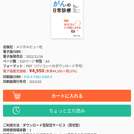
出版社
メジカルビュー社
電子版ISBN
電子版発売日
2022/11/14
ページ数
332ページ
判型
A5
フォーマット
PDF（パソコンへのダウンロード不可）
¥4,950
電子版販売価格：
(本体¥4,500＋税10％)
印刷版ISBN
978-4-7583-0369-9
印刷版発行年月
2013/10
カートに入れる
ちょっと立ち読み
ご利用方法
ダウンロード型配信サービス（買切型）
同時使用端末数
3