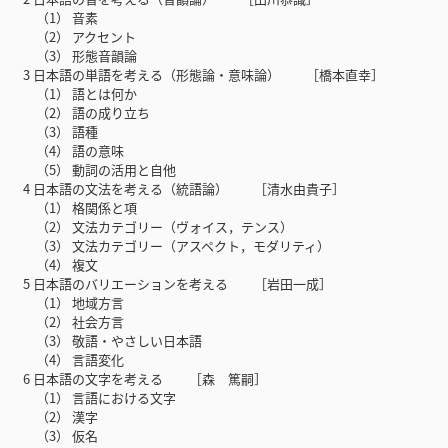
（1） 音素
（2） アクセント
（3） 形態音韻論
3 日本語の単語を考える（形態論・意味論） ［橋本直幸］
（1） 語とは何か
（2） 語の成り立ち
（3） 語種
（4） 語の意味
（5） 動詞の活用と自他
4 日本語の文法を考える（統語論） ［清水由貴子］
（1） 格関係と項
（2） 文法カテゴリー（ヴォイス，テンス）
（3） 文法カテゴリー（アスペクト，モダリティ）
（4） 複文
5 日本語のバリエーションを考える ［岩田一成］
（1） 地域方言
（2） 社会方言
（3） 敬語・やさしい日本語
（4） 言語変化
6 日本語の文字を考える ［森 篤嗣］
（1） 言語における文字
（2） 漢字
（3） 仮名