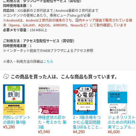
ご利用方法
ダウンロード型配信サービス（買切型）
同時使用端末数
3
対応OS
iOS最新の２世代前まで / Android最新の２世代前まで
※コンテンツの使用にあたり、専用ビューアisho.jpが必要
※Androidは、Android２世代前の端末のうち、国内キャリア経由で販売されている端
末（Xperia、GALAXY、AQUOS、ARROWS、Nexusなど）にて動作確認しています
必要メモリ容量
156 MB以上
ご利用方法
アクセス型配信サービス（買切型）
同時使用端末数
1
※インターネット経由でのWEBブラウザによるアクセス参照
※導入・利用方法の詳細は
こちら
この商品を買った人は、こんな商品も買っています。
内科レジデント
神経症状の診か
2・3級合格をつ
ジェネラリスト
の鉄則 第4版
た・考えかた 第
かむ心電図問題
のための内科外
¥5,280
3版
集160＆とこと...
来マニュアル...
¥5,940
¥4,290
¥6,600