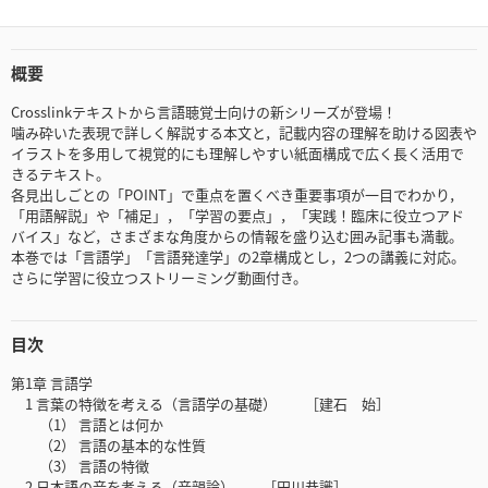
概要
Crosslinkテキストから言語聴覚士向けの新シリーズが登場！
噛み砕いた表現で詳しく解説する本文と，記載内容の理解を助ける図表や
イラストを多用して視覚的にも理解しやすい紙面構成で広く長く活用で
きるテキスト。
各見出しごとの「POINT」で重点を置くべき重要事項が一目でわかり，
「用語解説」や「補足」，「学習の要点」，「実践！臨床に役立つアド
バイス」など，さまざまな角度からの情報を盛り込む囲み記事も満載。
本巻では「言語学」「言語発達学」の2章構成とし，2つの講義に対応。
さらに学習に役立つストリーミング動画付き。
目次
第1章 言語学
1 言葉の特徴を考える（言語学の基礎） ［建石 始］
（1） 言語とは何か
（2） 言語の基本的な性質
（3） 言語の特徴
2 日本語の音を考える（音韻論） ［田川恭識］