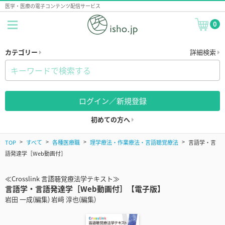
医学・医療の電子コンテンツ配信サービス
0
カテゴリー
詳細検索
ログイン／新規登録
初めての方へ
TOP
すべて
各種医療職
理学療法・作業療法・言語聴覚療法
言語学・言
語発達学［Web動画付］
≪Crosslink 言語聴覚療法学テキスト≫
言語学・言語発達学［Web動画付］【電子版】
岩田 一成(編集) 岩﨑 淳也(編集)