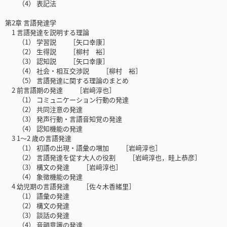
（4） 表記法
第2章 言語発達学
1 言語発達を説明する理論
（1） 学習説 ［矢口幸康］
（2） 生得説 ［柳村 裕］
（3） 認知説 ［矢口幸康］
（4） 社会・相互交渉説 ［柳村 裕］
（5） 言語発達に関する理論のまとめ
2 前言語期の発達 ［岩﨑淳也］
（1） コミュニケーション行動の発達
（2） 共同注意の発達
（3） 発声行動・言語音知覚の発達
（4） 認知機能の発達
3 1～2 歳の言語発達
（1） 初語の出現・語彙の増加 ［岩﨑淳也］
（2） 言語発達を促す大人の役割 ［岩﨑淳也，畦上恭彦］
（3） 構文の発達 ［岩﨑淳也］
（4） 象徴機能の発達
4 幼児期の言語発達 ［佐々木香緒里］
（1） 語彙の発達
（2） 構文の発達
（3） 談話の発達
（4） 音韻意識の発達