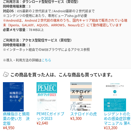
ご利用方法
ダウンロード型配信サービス（買切型）
同時使用端末数
3
対応OS
iOS最新の２世代前まで / Android最新の２世代前まで
※コンテンツの使用にあたり、専用ビューアisho.jpが必要
※Androidは、Android２世代前の端末のうち、国内キャリア経由で販売されている端
末（Xperia、GALAXY、AQUOS、ARROWS、Nexusなど）にて動作確認しています
必要メモリ容量
78 MB以上
ご利用方法
アクセス型配信サービス（買切型）
同時使用端末数
1
※インターネット経由でのWEBブラウザによるアクセス参照
※導入・利用方法の詳細は
こちら
この商品を買った人は、こんな商品も買っています。
病棟指示と頻用
PEMECガイドブ
ステロイドの虎
レジデントのた
薬の使い方 決
ック2023
¥3,300
めの感染症診療
定版
¥2,640
マニュアル 第4..
¥4,950
¥13,200