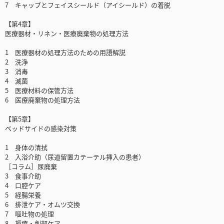
7 キャップとフェイスシールド（アイシールド）の着脱
【第4章】
医療器材・リネン・医療廃棄物の処理方法
1 医療器材の処理方法のための用語解説
2 洗浄
3 消毒
4 滅菌
5 医療材料の保管方法
6 医療廃棄物の処理方法
【第5章】
ベッドサイドの感染対策
1 身体の清拭
2 入浴介助（尿道留置カテーテル挿入の患者）
［コラム］尿廃棄
3 食事介助
4 口腔ケア
5 経腸栄養
6 排泄ケア・オムツ交換
7 嘔吐物の処理
8 褥瘡・創部ケア