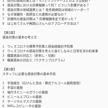
3 院内の感染対策とは？ ICTとリンクナースどのような役割？
4 感染対策における診療報酬って何？ どういう影響がある？
5 感染対策の地域連携とは？ 急性期病院は地域のリーダー？
6 なぜ保健所・医師会との連携が必要なの？
7 診療所の感染対策は？ 診療報酬改定で変わった？
8 はじめてさんや無関心さんへのアプローチ方法は？
【第2章】
感染対策の基本の考え方
1 ウィズコロナの標準予防策と感染経路別予防策
2 ウィズコロナの感染対策を考えた身だしなみと日常生活の約束事
3 職業感染の対応①（針刺し・切創）
4 職業感染の対応②（ワクチンプログラム）
【第3章】
スタッフに必要な感染対策の基本手技
1 手指衛生（石けんと流水・擦式アルコール製剤使用）
2 手袋の着脱
3 袖付きビニールガウンの着脱
4 ビニールエプロンの着脱
5 サージカルマスクの着脱
6 N95レスピレータの着脱