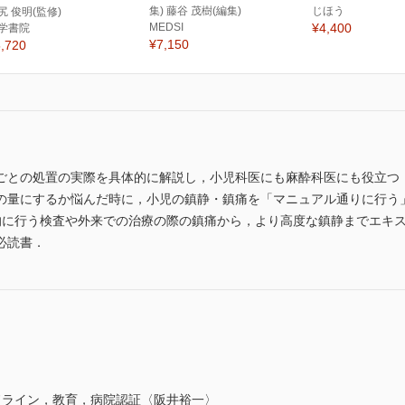
集) 藤谷 茂樹(編集)
じほう
尻 俊明(監修)
MEDSI
¥4,400
学書院
¥7,150
,720
ごとの処置の実際を具体的に解説し，小児科医にも麻酔科医にも役立つ
の量にするか悩んだ時に，小児の鎮静・鎮痛を「マニュアル通りに行う
的に行う検査や外来での治療の際の鎮痛から，より高度な鎮静までエキ
必読書．
ドライン，教育，病院認証〈阪井裕一〉