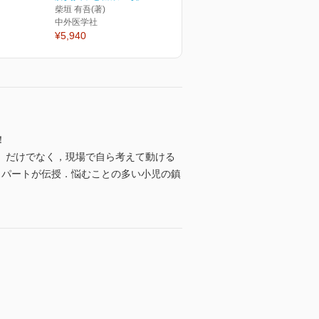
柴垣 有吾(著)
中外医学社
¥5,940
！
」だけでなく，現場で自ら考えて動ける
スパートが伝授．悩むことの多い小児の鎮