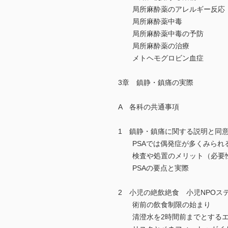
局所麻酔薬のアレルギー反応
局所麻酔薬中毒
局所麻酔薬中毒の予防
局所麻酔薬の治療
メトヘモグロビン血症
3章 鎮静・鎮痛の実際
A 各科の共通事項
1 鎮静・鎮痛に関する説明と同
PSAでは偶発症が多くみられ
検査や処置のメリット（必要性
PSAの要点と実際
2 小児の絶飲絶食 小児NPOス
術前の飲食制限の始まり
清澄水を2時間前までとするエ