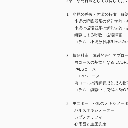
2章 小児科医として取得してお
1 小児の呼吸・循環の特徴 解
小児の呼吸器系の解剖学的・
小児の循環器系の解剖学的・
鎮静による呼吸・循環障害
コラム 小児放射線科医の矜持
2 救急対応 体系的評価アプローチ
両コースの基盤となるILCORとC
PALSコース
JPLSコース
両コースの講師養成と成人教
コラム 鎮静中，突然のSpO2
3 モニター パルスオキシメー
パルスオキシメーター
カプノグラフィ
心電図と血圧測定