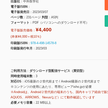
出版社
中外医学社
電子版ISBN
電子版発売日
2023/03/07
ページ数
231ページ
判型
A5判
フォーマット
PDF（パソコンへのダウンロード不可）
¥4,400
電子版販売価格：
(本体¥4,000＋税10％)
印刷版ISBN
978-4-498-14578-8
印刷版発行年月
2023/03
ご利用方法
ダウンロード型配信サービス（買切型）
同時使用端末数
3
対応OS
iOS最新の２世代前まで / Android最新の２世代前まで
※コンテンツの使用にあたり、専用ビューアisho.jpが必要
※Androidは、Android２世代前の端末のうち、国内キャリア経由で販
AQUOS、ARROWS、Nexusなど）にて動作確認しています
必要メモリ容量
22 MB以上