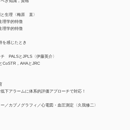
くべき知識，資格
剖と生理〈梅原 直〉
生理学的特徴
生理学的特徴
を感じたとき
 PALSとJPLS〈伊藤英介〉
oSTR，AHAとJRC
育
低下アラームに体系的評価アプローチで対応！
ター／カプノグラフィ／心電図・血圧測定〈久我修二〉