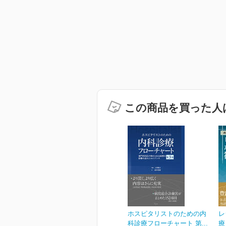
この商品を買った人
ホスピタリストのための内
レ
科診療フローチャート 第...
療