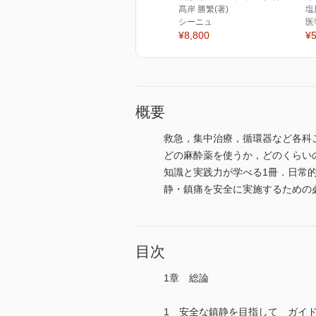
髙岸 勝繁(著)
塩
シーニュ
医
¥8,800
¥5
概要
救急，集中治療，循環器など各科
どの麻酔薬を使うか，どのくらい
知識と実践力が学べる1冊．日常
静・鎮痛を安全に実施するための
目次
1章 総論
1 安全な鎮静を目指して ガイ