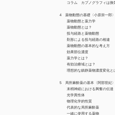
コラム カプノグラフィは換気
4 薬物動態の基礎〈小原崇一郎
薬物動態と薬力学
薬物動態とは？
投与経路と薬物動態
剤形による投与経路の相違
薬物動態の基本的な考え方
効果部位濃度
薬力学とは？
有効治療域とは？
理想的な鎮静薬物濃度変化と
5 局所麻酔薬の基本〈阿部世紀
末梢神経における興奮の伝達
光学異性体
物理化学的性質
代表的な局所麻酔薬
一緒に使用する薬物