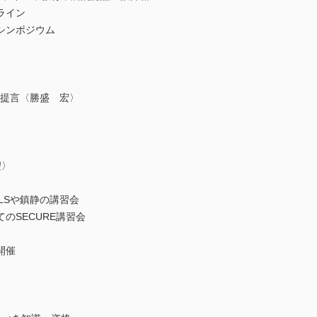
ライン
シンポジウム
同提言〈勝盛 宏〉
聖〉
Sや鎮静の講習会
SECURE講習会
開催