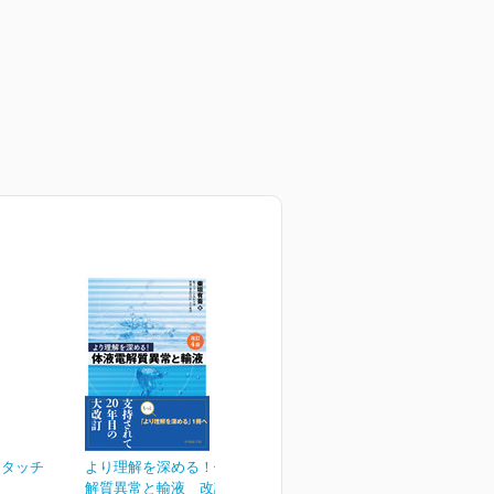
トタッチ
より理解を深める！体液電
解質異常と輸液 改訂4版