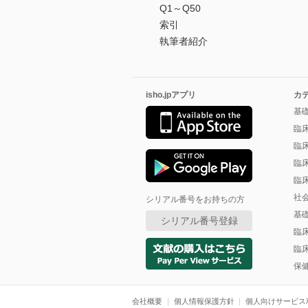
Q1～Q50
索引
執筆者紹介
isho.jpアプリ
カ
基
臨
臨
臨
臨
社
シリアル番号をお持ちの方
基
シリアル番号登録
臨
臨
保
会社概要
個人情報保護方針
個人向けサービス