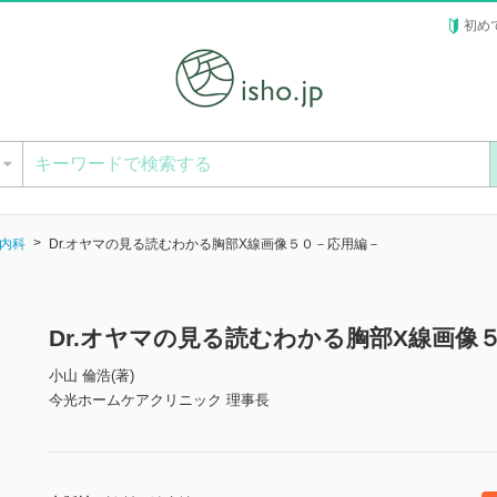
初め
ー
内科
Dr.オヤマの見る読むわかる胸部X線画像５０－応用編－
Dr.オヤマの見る読むわかる胸部X線画像
小山 倫浩(著)
今光ホームケアクリニック 理事長