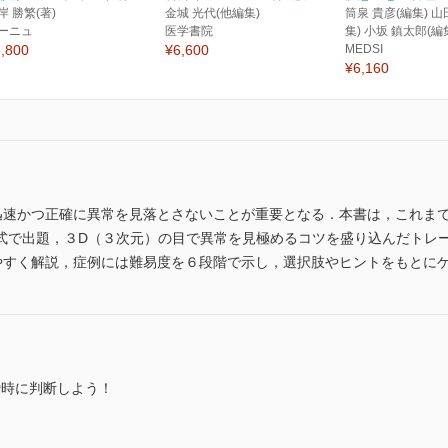
岸 勝繁(著)
金城 光代(他編集)
筒泉 貴彦(編集) 山
ーニュ
医学書院
集) 小坂 鎮太郎(編
,800
¥6,600
MEDSI
¥6,160
迅速かつ正確に異常を見落とさないことが重要となる．本書は，これまで
式で出題，３D（３次元）の目で異常を見極めるコツを盛り込んだトレ
やすく解説，症例には難易度を６段階で示し，選択肢やヒントをもとに
瞬時に判断しよう！