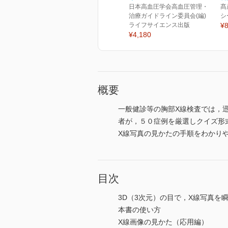
日本高血圧学会高血圧管理・
髙
治療ガイドライン委員会(編)
シ
ライフサイエンス出版
¥8
¥4,180
概要
一般健診等の胸部X線検査では，
者が，５０症例を厳選しクイズ形
X線写真の見かたの手順をわかり
目次
3D（3次元）の目で，X線写真を
本書の使い方
X線画像の見かた（応用編）