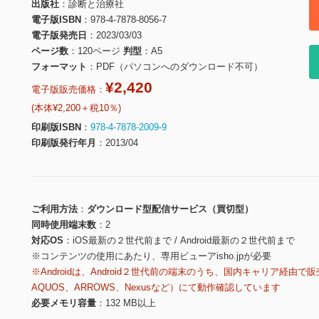
出版社
診断と治療社
電子版ISBN
978-4-7878-8056-7
電子版発売日
2023/03/03
ページ数
120ページ
判型
A5
フォーマット
PDF（パソコンへのダウンロード不可）
¥2,420
電子版販売価格：
(本体¥2,200＋税10％)
印刷版ISBN
978-4-7878-2009-9
印刷版発行年月
2013/04
ご利用方法
ダウンロード型配信サービス（買切型）
同時使用端末数
2
対応OS
iOS最新の２世代前まで / Android最新の２世代前まで
※コンテンツの使用にあたり、専用ビューアisho.jpが必要
※Androidは、Android２世代前の端末のうち、国内キャリア経由で販
AQUOS、ARROWS、Nexusなど）にて動作確認しています
必要メモリ容量
132 MB以上