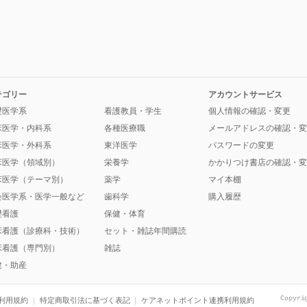
テゴリー
アカウントサービス
礎医学系
看護教員・学生
個人情報の確認・変更
床医学・内科系
各種医療職
メールアドレスの確認・変
床医学・外科系
東洋医学
パスワードの変更
床医学（領域別）
栄養学
かかりつけ書店の確認・変
床医学（テーマ別）
薬学
マイ本棚
会医学系・医学一般など
歯科学
購入履歴
礎看護
保健・体育
床看護（診療科・技術）
セット・雑誌年間購読
床看護（専門別）
雑誌
健・助産
Copyri
利用規約
特定商取引法に基づく表記
ケアネットポイント連携利用規約