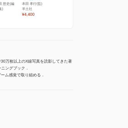
田 悠史(編
本田 孝行(監)
集)
羊土社
¥4,400
30万枚以上のX線写真を読影してきた著
ーニングブック．
ゲーム感覚で取り組める．