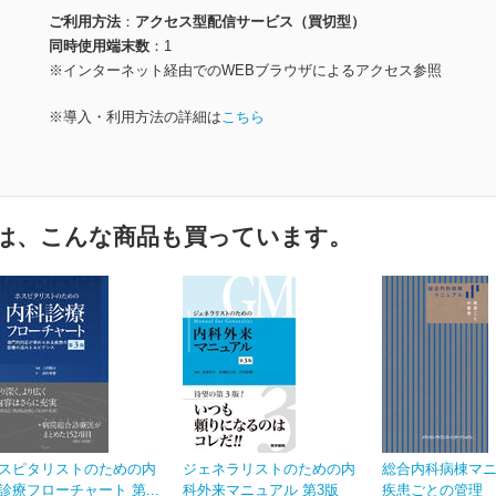
ご利用方法
アクセス型配信サービス（買切型）
同時使用端末数
1
※インターネット経由でのWEBブラウザによるアクセス参照
※導入・利用方法の詳細は
こちら
は、こんな商品も買っています。
スピタリストのための内
ジェネラリストのための内
総合内科病棟マ
診療フローチャート 第...
科外来マニュアル 第3版
疾患ごとの管理