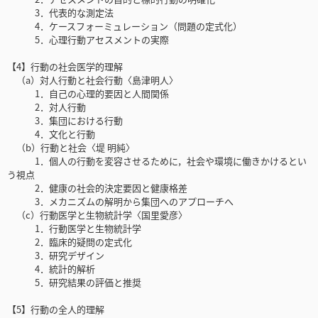
3．代表的な測定法
4．ケースフォーミュレーション（問題の定式化）
5．心理行動アセスメントの実際
【4】行動の社会医学的理解
（a）対人行動と社会行動〈島津明人〉
1．自己の心理的要因と人間関係
2．対人行動
3．集団における行動
4．文化と行動
（b）行動と社会〈堤 明純〉
1．個人の行動を変容させるために，社会や環境に働きかけるとい
う視点
2．健康の社会的決定要因と健康格差
3．メカニズムの解明から集団へのアプローチへ
（c）行動医学と生物統計学〈国里愛彦〉
1．行動医学と生物統計学
2．臨床的疑問の定式化
3．研究デザイン
4．統計的解析
5．研究結果の評価と推奨
【5】行動の全人的理解