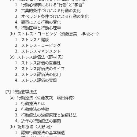
1．行動心理学における“行動”と“学習”
2．古典的条件づけによる行動の変化
3．オペラント条件づけによる行動の変化
4．観察による行動の変化
5．行動医学と行動心理学
（b）ストレス・コーピング〈齋藤恵美 神村栄一〉
1．ストレスと健康
2．ストレス・コーピング
3．ストレスマネジメント
（c）ストレス評価法〈野村 忍〉
1．ストレス評価の重要性
2．ストレス評価法のタイプ
3．ストレス評価法の応用
4．ストレス評価の実際
【2】行動変容技法
（a）行動療法〈佐藤友哉 嶋田洋徳〉
1．行動療法とは
2．行動療法の特徴
3．行動療法の治療原理と治療技法
4．近年の行動療法の展開
（b）認知療法〈大野 裕〉
1．認知行動療法の基本構造