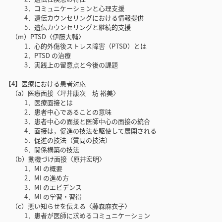
3．コミュニケーションと心理支援
4．遺伝カウンセリングにおける情報提供
5．遺伝カウンセリングと継続的支援
（m）PTSD〈伊藤大輔〉
1．心的外傷後ストレス障害（PTSD）とは
2．PTSD の治療
3．実践上の留意点と今後の課題
【4】医療における患者対応
（a）医療面接〈坪井康次 坊 裕美〉
1．医療面接とは
2．患者中心であることの意味
3．患者中心の面接と医師中心の面接の統合
4．面接は，促進の技法を駆使して展開される
5．促進の技法（質問の技法）
6．関係構築の技法
（b）動機づけ面接〈原井宏明〉
1．MI の概要
2．MI の進め方
3．MI のエビデンス
4．MI の学習・習得
（c）悪い知らせを伝える〈藤森麻衣子〉
1．患者が医師に求めるコミュニケーション