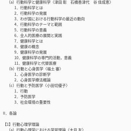
（a）行動科学と健康科学〈津田 彰 石橋香津代 谷 佳成恵〉
1．行動科学とは
2．行動科学の発展
3．わが国における行動科学の最近の動向
4．行動科学のテーマと範囲
5．行動科学の意義
6．全人的医療の展開と実践
7．健康科学とは
8．健康の概念
9．健康科学の発展
10．健康科学の専門的活動，意義
11．健康科学と代替医療
（b）行動と心身医学〈福土 審〉
1．心身医学の診断学
2．心身医学療法概論
（c）行動と予防医学〈小田切優子〉
1．行動
2．予防医学
3．社会環境の重要性
II．各論
【1】行動心理学理論
（a）行動心理学における学習理論〈大月 友〉