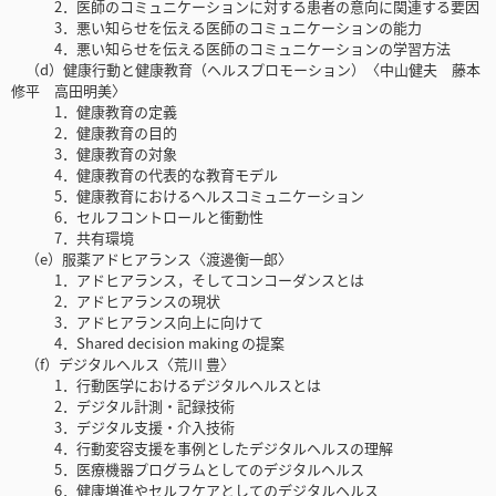
2．医師のコミュニケーションに対する患者の意向に関連する要因
3．悪い知らせを伝える医師のコミュニケーションの能力
4．悪い知らせを伝える医師のコミュニケーションの学習方法
（d）健康行動と健康教育（ヘルスプロモーション）〈中山健夫 藤本
修平 高田明美〉
1．健康教育の定義
2．健康教育の目的
3．健康教育の対象
4．健康教育の代表的な教育モデル
5．健康教育におけるヘルスコミュニケーション
6．セルフコントロールと衝動性
7．共有環境
（e）服薬アドヒアランス〈渡邊衡一郎〉
1．アドヒアランス，そしてコンコーダンスとは
2．アドヒアランスの現状
3．アドヒアランス向上に向けて
4．Shared decision making の提案
（f）デジタルヘルス〈荒川 豊〉
1．行動医学におけるデジタルヘルスとは
2．デジタル計測・記録技術
3．デジタル支援・介入技術
4．行動変容支援を事例としたデジタルヘルスの理解
5．医療機器プログラムとしてのデジタルヘルス
6．健康増進やセルフケアとしてのデジタルヘルス