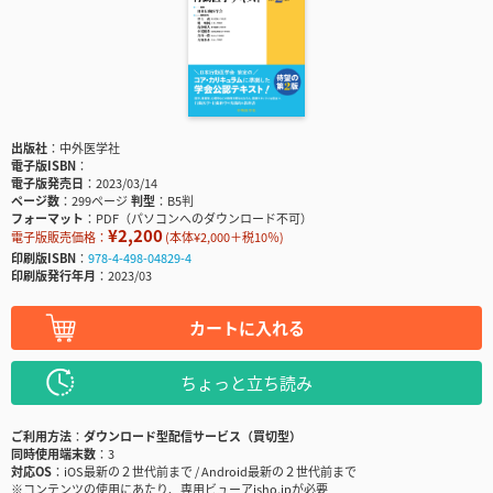
出版社
中外医学社
電子版ISBN
電子版発売日
2023/03/14
ページ数
299ページ
判型
B5判
フォーマット
PDF（パソコンへのダウンロード不可）
¥2,200
電子版販売価格：
(本体¥2,000＋税10％)
印刷版ISBN
978-4-498-04829-4
印刷版発行年月
2023/03
カートに入れる
ちょっと立ち読み
ご利用方法
ダウンロード型配信サービス（買切型）
同時使用端末数
3
対応OS
iOS最新の２世代前まで / Android最新の２世代前まで
※コンテンツの使用にあたり、専用ビューアisho.jpが必要