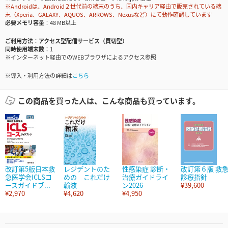
※Androidは、Android２世代前の端末のうち、国内キャリア経由で販売されている端
末（Xperia、GALAXY、AQUOS、ARROWS、Nexusなど）にて動作確認しています
必要メモリ容量
48 MB以上
ご利用方法
アクセス型配信サービス（買切型）
同時使用端末数
1
※インターネット経由でのWEBブラウザによるアクセス参照
※導入・利用方法の詳細は
こちら
この商品を買った人は、こんな商品も買っています。
改訂第5版日本救
レジデントのた
性感染症 診断・
改訂第６版 救
急医学会ICLSコ
めの これだけ
治療ガイドライ
診療指針
ースガイドブ...
輸液
ン2026
¥39,600
¥2,970
¥4,620
¥4,950