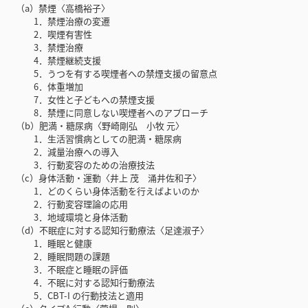
（a）禁煙〈高橋裕子〉
1．禁煙治療の変遷
2．喫煙有害性
3．禁煙治療
4．禁煙継続支援
5．うつを有する喫煙者への禁煙支援の留意点
6．体重増加
7．女性と子どもへの禁煙支援
8．禁煙に同意しない喫煙者へのアプローチ
（b）肥満・糖尿病〈野崎剛弘 小牧 元〉
1．生活習慣病としての肥満・糖尿病
2．減量治療への導入
3．行動変容のための治療技法
（c）身体活動・運動〈井上 茂 涌井佐和子〉
1．どのくらい身体活動を行えばよいのか
2．行動変容理論の応用
3．地域環境と身体活動
（d）不眠症に対する認知行動療法〈足達淑子〉
1．睡眠と健康
2．睡眠問題の課題
3．不眠症と睡眠の評価
4．不眠に対する認知行動療法
5．CBT-I の行動技法と適用