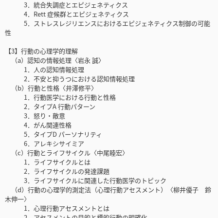
3．統合失調症とエピジェネティクス
4．Rett 症候群とエピジェネティクス
5．ストレスレジリエンスにおけるエピジェネティクス制御の可能
性
【3】行動の心理学的理解
（a）認知の情報処理〈岩永 誠〉
1．人の認知情報処理
2．不安と抑うつにおける認知情報処理
（b）行動と性格〈井澤修平〉
1．行動医学における行動と性格
2．タイプA 行動パターン
3．怒り・敵意
4．がん関連性格
5．タイプD パーソナリティ
6．アレキシサイミア
（c）行動とライフサイクル〈中尾睦宏〉
1．ライフサイクルとは
2．ライフサイクルの発達課題
3．ライフサイクルに関連した行動医学のトピック
（d）行動の心理学的測定法（心理行動アセスメント）〈柳井優子 鈴
木伸一〉
1．心理行動アセスメントとは
2．アセスメントの目的と標的行動の明確化