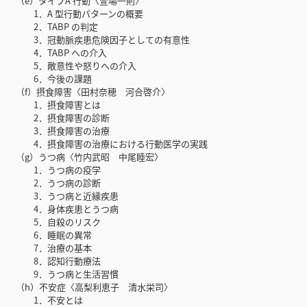
（e）タイプA 行動〈萱場一則〉
1．A 型行動パターンの概要
2．TABP の判定
3．冠動脈疾患危険因子としての有意性
4．TABP への介入
5．敵意性や怒りへの介入
6．今後の課題
（f）摂食障害〈田村奈穂 河合啓介〉
1．摂食障害とは
2．摂食障害の診断
3．摂食障害の治療
4．摂食障害の治療における行動医学の実践
（g）うつ病〈竹内武昭 中尾睦宏〉
1．うつ病の疫学
2．うつ病の診断
3．うつ病と近縁疾患
4．身体疾患とうつ病
5．自殺のリスク
6．睡眠の異常
7．治療の基本
8．認知行動療法
9．うつ病と生活習慣
（h）不安症〈高梨利恵子 清水栄司〉
1．不安とは