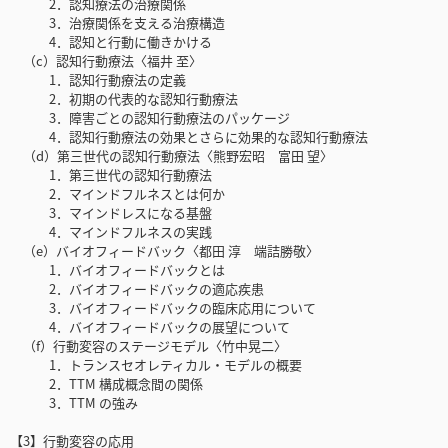
2．認知療法の治療関係
3．治療関係を支える治療構造
4．認知と行動に働きかける
（c）認知行動療法〈福井 至〉
1．認知行動療法の定義
2．初期の代表的な認知行動療法
3．障害ごとの認知行動療法のパッケージ
4．認知行動療法の効果とさらに効果的な認知行動療法
（d）第三世代の認知行動療法〈熊野宏昭 富田 望〉
1．第三世代の認知行動療法
2．マインドフルネスとは何か
3．マインドレスになる基盤
4．マインドフルネスの実践
（e）バイオフィードバック〈都田 淳 端詰勝敬〉
1．バイオフィードバックとは
2．バイオフィードバックの適応疾患
3．バイオフィードバックの臨床応用について
4．バイオフィードバックの展望について
（f）行動変容のステージモデル〈竹中晃二〉
1．トランスセオレティカル・モデルの概要
2．TTM 構成概念間の関係
3．TTM の強み
【3】行動変容の応用