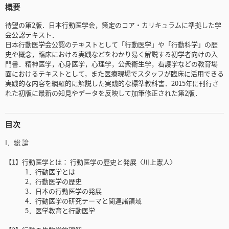
概要
待望の第2版．日本行動医学会，策定のコア・カリキュラムに準拠した学
会公認テキスト．
日本行動医学会公認のテキストとして「行動医学」や「行動科学」の歴
史や概念，臨床における実践などをわかり易く解説する初学者向けの入
門書．精神医学，心身医学，心理学，公衆衛生学，看護学などの教育場
面におけるテキストとして，また医療現場でスタッフが臨床に活用できる
実践的な内容を網羅的に解説した実践的な標準教科書．2015年に刊行さ
れた初版に最新の知見やデータを反映して加筆修正された第2版．
目次
I．総 論
【1】行動医学とは： 行動医学の歴史と発展〈川上憲人〉
1．行動医学とは
2．行動医学の歴史
3．日本の行動医学の発展
4．行動医学の研究テーマと関連諸領域
5．医学教育と行動医学