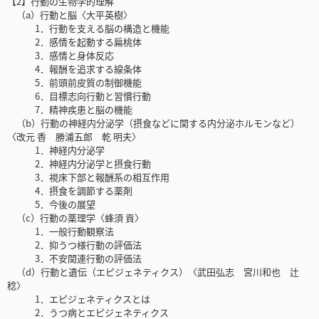
【2】行動の生物学的理解
（a）行動と脳〈大平英樹〉
1．行動を支える脳の構造と機能
2．感情を起動する扁桃体
3．感情と身体反応
4．報酬を追求する線条体
5．前頭前皮質の制御機能
6．目標志向行動と習慣行動
7．精神疾患と脳の機能
（b）行動の神経内分泌学（摂食などに関する内分泌ホルモンなど）
〈改元 香 勝浦五郎 乾 明夫〉
1．神経内分泌学
2．神経内分泌学と摂食行動
3．視床下部と報酬系の相互作用
4．摂食を調節する薬剤
5．今後の展望
（c）行動の薬理学〈蜂須 貢〉
1．一般行動観察法
2．抑うつ様行動の評価法
3．不安関連行動の評価法
（d）行動と遺伝（エピジェネティクス）〈武田弘志 宮川和也 辻
稔〉
1．エピジェネティクスとは
2．うつ病とエピジェネティクス