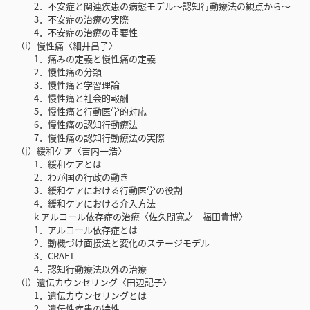
2．不安症と関連疾患の病態モデル〜認知行動療法の観点から〜
3．不安症の治療の実際
4．不安症の治療の重要性
（i）慢性痛〈細井昌子〉
1．痛みの定義と慢性痛の定義
2．慢性痛の分類
3．慢性痛と学習理論
4．慢性痛と社会的報酬
5．慢性痛と行動医学的対応
6．慢性痛の認知行動療法
7．慢性痛の認知行動療法の実際
（j）緩和ケア〈吉内一浩〉
1．緩和ケアとは
2．わが国の行政の動き
3．緩和ケアにおける行動医学の役割
4．緩和ケアにおける介入方法
k アルコール依存症の治療〈佐久間寛之 福田貴博〉
1．アルコール依存症とは
2．動機づけ面接法と変化のステージモデル
3．CRAFT
4．認知行動療法以外の治療
（l）遺伝カウンセリング〈田辺記子〉
1．遺伝カウンセリングとは
2．遺伝性疾患の特性