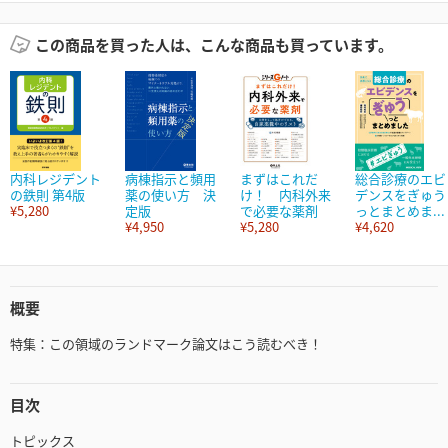
この商品を買った人は、こんな商品も買っています。
内科レジデント
病棟指示と頻用
まずはこれだ
総合診療のエビ
の鉄則 第4版
薬の使い方 決
け！ 内科外来
デンスをぎゅう
¥5,280
定版
で必要な薬剤
っとまとめま...
¥4,950
¥5,280
¥4,620
概要
特集：この領域のランドマーク論文はこう読むべき！
目次
トピックス