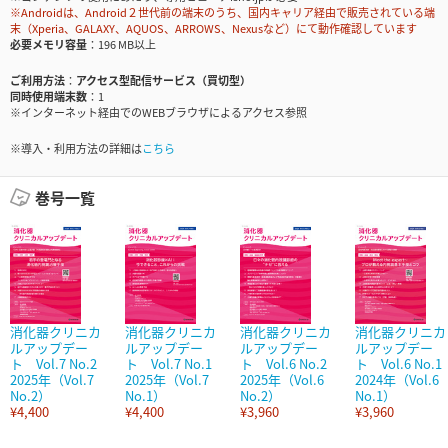
※Androidは、Android２世代前の端末のうち、国内キャリア経由で販売されている端
末（Xperia、GALAXY、AQUOS、ARROWS、Nexusなど）にて動作確認しています
必要メモリ容量
196 MB以上
ご利用方法
アクセス型配信サービス（買切型）
同時使用端末数
1
※インターネット経由でのWEBブラウザによるアクセス参照
※導入・利用方法の詳細は
こちら
巻号一覧
消化器クリニカ
消化器クリニカ
消化器クリニカ
消化器クリニカ
ルアップデー
ルアップデー
ルアップデー
ルアップデー
ト Vol.7 No.2
ト Vol.7 No.1
ト Vol.6 No.2
ト Vol.6 No.1
2025年（Vol.7
2025年（Vol.7
2025年（Vol.6
2024年（Vol.6
No.2）
No.1）
No.2）
No.1）
¥4,400
¥4,400
¥3,960
¥3,960