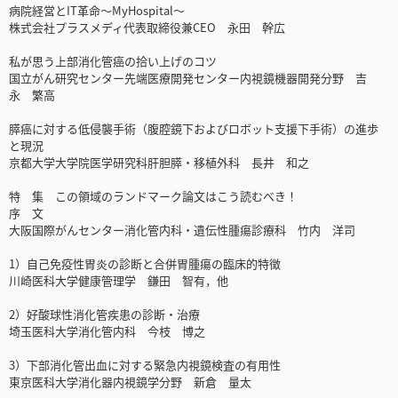
病院経営とIT革命～MyHospital～
株式会社プラスメディ代表取締役兼CEO 永田 幹広
私が思う上部消化管癌の拾い上げのコツ
国立がん研究センター先端医療開発センター内視鏡機器開発分野 吉
永 繁高
膵癌に対する低侵襲手術（腹腔鏡下およびロボット支援下手術）の進歩
と現況
京都大学大学院医学研究科肝胆膵・移植外科 長井 和之
特 集 この領域のランドマーク論文はこう読むべき！
序 文
大阪国際がんセンター消化管内科・遺伝性腫瘍診療科 竹内 洋司
1）自己免疫性胃炎の診断と合併胃腫瘍の臨床的特徴
川崎医科大学健康管理学 鎌田 智有，他
2）好酸球性消化管疾患の診断・治療
埼玉医科大学消化管内科 今枝 博之
3）下部消化管出血に対する緊急内視鏡検査の有用性
東京医科大学消化器内視鏡学分野 新倉 量太