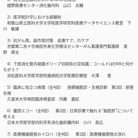
嬉野医療センター消化器内科 山口 太輔
2）医学統計学における経験則
和歌山県立医科大学大学院医学研究科医療データサイエンス教室 下
川 敏雄
3）抗がん剤，副作用対策 皮膚ケア，爪ケア
京都第二赤十字病院外来化学療法センターがん看護専門看護師 淺
野 耕太
4）下部消化管内視鏡ポリープ切除術の豆知識：コールドはEMRと何が
ちがう？
浜松医科大学医学部附属病院光学医療診療部 大澤 恵
5）臨床に役立つ病理（全4回） 胆膵細胞診・生検診断 第2回：胆管
生検
久留米大学病院臨床検査部 内藤 嘉紀
6）腹部エコー（全4回） 第2回：日常診療で触れる“脂肪肝”について
考える
日本大学医学部内科学系消化器肝臓内科 小川 眞広
7）医療機器開発のイロハ（全4回） 第2回：医療機器開発の流れ