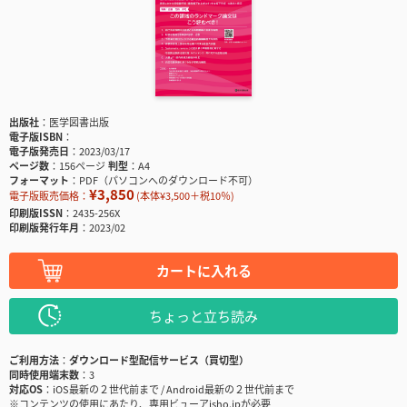
出版社
医学図書出版
電子版ISBN
電子版発売日
2023/03/17
ページ数
156ページ
判型
A4
フォーマット
PDF（パソコンへのダウンロード不可）
¥3,850
電子版販売価格：
(本体¥3,500＋税10％)
印刷版ISSN
2435-256X
印刷版発行年月
2023/02
カートに入れる
ちょっと立ち読み
ご利用方法
ダウンロード型配信サービス（買切型）
同時使用端末数
3
対応OS
iOS最新の２世代前まで / Android最新の２世代前まで
※コンテンツの使用にあたり、専用ビューアisho.jpが必要