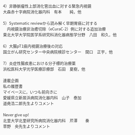
4）非静脈瘤性上部消化管出血に対する緊急内視鏡
大森赤十字病院消化器内科 有本 純，他
5）Systematic reviewから読み解く早期胃癌に対する
内視鏡治療非治癒切除（eCuraC-2）例に対する追加治療
東北大学大学院医学系研究科消化器病態学分野 八田 和久，他
6）大腸pT1癌内視鏡治療後の対応
国立がん研究センター中央病院検診センター 関口 正宇，他
7）炎症性腸疾患における分子標的治療薬
浜松医科大学光学医療診療部 石田 夏樹，他
連載企画
私の履歴書
マイペースに，いつも前向きに
愛媛県立新居浜病院消化器内科 山子 泰加
道堯浩二郎先生よりコメント
Never give up!
北里大学北里研究所病院消化器内科 芹澤 奏
草野 央先生よりコメント