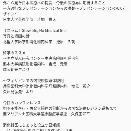
外から見た日本医療への提言─今後の医療界に期待すること─
一方通行なプレゼンテーションからの脱却～プレゼンテーションのUXデ
ザイン～
日本大学芸術学部 片桐 祥太
【コラム】Slow life, No Medical life!
写真と構図の話
北里大学医学部消化器内科学 池原 久朝
留学のススメ
～国立がん研究センター中央病院肝胆膵内科
熊本大学病院消化器内科 吉成 元宏
肱岡範先生より
～フィリピンでの内視鏡指導体験記
兵庫医科大学消化器内科学肝胆膵内科 塩見 英之
久津見弘先生より
今日のカンファレンス
切除不能進行・再発大腸癌の診断から適切な治療レジメン選択まで
聖マリアンナ医科大学臨床腫瘍学講座 久保田洋平
消化器医にちょっと役立つ豆知識
1）消化管出血時におけるRDIの活用法