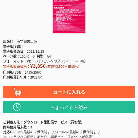
出版社
医学図書出版
電子版ISBN
電子版発売日
2021/11/15
ページ数
152ページ
判型
A4
フォーマット
PDF（パソコンへのダウンロード不可）
¥3,850
電子版販売価格：
(本体¥3,500＋税10％)
印刷版ISSN
2435-256X
印刷版発行年月
2021/04
カートに入れる
ちょっと立ち読み
ご利用方法
ダウンロード型配信サービス（買切型）
同時使用端末数
3
対応OS
iOS最新の２世代前まで / Android最新の２世代前まで
※コンテンツの使用にあたり、専用ビューアisho.jpが必要