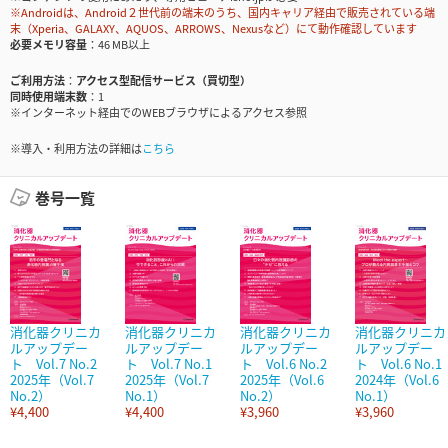
※Androidは、Android２世代前の端末のうち、国内キャリア経由で販売されている端
末（Xperia、GALAXY、AQUOS、ARROWS、Nexusなど）にて動作確認しています
必要メモリ容量
46 MB以上
ご利用方法
アクセス型配信サービス（買切型）
同時使用端末数
1
※インターネット経由でのWEBブラウザによるアクセス参照
※導入・利用方法の詳細は
こちら
巻号一覧
消化器クリニカ
消化器クリニカ
消化器クリニカ
消化器クリニカ
ルアップデー
ルアップデー
ルアップデー
ルアップデー
ト Vol.7 No.2
ト Vol.7 No.1
ト Vol.6 No.2
ト Vol.6 No.1
2025年（Vol.7
2025年（Vol.7
2025年（Vol.6
2024年（Vol.6
No.2）
No.1）
No.2）
No.1）
¥4,400
¥4,400
¥3,960
¥3,960