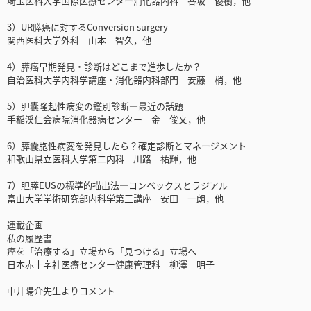
埼玉医科大学国際医療センター消化器内科 谷坂 優樹，他
3）UR膵癌に対するConversion surgery
関西医科大学外科 山本 智久，他
4）膵癌早期発見・診断はどこまで進歩したか？
自治医科大学内科学講座・消化器内科部門 安藤 梢，他
5）胆囊隆起性病変の鑑別診断―最近の話題
手稲渓仁会病院消化器病センター 金 俊文，他
6）膵囊胞性病変を発見したら？確定診断とマネージメント
和歌山県立医科大学第二内科 川路 祐輝，他
7）胆膵EUSの標準的描出法―コンベックスとラジアル
富山大学学術研究部内科学第三講座 安田 一朗，他
連載企画
私の履歴書
癌を「治療する」立場から「見つける」立場へ
日本赤十字社医療センター健康管理科 柳澤 明子
中井陽介先生よりコメント