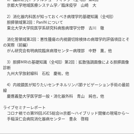
京都大学地域医療システム学／臨床疫学 山崎 大
2）消化器内科医が知っておくべき病理学的基礎知識（全4回）
胆膵領域第2回：PanIN について
東北大学大学院医学系研究科病態病理学分野 古川 徹
消化管領域第2回：悪性腫瘍の内視鏡切除検体の病理学的評価項目とそ
の実際（前編）
がん研究会有明病院臨床病理センター病理部 中野 薫，他
3）胆膵MRIの基礎知識（全4回）第2回：拡散強調画像による胆膵画像
診断
九州大学放射線科 石松 慶祐，他
4）内視鏡医が知りたいセンチネルリンパ節ナビゲーション手術の最前
線
慶應義塾大学医学部一般・消化器外科 青山 純也，他
ライブセミナーレポート
コロナ禍での第99回JGES総会in京都〜ハイブリッド開催の現場から〜
手稲渓仁会病院消化器病センター 豊永 啓翔