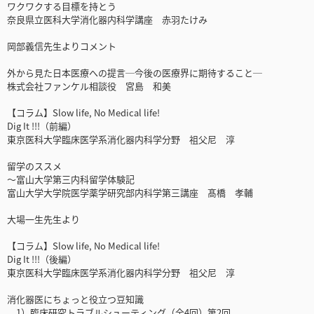
ワクワクする目標を持とう
奈良県立医科大学消化器内科学講座 赤羽たけみ
岡部義信先生よりコメント
外から見た日本医療への提言─今後の医療界に期待すること─
株式会社ファンケル相談役 宮島 和美
【コラム】Slow life, No Medical life!
Dig It !!!（前編）
東京医科大学臨床医学系消化器内科学分野 祖父尼 淳
留学のススメ
〜富山大学第三内科留学体験記
富山大学大学院医学薬学研究部内科学第三講座 髙橋 孝輔
大場一生先生より
【コラム】Slow life, No Medical life!
Dig It !!!（後編）
東京医科大学臨床医学系消化器内科学分野 祖父尼 淳
消化器医にちょっと役立つ豆知識
1）臨床研究トラブルシューティング（全4回）第2回