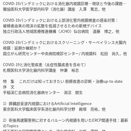
COVID-19パンデミックにおける消化器内視鏡診療―現状と今後の課題―
獨協医科大学医学部内科学（消化器）講座 入澤 篤志，他
COVID-19パンデミックにおける上部消化管内視鏡検査の感染対策：
被検者由来の飛沫の拡散を低減させるための新規デバイス
独立行政法人地域医療推進機構（JCHO）仙台病院 遠藤 博之，他
COVID-19パンデミックにおけるスクリーニング・サーベイランス大腸内
視鏡：延期か継続か？
国立がん研究センター中央病院検診センター/ 内視鏡科 松田 尚久，他
COVID-19と消化管疾患（炎症性腸疾患を含めて）
札幌医科大学消化器内科学講座 仲瀬 裕志
特 集 これだけは知っておきたい 胆膵疾患の診断・治療up-to-date
序 文
手稲渓仁会病院消化器病センター 潟沼 朗生
1）膵臓超音波内視鏡におけるArtificial Intelligence
東京医科大学臨床医学系消化器内科学分野 殿塚 亮祐，他
2）術後再建腸管例に対するバルーン内視鏡を用いたERCP関連手技：最新
のTopics