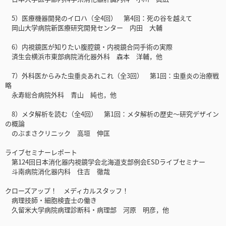
5）医療機器開発のイロハ（全4回） 第4回：死の谷を越えて
岡山大学病院新医療研究開発センター 内田 大輔
6）内視鏡医が知りたい腹腔鏡・内視鏡合同手術の実際
済生会横浜市東部病院消化器外科 森本 洋輔，他
7）外科医からみた虫垂炎あれこれ（全3回） 第1回：虫垂炎の治療戦
略
永寿総合病院外科 青山 純也，他
8）メタ解析を読む（全4回） 第1回：メタ解析の歴史〜研究デザイン
の概論
のぶまさクリニック 高垣 伸匡
ライブセミナーレポート
第124回日本消化器内視鏡学会北海道支部例会ESDライブセミナー
斗南病院消化器内科 住吉 徹哉
クローズアップ！ メディカルスタッフ！
病理技師・細胞検査士の働き
久留米大学病院病理診断科・病理部 河原 明彦，他