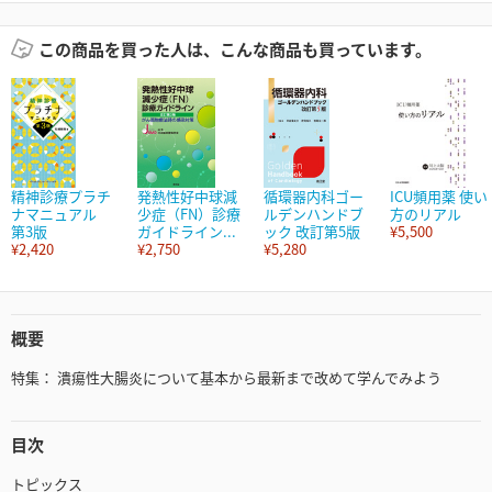
この商品を買った人は、こんな商品も買っています。
精神診療プラチ
発熱性好中球減
循環器内科ゴー
ICU頻用薬 使い
ナマニュアル
少症（FN）診療
ルデンハンドブ
方のリアル
第3版
ガイドライン...
ック 改訂第5版
¥5,500
¥2,420
¥2,750
¥5,280
概要
特集： 潰瘍性大腸炎について基本から最新まで改めて学んでみよう
目次
トピックス