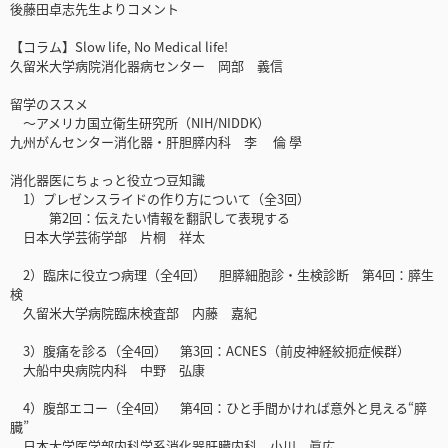
後藤田卓志先生よりコメント
【コラム】Slow life, No Medical life!
久留米大学病院消化器病センター 岡部 義信
留学のススメ
〜アメリカ国立衛生研究所（NIH/NIDDK）
九州がんセンター消化器・肝胆膵内科 李 倫 學
消化器医にちょっと役立つ豆知識
1）プレゼンスライドの作り方について（全3回）
第2回：伝えたい情報を翻訳して表現する
日本大学芸術学部 片桐 祥太
2）臨床に役立つ病理（全4回） 胆膵細胞診・生検診断 第4回：膵生
検
久留米大学病院臨床検査部 内藤 嘉紀
3）腹痛を診る（全4回） 第3回：ACNES（前皮神経絞扼症候群）
大船中央病院内科 中野 弘康
4）腹部エコー（全4回） 第4回：ひと手間かければ意外と見える“膵
臓”
日本大学医学部内科学系消化器肝臓内科 小川 眞広