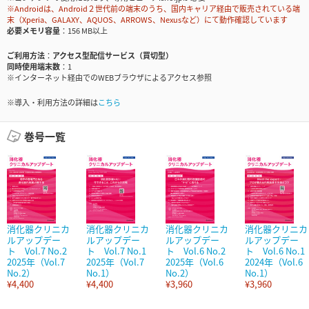
※Androidは、Android２世代前の端末のうち、国内キャリア経由で販売されている端
末（Xperia、GALAXY、AQUOS、ARROWS、Nexusなど）にて動作確認しています
必要メモリ容量
156 MB以上
ご利用方法
アクセス型配信サービス（買切型）
同時使用端末数
1
※インターネット経由でのWEBブラウザによるアクセス参照
※導入・利用方法の詳細は
こちら
巻号一覧
消化器クリニカ
消化器クリニカ
消化器クリニカ
消化器クリニカ
ルアップデー
ルアップデー
ルアップデー
ルアップデー
ト Vol.7 No.2
ト Vol.7 No.1
ト Vol.6 No.2
ト Vol.6 No.1
2025年（Vol.7
2025年（Vol.7
2025年（Vol.6
2024年（Vol.6
No.2）
No.1）
No.2）
No.1）
¥4,400
¥4,400
¥3,960
¥3,960