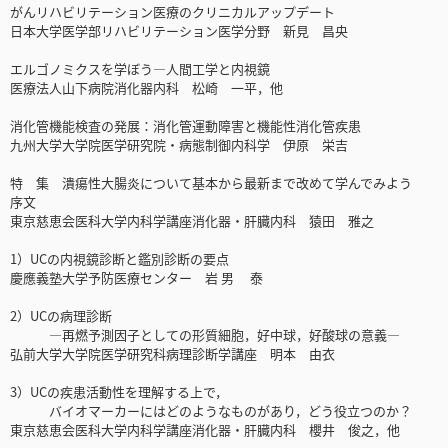
がんリハビリテーション医療のクリニカルアップデート
日本大学医学部リハビリテーション医学分野 新見 昌央
エルゴノミクスを学ぼう―人間工学と内視鏡
医療法人山下病院消化器内科 松崎 一平，他
消化管機能検査の発展：消化管運動障害と機能性消化管疾患
九州大学大学院医学研究院・病態制御内科学 伊原 栄吉
特 集 潰瘍性大腸炎について基本から最新まで改めて学んでみよう
序文
東京慈恵会医科大学内科学講座消化器・肝臓内科 猿田 雅之
1）UCの内視鏡診断と鑑別診断の要点
慶應義塾大学予防医療センター 岩 男 泰
2）UCの病理診断
―再燃予測因子としての形質細胞，好中球，好酸球の意義―
弘前大学大学院医学研究科病理診断学講座 明本 由衣
3）UCの疾患活動性を理解する上で，
バイオマーカーにはどのようなものがあり，どう役立つのか？
東京慈恵会医科大学内科学講座消化器・肝臓内科 櫻井 俊之，他