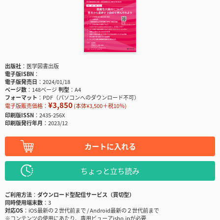
出版社
医学図書出版
電子版ISBN
電子版発売日
2024/01/18
ページ数
148ページ
判型
A4
フォーマット
PDF（パソコンへのダウンロード不可）
¥3,850
電子版販売価格：
(本体¥3,500＋税10％)
印刷版ISSN
2435-256X
印刷版発行年月
2023/12
カートに入れる
ちょっと立ち読み
ご利用方法
ダウンロード型配信サービス（買切型）
同時使用端末数
3
対応OS
iOS最新の２世代前まで / Android最新の２世代前まで
※コンテンツの使用にあたり、専用ビューアisho.jpが必要