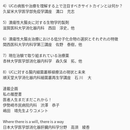
4）UCの病態や治療を理解する上で注目すべきサイトカインとは何か？
久留米大学医学部免疫学講座 溝口 充志
5）潰瘍性大腸炎に対する生物学的製剤
滋賀医科大学消化器内科 西田 淳史，他
6）潰瘍性大腸炎治療における低分子化合物の選択とそれぞれの特徴
関西医科大学内科学第三講座 佐野 泰樹，他
7）現在治験で取り組まれている治療薬
杏林大学医学部消化器内科学 森久保 拓，他
8）UCに対する腸内細菌叢移植療法の現状と未来
順天堂大学消化器内科細菌叢再生学講座 石 川 大
連載企画
私の履歴書
医者人生まだまだこれから！
伊勢崎市民病院内科 渋澤 恭子
嶋田 靖先生よりコメント
Where there is a will, there is a way
日本大学医学部消化器肝臓内科学分野 高須 綾香