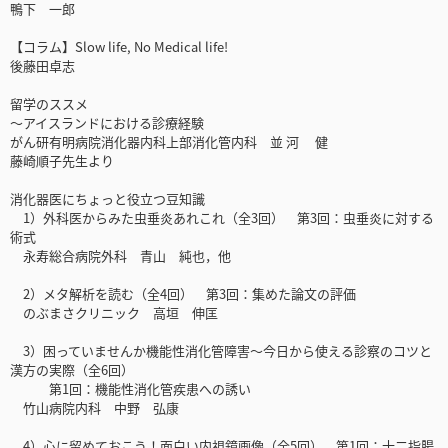
鴨下 一郎
【コラム】Slow life, No Medical life!
後藤田卓志
留学のススメ
～アイスランドにおける診療経験
がん研有明病院消化器内科上部消化管内科 並 河 健
藤崎順子先生より
消化器医にちょっと役立つ豆知識
1）外科医からみた虫垂炎あれこれ（全3回） 第3回：虫垂炎に対する
術式
永寿総合病院外科 青山 純也，他
2）メタ解析を読む（全4回） 第3回：集めた論文の評価
のぶまさクリニック 高垣 伸匡
3）困っていませんか機能性消化管障害～今日から使える診察のコツと
漢方の実際（全6回）
第1回：機能性消化管疾患への誘い
竹山病院内科 中野 弘康
4）心に留めておこう！面白い内視鏡画像（全5回） 第1回：十二指腸