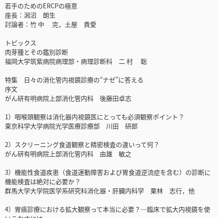
若手のためのERCPの極意
座長：潟沼 朗生
討論者：竹 中 完，土屋 貴愛
トピックス
肉芽腫とその鑑別診断
福岡大学筑紫病院病理部・病理診断科 二 村 聡
特集 日々の消化管内視鏡診療の“ナゼ”に答える
序文
がん研有明病院上部消化管内科 後藤田卓志
1）咽喉頭観察は消化器内視鏡医にとっても必須観察ポイント？
東京科学大学病院光学医療診療部 川田 研郎
2）スクリーニング食道観察と精密検査の違いって何？
がん研有明病院上部消化管内科 由雄 敏之
3）機能性食道疾患（食道運動障害および胃食道逆流症を含む）の診断に
機能検査は絶対に必要か？
群馬大学大学院医学系研究科消化器・肝臓内科学 栗林 志行，他
4）胃癌診療における拡大観察って本当に必要？─臨床で拡大内視鏡を使