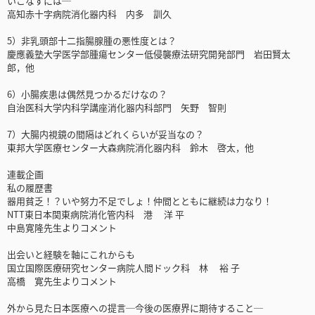
いこなすには─
高知赤十字病院消化器内科 内多 訓久
5）非乳頭部十二指腸腺腫の悪性度とは？
慶應義塾大学医学部腫瘍センター低侵襲療法研究開発部門 岩田賢太
郎，他
6）小腸疾患は偶然見つかるだけなの？
自治医科大学内科学講座消化器内科部門 矢野 智則
7）大腸内視鏡の間隔はどれくらいが妥当なの？
東邦大学医療センター大森病院消化器内科 鈴木 啓太，他
連載企画
私の履歴書
器用貧乏！？いや努力不足でしょ！仲間とともに継続は力なり！
NTT東日本関東病院消化管内科 港 洋 平
中島寛隆先生よりコメント
出会いと経験を軸にこれからも
国立国際医療研究センター病院人間ドック科 林 裕 子
高橋 寛先生よりコメント
外から見た日本医療への提言─今後の医療界に期待すること─