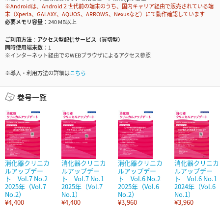
※Androidは、Android２世代前の端末のうち、国内キャリア経由で販売されている端
末（Xperia、GALAXY、AQUOS、ARROWS、Nexusなど）にて動作確認しています
必要メモリ容量
240 MB以上
ご利用方法
アクセス型配信サービス（買切型）
同時使用端末数
1
※インターネット経由でのWEBブラウザによるアクセス参照
※導入・利用方法の詳細は
こちら
巻号一覧
消化器クリニカ
消化器クリニカ
消化器クリニカ
消化器クリニカ
ルアップデー
ルアップデー
ルアップデー
ルアップデー
ト Vol.7 No.2
ト Vol.7 No.1
ト Vol.6 No.2
ト Vol.6 No.1
2025年（Vol.7
2025年（Vol.7
2025年（Vol.6
2024年（Vol.6
No.2）
No.1）
No.2）
No.1）
¥4,400
¥4,400
¥3,960
¥3,960