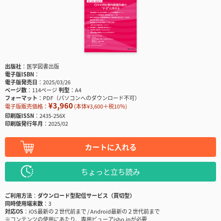
出版社
医学図書出版
電子版ISBN
電子版発売日
2025/03/26
ページ数
114ページ
判型
A4
フォーマット
PDF（パソコンへのダウンロード不可）
¥3,960
電子版販売価格：
(本体¥3,600＋税10％)
印刷版ISSN
2435-256X
印刷版発行年月
2025/02
カートに入れる
ちょっと立ち読み
ご利用方法
ダウンロード型配信サービス（買切型）
同時使用端末数
3
対応OS
iOS最新の２世代前まで / Android最新の２世代前まで
※コンテンツの使用にあたり、専用ビューアisho.jpが必要