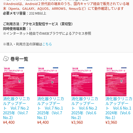
※Androidは、Android２世代前の端末のうち、国内キャリア経由で販売されている端
末（Xperia、GALAXY、AQUOS、ARROWS、Nexusなど）にて動作確認しています
必要メモリ容量
232 MB以上
ご利用方法
アクセス型配信サービス（買切型）
同時使用端末数
1
※インターネット経由でのWEBブラウザによるアクセス参照
※導入・利用方法の詳細は
こちら
巻号一覧
消化器クリニカ
消化器クリニカ
消化器クリニカ
消化器クリニカ
ルアップデー
ルアップデー
ルアップデー
ルアップデー
ト Vol.7 No.2
ト Vol.7 No.1
ト Vol.6 No.2
ト Vol.6 No.1
2025年（Vol.7
2025年（Vol.7
2025年（Vol.6
2024年（Vol.6
No.2）
No.1）
No.2）
No.1）
¥4,400
¥4,400
¥3,960
¥3,960