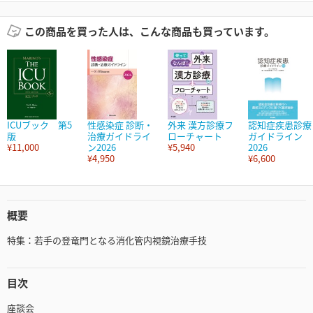
この商品を買った人は、こんな商品も買っています。
ICUブック 第5
性感染症 診断・
外来 漢方診療フ
認知症疾患診療
版
治療ガイドライ
ローチャート
ガイドライン
¥11,000
ン2026
¥5,940
2026
¥4,950
¥6,600
概要
特集：若手の登竜門となる消化管内視鏡治療手技
目次
座談会