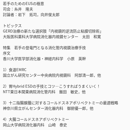
若手のためのEUSの極意
司会：糸井 隆夫
討論者：岩下 拓司，向井俊太郎
トピックス
GERD治療の新たな選択肢「内視鏡的逆流防止粘膜切除術」
大阪医科薬科大学病院消化器内視鏡センター 太田 和寛
特集 若手の登竜門となる消化管内視鏡治療手技
序文
香川大学医学部消化器・神経内科学 小原 英幹
1）食道EMRC
国立がん研究センター中央病院内視鏡科 阿部清一郎，他
2）胃Hybrid ESDの手技とコツ―こうすればうまくいく！
NTT東日本関東病院消化管内科 飯田 敏史，他
3）十二指腸腺腫に対するコールドスネアポリペクトミーの最適戦略
神奈川県立がんセンター消化器内科 御厨優一郎，他
4）大腸コールドスネアポリペクトミー
岡山大学病院消化器内科 山崎 泰史