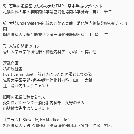
5）若手内視鏡医のための大腸EMR：基本手技のポイント
札幌医科大学医学部内科学講座消化器内科学分野 吉井 新二
6）大腸Underwater内視鏡の理論と実践─消化管内視鏡診療の新たな展
開─
関西医科大学総合医療センター消化器肝臓内科 山 階 武
7）大腸創閉鎖のコツ
香川大学医学部消化器・神経内科学 小塚 和博，他
連載企画
私の履歴書
Positive mindset─前向きに歩んだ医師としての道─
佐賀大学医学部内科学講座消化器内科 山口 太輔
辻 陽介先生よりコメント
胆膵内視鏡に魅せられて
愛知県がんセンター消化器内科部 奥野のぞみ
山雄健次先生よりコメント
【コラム】Slow life, No Medical life！
札幌医科大学医学部内科学講座消化器内科学分野 仲瀬 裕志