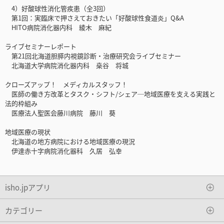
4）好酸球性消化管疾患（全3回）
第1回：実臨床で押さえておきたい「好酸球性食道炎」Q&A
HITO病院消化器内科 綾木 麻紀
ライブセミナーレポート
第21回北海道胆膵内視鏡診断・治療研究会ライブセミナー
北海道大学病院消化器内科 桒谷 将城
クローズアップ！ メディカルスタッフ！
医師の働き方改革とタスク・シフト/シェア─地域医療を支える実践と
法的枠組み
医療法人聖医会藤川病院 藤川 葵
地域医療の現状
北海道の地方病院における地域医療の現況
伊達赤十字病院消化器科 久居 弘幸
isho.jpアプリ
カテゴリー