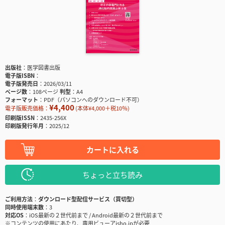
出版社
医学図書出版
電子版ISBN
電子版発売日
2026/03/11
ページ数
108ページ
判型
A4
フォーマット
PDF（パソコンへのダウンロード不可）
¥4,400
電子版販売価格：
(本体¥4,000＋税10％)
印刷版ISSN
2435-256X
印刷版発行年月
2025/12
カートに入れる
ちょっと立ち読み
ご利用方法
ダウンロード型配信サービス（買切型）
同時使用端末数
3
対応OS
iOS最新の２世代前まで / Android最新の２世代前まで
※コンテンツの使用にあたり、専用ビューアisho.jpが必要