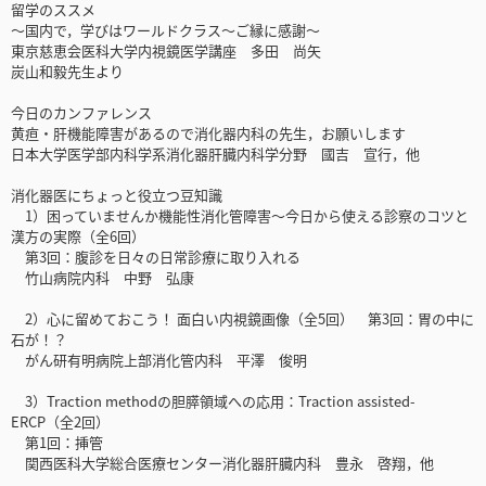
留学のススメ
～国内で，学びはワールドクラス～ご縁に感謝～
東京慈恵会医科大学内視鏡医学講座 多田 尚矢
炭山和毅先生より
今日のカンファレンス
黄疸・肝機能障害があるので消化器内科の先生，お願いします
日本大学医学部内科学系消化器肝臓内科学分野 國吉 宣行，他
消化器医にちょっと役立つ豆知識
1）困っていませんか機能性消化管障害～今日から使える診察のコツと
漢方の実際（全6回）
第3回：腹診を日々の日常診療に取り入れる
竹山病院内科 中野 弘康
2）心に留めておこう！ 面白い内視鏡画像（全5回） 第3回：胃の中に
石が！？
がん研有明病院上部消化管内科 平澤 俊明
3）Traction methodの胆膵領域への応用：Traction assisted-
ERCP（全2回）
第1回：挿管
関西医科大学総合医療センター消化器肝臓内科 豊永 啓翔，他