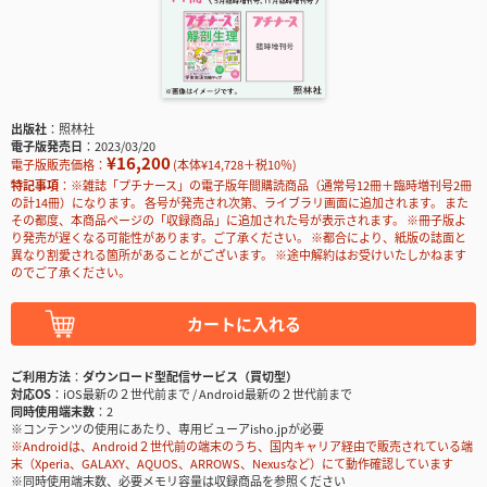
出版社
照林社
電子版発売日
2023/03/20
¥16,200
電子版販売価格：
(本体¥14,728＋税10％)
特記事項
※雑誌「プチナース」の電子版年間購読商品（通常号12冊＋臨時増刊号2冊
の計14冊）になります。 各号が発売され次第、ライブラリ画面に追加されます。 また
その都度、本商品ページの「収録商品」に追加された号が表示されます。 ※冊子版よ
り発売が遅くなる可能性があります。ご了承ください。 ※都合により、紙版の誌面と
異なり割愛される箇所があることがございます。 ※途中解約はお受けいたしかねます
のでご了承ください。
カートに入れる
ご利用方法
ダウンロード型配信サービス（買切型）
対応OS
iOS最新の２世代前まで / Android最新の２世代前まで
同時使用端末数
2
※コンテンツの使用にあたり、専用ビューアisho.jpが必要
※Androidは、Android２世代前の端末のうち、国内キャリア経由で販売されている端
末（Xperia、GALAXY、AQUOS、ARROWS、Nexusなど）にて動作確認しています
※同時使用端末数、必要メモリ容量は収録商品を参照ください