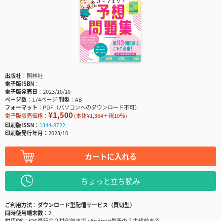
出版社
照林社
電子版ISBN
電子版発売日
2023/10/10
ページ数
174ページ
判型
AB
フォーマット
PDF（パソコンへのダウンロード不可）
¥1,500
電子版販売価格：
(本体¥1,364＋税10％)
印刷版ISSN
1344-8722
印刷版発行年月
2023/10
カートに入れる
ちょっと立ち読み
ご利用方法
ダウンロード型配信サービス（買切型）
同時使用端末数
2
対応OS
iOS最新の２世代前まで / Android最新の２世代前まで