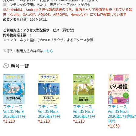
※コンテンツの使用にあたり、専用ビューアisho.jpが必要
※Androidは、Android２世代前の端末のうち、国内キャリア経由で販売されている端
末（Xperia、GALAXY、AQUOS、ARROWS、Nexusなど）にて動作確認しています
必要メモリ容量
166 MB以上
ご利用方法
アクセス型配信サービス（買切型）
同時使用端末数
1
※インターネット経由でのWEBブラウザによるアクセス参照
※導入・利用方法の詳細は
こちら
巻号一覧
プチナース
プチナース
プチナース
プチナース
Vol.35 No.9
Vol.35 No.8
Vol.35 No.7
Vol.35 No.6
2026年8月号
2026年7月号
2026年6月号
2026年5月臨時
¥1,210
¥1,210
¥1,210
刊号
¥1,650