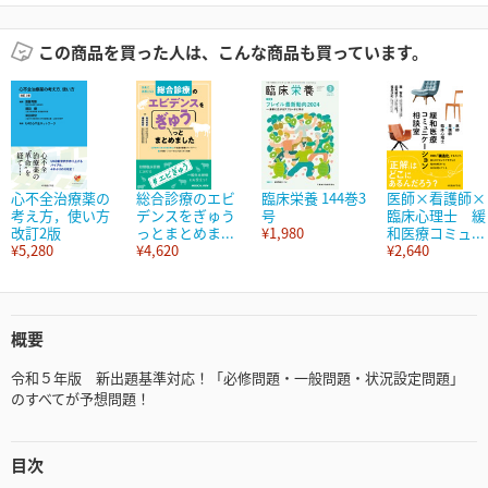
この商品を買った人は、こんな商品も買っています。
心不全治療薬の
総合診療のエビ
臨床栄養 144巻3
医師×看護師×
考え方，使い方
デンスをぎゅう
号
臨床心理士 緩
改訂2版
っとまとめま...
¥1,980
和医療コミュ...
¥5,280
¥4,620
¥2,640
概要
令和５年版 新出題基準対応！「必修問題・一般問題・状況設定問題」
のすべてが予想問題！
目次