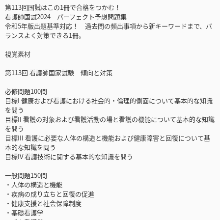
第113回国試はこの1冊で合格をつかむ！
看護師国試2024 パーフェクト予想問題集
令和5年版出題基準対応！ 過去問の頻出事項から新キーワードまで、バ
ランスよく対策できる1冊。
視覚素材
第113回 看護師国家試験 傾向と対策
必修問題100問
目標I 健康および看護における社会的・倫理的側面について基本的な知識
を問う
目標II 看護の対象および看護活動の場と看護の機能について基本的な知識
を問う
目標III 看護に必要な人体の構造と機能および健康障害と回復について基
本的な知識を問う
目標IV 看護技術に関する基本的な知識を問う
一般問題150問
・人体の構造と機能
・疾病の成り立ちと回復の促進
・健康支援と社会保障制度
・基礎看護学