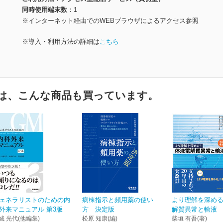
同時使用端末数
1
※インターネット経由でのWEBブラウザによるアクセス参照
※導入・利用方法の詳細は
こちら
は、こんな商品も買っています。
ェネラリストのための内
病棟指示と頻用薬の使い
より理解を深め
外来マニュアル 第3版
方 決定版
解質異常と輸液 
城 光代(他編集)
松原 知康(編)
柴垣 有吾(著)