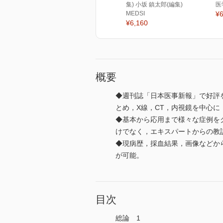
集) 小坂 鎮太郎(編集)
医
MEDSI
¥6
¥6,160
概要
◆週刊誌「日本医事新報」で好評
とめ，X線，CT，内視鏡を中心に
◆基本から応用まで様々な症例をクイ
けでなく，エキスパートからの教
◆現病歴，採血結果，画像などか
が可能。
目次
総論 1