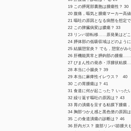
19 この膵尾部囊胞は腫瘍性？ 30
20 腹痛，嘔気と腫瘍マーカー高値
21 嘔吐の原因となる病態を想定で
22 この脾臓病変は膿瘍？ 33
23 リンパ節転移……原発巣はどこ？
24 膵体部の低吸収域はどのように
25 結腸憩室炎？ でも，憩室がみ
26 肝機能異常と膵鉤部の腫瘤……
27 びまん性の発赤・浮腫状粘膜…
28 本当に小腸炎？ 39
29 本当に麻痺性イレウス？ 40
30 この胃腫瘍は？ 41
31 食道に何が起こった？ いった
32 繰り返す嘔吐の原因は？ 43
33 胃の潰瘍を呈する粘膜下腫瘍，
34 胸部つかえ感と黒色便の原因は？
35 この食道潰瘍の診断は？ 46
36 肝内ガス？ 腹部リンパ節腫大