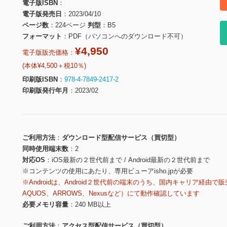
電子版ISBN
電子版発売日
2023/04/10
ページ数
224ページ
判型
B5
フォーマット
PDF（パソコンへのダウンロード不可）
¥4,950
電子版販売価格：
(本体¥4,500＋税10％)
印刷版ISBN
978-4-7849-2417-2
印刷版発行年月
2023/02
ご利用方法
ダウンロード型配信サービス（買切型）
同時使用端末数
2
対応OS
iOS最新の２世代前まで / Android最新の２世代前まで
※コンテンツの使用にあたり、専用ビューアisho.jpが必要
※Androidは、Android２世代前の端末のうち、国内キャリア経由で販
AQUOS、ARROWS、Nexusなど）にて動作確認しています
必要メモリ容量
240 MB以上
ご利用方法
アクセス型配信サービス（買切型）