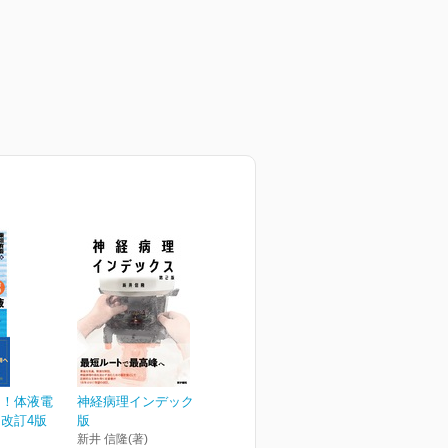
る！体液電
神経病理インデックス 第2
改訂4版
版
新井 信隆(著)