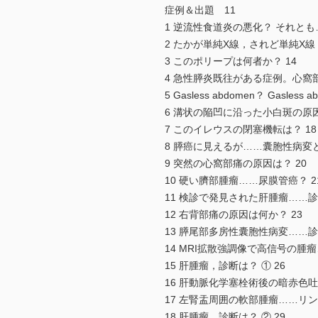
症例＆出題 11
1 逆流性食道炎の悪化？ それとも…
2 たかが単純X線，されど単純X線！
3 このポリープは何者か？ 14
4 急性膵炎既往がある症例。心窩部
5 Gasless abdomen？ Gas
6 溝状の陥凹に沿った小白斑の原因
7 このイレウスの閉塞機転は？ 18
8 膵癌に見えるが……囊胞性病変と
9 突然の心窩部痛の原因は？ 20
10 硬い臍部腫瘤……尿膜管癌？ 2
11 検診で発見された肝腫瘤……診
12 右背部痛の原因は何か？ 23
13 膵尾部多房性囊胞性病変……診
14 MRI拡散強調像で高信号の腫
15 肝腫瘤，診断は？ ① 26
16 肝動脈化学塞栓術後の暗赤色吐
17 左腎盂周囲の軟部腫瘤……リン
18 肝腫瘤，診断は？ ② 29