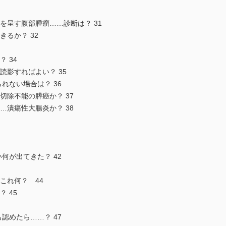
を呈す腹部腫瘤……診断は？ 31
きるか？ 32
 34
読影すればよい？ 35
られない場合は？ 36
切除不能の膵癌か？ 37
…潰瘍性大腸炎か？ 38
い何が出てきた？ 42
これ何？ 44
 45
も認めたら……？ 47