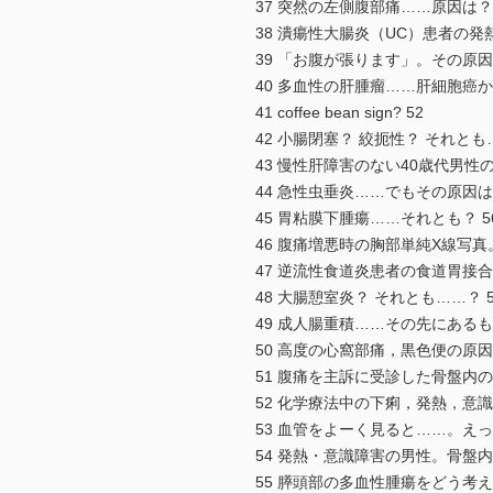
37 突然の左側腹部痛……原因は？ 
38 潰瘍性大腸炎（UC）患者の発熱
39 「お腹が張ります」。その原因
40 多血性の肝腫瘤……肝細胞癌か？
41 coffee bean sign? 52
42 小腸閉塞？ 絞扼性？ それとも…
43 慢性肝障害のない40歳代男性の
44 急性虫垂炎……でもその原因は？
45 胃粘膜下腫瘍……それとも？ 5
46 腹痛増悪時の胸部単純X線写真
47 逆流性食道炎患者の食道胃接
48 大腸憩室炎？ それとも……？ 5
49 成人腸重積……その先にあるも
50 高度の心窩部痛，黒色便の原因は
51 腹痛を主訴に受診した骨盤内
52 化学療法中の下痢，発熱，意識
53 血管をよーく見ると……。えっ？
54 発熱・意識障害の男性。骨盤内
55 膵頭部の多血性腫瘍をどう考え