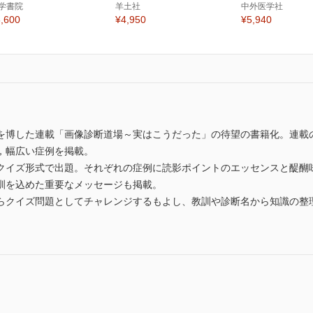
学書院
羊土社
中外医学社
,600
¥4,950
¥5,940
を博した連載「画像診断道場～実はこうだった」の待望の書籍化。連載
，幅広い症例を掲載。
ズ形式で出題。それぞれの症例に読影ポイントのエッセンスと醍醐味とclin
訓を込めた重要なメッセージも掲載。
らクイズ問題としてチャレンジするもよし、教訓や診断名から知識の整