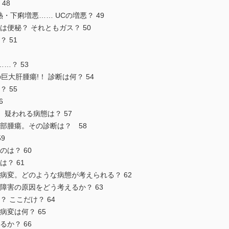
48
・下痢増悪…… UCの増悪？ 49
は便秘？ それともガス？ 50
 51
…？ 53
巨大肝腫瘍!！ 診断は何？ 54
 55
6
。疑われる病態は？ 57
合部腫瘍。その診断は？ 58
9
のは？ 60
？ 61
の病変。どのような病態が考えられる？ 62
障害の原因をどう考えるか？ 63
 ここだけ？ 64
病変は何？ 65
るか？ 66