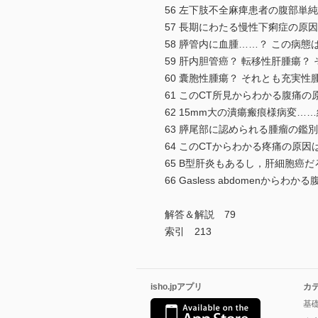
56 左下肢不全麻痺患者の腹部単純
57 長期にわたる慢性下痢症の原因は
58 膵管内に血腫……？ この病態は
59 肝内胆管癌？ 転移性肝腫瘍？ 
60 囊胞性腫瘍？ それとも充実性腫
61 このCT所見からわかる腹痛の原
62 15mm大の潰瘍瘢痕様病変……
63 膵尾部に認められる腫瘤の鑑別
64 このCTからわかる疼痛の原因は
65 B型肝炎もあるし，肝細胞癌だろ
66 Gasless abdomenからわか
解答＆解説 79
索引 213
isho.jpアプリ
カ
基