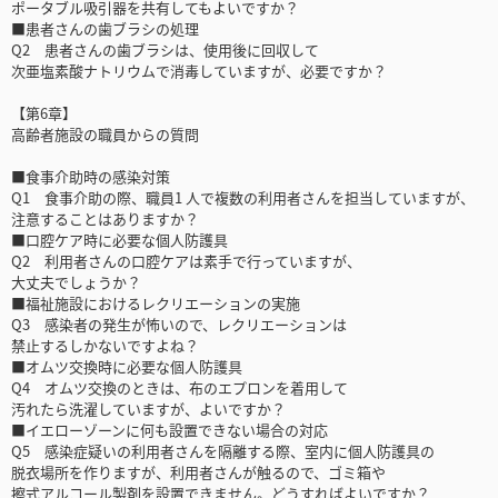
ポータブル吸引器を共有してもよいですか？
■患者さんの歯ブラシの処理
Q2 患者さんの歯ブラシは、使用後に回収して
次亜塩素酸ナトリウムで消毒していますが、必要ですか？
【第6章】
高齢者施設の職員からの質問
■食事介助時の感染対策
Q1 食事介助の際、職員1 人で複数の利用者さんを担当していますが、
注意することはありますか？
■口腔ケア時に必要な個人防護具
Q2 利用者さんの口腔ケアは素手で行っていますが、
大丈夫でしょうか？
■福祉施設におけるレクリエーションの実施
Q3 感染者の発生が怖いので、レクリエーションは
禁止するしかないですよね？
■オムツ交換時に必要な個人防護具
Q4 オムツ交換のときは、布のエプロンを着用して
汚れたら洗濯していますが、よいですか？
■イエローゾーンに何も設置できない場合の対応
Q5 感染症疑いの利用者さんを隔離する際、室内に個人防護具の
脱衣場所を作りますが、利用者さんが触るので、ゴミ箱や
擦式アルコール製剤を設置できません。どうすればよいですか？