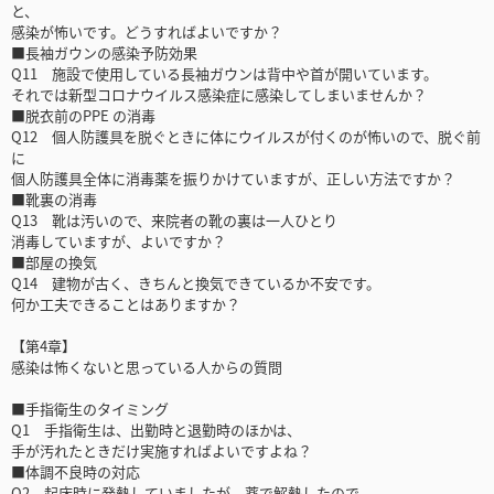
と、
感染が怖いです。どうすればよいですか？
■長袖ガウンの感染予防効果
Q11 施設で使用している長袖ガウンは背中や首が開いています。
それでは新型コロナウイルス感染症に感染してしまいませんか？
■脱衣前のPPE の消毒
Q12 個人防護具を脱ぐときに体にウイルスが付くのが怖いので、脱ぐ前
に
個人防護具全体に消毒薬を振りかけていますが、正しい方法ですか？
■靴裏の消毒
Q13 靴は汚いので、来院者の靴の裏は一人ひとり
消毒していますが、よいですか？
■部屋の換気
Q14 建物が古く、きちんと換気できているか不安です。
何か工夫できることはありますか？
【第4章】
感染は怖くないと思っている人からの質問
■手指衛生のタイミング
Q1 手指衛生は、出勤時と退勤時のほかは、
手が汚れたときだけ実施すればよいですよね？
■体調不良時の対応
Q2 起床時に発熱していましたが、薬で解熱したので