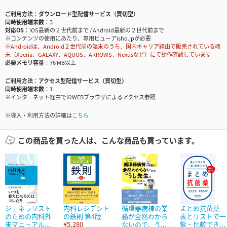
ご利用方法
ダウンロード型配信サービス（買切型）
同時使用端末数
3
対応OS
iOS最新の２世代前まで / Android最新の２世代前まで
※コンテンツの使用にあたり、専用ビューアisho.jpが必要
※Androidは、Android２世代前の端末のうち、国内キャリア経由で販売されている端
末（Xperia、GALAXY、AQUOS、ARROWS、Nexusなど）にて動作確認しています
必要メモリ容量
76 MB以上
ご利用方法
アクセス型配信サービス（買切型）
同時使用端末数
1
※インターネット経由でのWEBブラウザによるアクセス参照
※導入・利用方法の詳細は
こちら
この商品を買った人は、こんな商品も買っています。
ジェネラリスト
内科レジデント
循環器病棟の業
まとめ抗菌薬
のための内科外
の鉄則 第4版
務が全然わから
表とリストで一
来マニュアル...
¥5,280
ないので、う...
覧・比較でき...