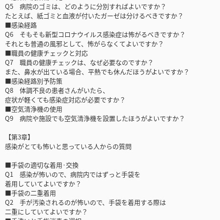
Q5 病院のゴミは、どのように分別すればよいですか？
たとえば、紙ゴミと血液が付いたガーゼは分けるべきですか？
■感染経路
Q6 そもそも新型コロナウイルス感染症は怖がるべきですか？
それとも普通の風邪として、怖がらなくてよいですか？
■職員の健康チェックと対応
Q7 職員の健康チェックは、なぜ必要なのですか？
また、鼻水が出ている場合、平熱でも休んだほうがよいですか？
■感染経路別予防策
Q8 体調不良の患者さんがいたら、
症状が軽くても感染症対応が必要ですか？
■空気清浄機の使用
Q9 病院や施設でも空気清浄機を設置したほうがよいですか？
【第3章】
感染がとても怖いと思っている人からの質問
■手袋の適切な着用·交換
Q1 感染が怖いので、病院内ではずっと手袋を
着用していてよいですか？
■手袋の二重着用
Q2 手が汚染されるのが怖いので、手袋を着用する際は
二重にしていてよいですか？