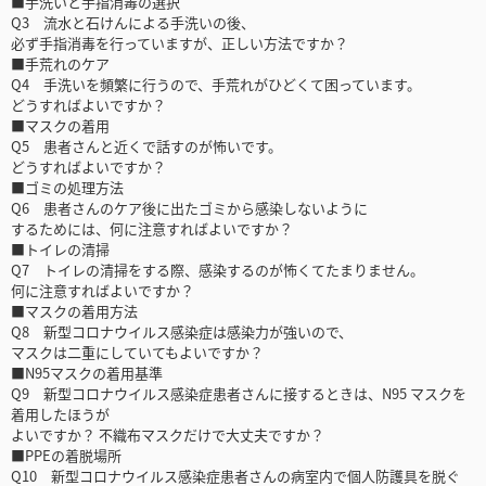
■手洗いと手指消毒の選択
Q3 流水と石けんによる手洗いの後、
必ず手指消毒を行っていますが、正しい方法ですか？
■手荒れのケア
Q4 手洗いを頻繁に行うので、手荒れがひどくて困っています。
どうすればよいですか？
■マスクの着用
Q5 患者さんと近くで話すのが怖いです。
どうすればよいですか？
■ゴミの処理方法
Q6 患者さんのケア後に出たゴミから感染しないように
するためには、何に注意すればよいですか？
■トイレの清掃
Q7 トイレの清掃をする際、感染するのが怖くてたまりません。
何に注意すればよいですか？
■マスクの着用方法
Q8 新型コロナウイルス感染症は感染力が強いので、
マスクは二重にしていてもよいですか？
■N95マスクの着用基準
Q9 新型コロナウイルス感染症患者さんに接するときは、N95 マスクを
着用したほうが
よいですか？ 不織布マスクだけで大丈夫ですか？
■PPEの着脱場所
Q10 新型コロナウイルス感染症患者さんの病室内で個人防護具を脱ぐ