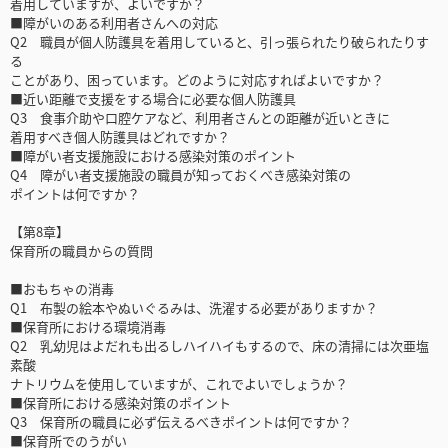
着用していますが、よいですか？
■障がいのある利用者さんへの対応
Q2 職員が個人防護具を着用していると、引っ張られたり破られたりす
る
ことがあり、困っています。どのように対応すればよいですか？
■近い距離で支援をする場合に必要な個人防護具
Q3 食事介助や口腔ケアなど、利用者さんとの距離が近いときに
着用すべき個人防護具はどれですか？
■障がい者支援施設における感染対策のポイント
Q4 障がい者支援施設の職員が知っておくべき感染対策の
ポイントは何ですか？
【第8章】
保育所の職員からの質問
■おもちゃの消毒
Q1 布製の絵本やぬいぐるみは、洗濯する必要がありますか？
■保育所における環境消毒
Q2 乳幼児はよだれも出るしハイハイもするので、床の清掃には次亜塩
素酸
ナトリウムを使用していますが、これでよいでしょうか？
■保育所における感染対策のポイント
Q3 保育所の職員に必ず伝えるべきポイントは何ですか？
■保育所でのうがい