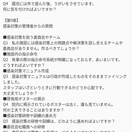
Q4 園児には外で遊んだ後、うがいをさせています。
何に気を付ければよいですか？
【第9章】
感染対策の管理者からの質問
■感染対策を担う委員会やチーム
Q1 私の施設には感染対策上の問題点や解決策を話し合えるチームや
委員会がありません。作るべきでしょうか？
■施設内の指示命令
Q2 有事の際の指示命令系統が明確になっておらず、あいまいです。
どうすればよいですか？
■感染対策マニュアル作成
Q3 感染対策マニュアルは行政が作成したものをそのままファイリング
しました。
スタッフはいざというときに行動できるかどうか心配です。
大丈夫でしょうか？
■啓発用ポスターの掲示
Q4 院内に掲示されているポスターは古く、誰も見ていません。
何か工夫できることはありますか？
■感染対策研修や訓練の進め方
Q5 感染対策の研修や訓練は、どのように進めればよいですか？
■委託会社職員への研修