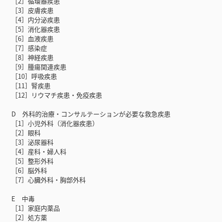
［2］循環器疾患
［3］皮膚疾患
［4］内分泌疾患
［5］消化器疾患
［6］血液疾患
［7］感染症
［8］神経疾患
［9］腫瘍関連疾患
［10］呼吸疾患
［11］腎疾患
［12］リウマチ疾患・免疫疾患
D 外科的治療・コンサルテーションが必要な救急疾患
［1］小児外科（消化器疾患）
［2］眼科
［3］泌尿器科
［4］産科・婦人科
［5］整形外科
［6］脳外科
［7］心臓外科・胸部外科
E 中毒
［1］家庭内薬品
［2］処方薬