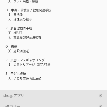
［1］グラム染色・検鏡
O 中毒・環境因子救急関連手技
［1］胃洗浄
［2］活性炭の投与
P 超音波検査手技
［1］eFAST
［2］救急腹部超音波検査
Q 搬送
［1］施設間搬送
R 災害・マスギャザリング
［1］災害トリアージ（START法）
S 子ども虐待
［1］子ども虐待防止活動
isho.jpアプリ
カテゴリー