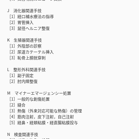
J 消化器関連手技
［1］経口補水療法の指導
［2］胃管挿入
［3］鼠径ヘルニア整復
K 生殖器関連手技
［1］外陰部の診察
［2］尿道カテーテル挿入
［3］恥骨上膀胱穿刺
L 整形外科関連手技
［1］副子固定
［2］肘内障整復
M マイナーエマージェンシー処置
［1］一般的な創傷処置
［2］縫合
［3］熱傷（外来対応可能な熱傷）の管理
［4］筋肉注射，皮下注射，自己注射
［5］経鼻・経頬粘膜・経直腸粘膜投与
N 検査関連手技