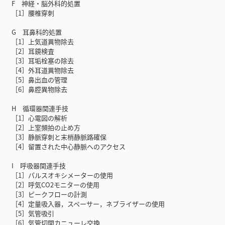
F 神経・脳外科的処置
［1］腰椎穿刺
G 耳鼻科的処置
［1］上気道異物除去
［2］耳鏡検査
［3］耳垢栓塞の除去
［4］外耳道異物除去
［5］鼻出血の管理
［6］鼻腔異物除去
H 循環器関連手技
［1］心電図の解析
［2］上室頻拍の止め方
［3］静脈穿刺と末梢静脈路確保
［4］留置された中心静脈へのアクセス
I 呼吸器関連手技
［1］パルスオキシメーターの使用
［2］呼気CO2モニターの使用
［3］ピークフローの計測
［4］定量吸入器，スペーサー，ネブライザーの使用
［5］気管吸引
［6］気管切開カニューレ交換