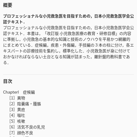
概要
プロフェッショナルな小児救急医を目指すための，日本小児救急医学会公
認テキスト．
プロフェッショナルな小児救急医を目指すための，日本小児救急医学会公
認テキスト．本書は，「改訂版 小児救急医療の教育・研修目標」の内容
に準拠し，小児救急の基本的な知識と技術のノウハウを平易かつ網羅的
にまとめている．症候編，疾患・外傷編，手技編の３本の柱に分け，各エ
キスパートの診療技術を集約し，標準化した．小児救急医が身に付けて
おかなければならない土台となる知識が詰まった，羅針盤的教科書であ
る．
目次
ChapterI 症候編
［1］異物
［2］陰囊痛・腫脹
［3］黄疸
［4］嘔吐
［5］咳嗽
［6］活気不良の乳児
［7］顔色不良