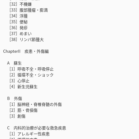
［32］不機嫌
［33］腹部腫瘤・膨満
［34］浮腫
［35］便秘
［36］発疹
［37］めまい
［38］リンパ節腫大
ChapterII 疾患・外傷編
A 蘇生
［1］呼吸不全・呼吸停止
［2］循環不全・ショック
［3］心停止
［4］新生児蘇生
B 外傷
［1］脳神経・脊椎脊髄の外傷
［2］筋・骨損傷
［3］創傷
C 内科的治療が必要な救急疾患
［1］アレルギー性疾患