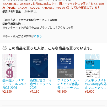
※Androidは、Android２世代前の端末のうち、国内キャリア経由で販売されている端
末（Xperia、GALAXY、AQUOS、ARROWS、Nexusなど）にて動作確認しています
必要メモリ容量
168 MB以上
ご利用方法
アクセス型配信サービス（買切型）
同時使用端末数
1
※インターネット経由でのWEBブラウザによるアクセス参照
※導入・利用方法の詳細は
こちら
この商品を買った人は、こんな商品も買っています。
感染症プラチナ
高血圧管理・治
ホスピタリスト
ジェネラリスト
マニュアル Ver.9
療ガイドライン
のための内科診
のための内科外
2025-2026
2025
療フローチャ...
来マニュアル...
¥2,750
¥4,180
¥8,800
¥6,600