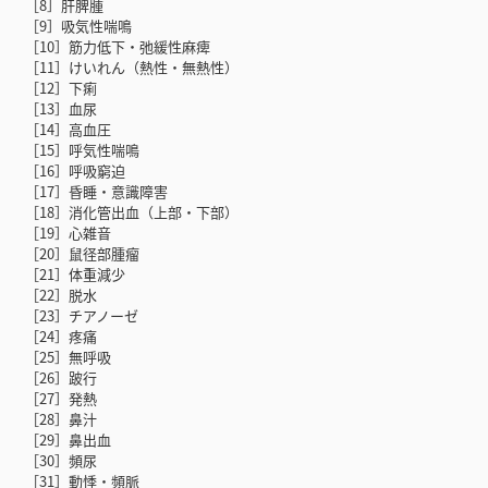
［8］肝脾腫
［9］吸気性喘鳴
［10］筋力低下・弛緩性麻痺
［11］けいれん（熱性・無熱性）
［12］下痢
［13］血尿
［14］高血圧
［15］呼気性喘鳴
［16］呼吸窮迫
［17］昏睡・意識障害
［18］消化管出血（上部・下部）
［19］心雑音
［20］鼠径部腫瘤
［21］体重減少
［22］脱水
［23］チアノーゼ
［24］疼痛
［25］無呼吸
［26］跛行
［27］発熱
［28］鼻汁
［29］鼻出血
［30］頻尿
［31］動悸・頻脈