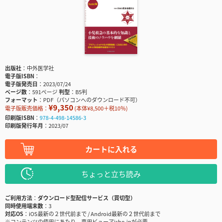
出版社
中外医学社
電子版ISBN
電子版発売日
2023/07/24
ページ数
591ページ
判型
B5判
フォーマット
PDF（パソコンへのダウンロード不可）
¥9,350
電子版販売価格：
(本体¥8,500＋税10％)
印刷版ISBN
978-4-498-14586-3
印刷版発行年月
2023/07
カートに入れる
ちょっと立ち読み
ご利用方法
ダウンロード型配信サービス（買切型）
同時使用端末数
3
対応OS
iOS最新の２世代前まで / Android最新の２世代前まで
※コンテンツの使用にあたり、専用ビューアisho.jpが必要