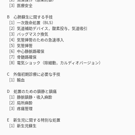
［3］医療安全
B 心肺蘇生に関する手技
［1］一次救命処置（BLS）
［2］気道補助デバイス，酸素投与，気道吸引
［3］バッグマスク換気
［4］気管挿管のための急速導入
［5］気管挿管
［6］中心静脈路確保
［7］骨髄路確保
［8］電気ショック（除細動，カルディオバージョン）
C 外傷初期診療に必要な手技
［1］輸血
D 処置のための鎮静と鎮痛
［1］静脈鎮静・吸入麻酔
［2］局所麻酔
［3］疼痛管理
E 新生児に関する特別な処置
［1］新生児蘇生