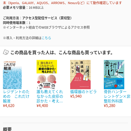
末（Xperia、GALAXY、AQUOS、ARROWS、Nexusなど）にて動作確認しています
必要メモリ容量
16 MB以上
ご利用方法
アクセス型配信サービス（買切型）
同時使用端末数
1
※インターネット経由でのWEBブラウザによるアクセス参照
※導入・利用方法の詳細は
こちら
この商品を買った人は、こんな商品も買っています。
レジデントのた
誰も教えてくれ
循環器のトビラ
骨折ハンター
めの これだけ
なかった皮疹の
¥5,940
レントゲン×非
輸液
診かた・考え...
整形外科医
¥4,620
¥4,400
¥5,280
概要