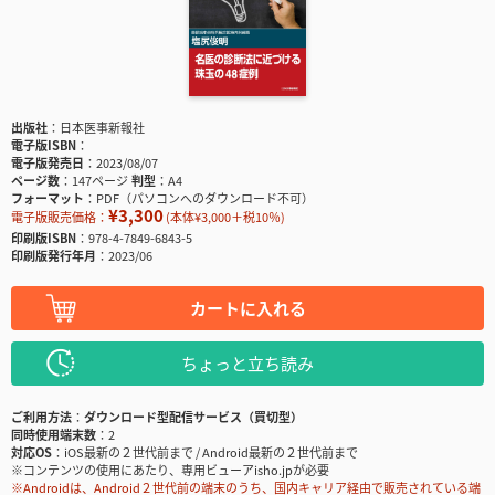
出版社
日本医事新報社
電子版ISBN
電子版発売日
2023/08/07
ページ数
147ページ
判型
A4
フォーマット
PDF（パソコンへのダウンロード不可）
¥3,300
電子版販売価格：
(本体¥3,000＋税10％)
印刷版ISBN
978-4-7849-6843-5
印刷版発行年月
2023/06
カートに入れる
ちょっと立ち読み
ご利用方法
ダウンロード型配信サービス（買切型）
同時使用端末数
2
対応OS
iOS最新の２世代前まで / Android最新の２世代前まで
※コンテンツの使用にあたり、専用ビューアisho.jpが必要
※Androidは、Android２世代前の端末のうち、国内キャリア経由で販売されている端