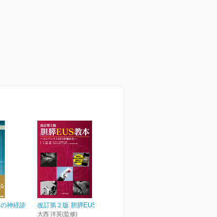
めの神経診
改訂第２版 胆膵EUS教本
大西 洋英(監修)