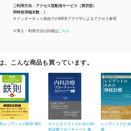
ご利用方法
アクセス型配信サービス（買切型）
同時使用端末数
1
※インターネット経由でのWEBブラウザによるアクセス参照
※導入・利用方法の詳細は
こちら
は、こんな商品も買っています。
科レジデントの鉄則 第4
ホスピタリストのための内
レジデントのた
科診療フローチャート 第...
療