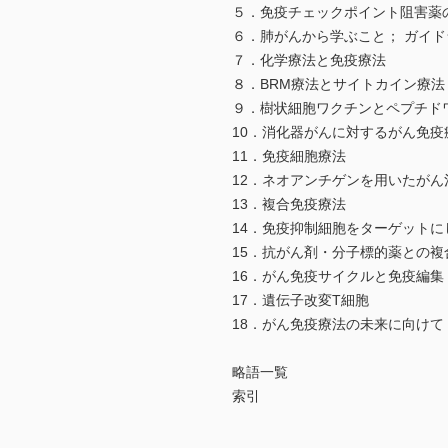
５．免疫チェックポイント阻害薬
６．肺がんから学ぶこと； ガイ
７．化学療法と免疫療法
８．BRM療法とサイトカイン療法
９．樹状細胞ワクチンとペプチド
10．消化器がんに対するがん免
11．免疫細胞療法
12．ネオアンチゲンを用いたがん
13．複合免疫療法
14．免疫抑制細胞をターゲットに
15．抗がん剤・分子標的薬との複
16．がん免疫サイクルと免疫編集
17．遺伝子改変T細胞
18．がん免疫療法の未来に向けて；Beyo
略語一覧
索引