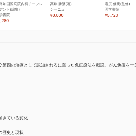
路加国際病院内科チーフレ
髙岸 勝繁(著)
塩尻 俊明(監修)
デント(編集)
シーニュ
医学書院
学書院
¥8,800
¥5,720
,280
ぐ第四の治療として認知されるに至った免疫療法を概説。がん免疫を十
起きている変化
の歴史と現状