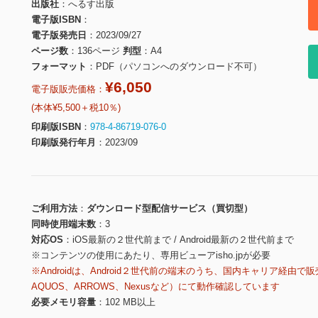
出版社
へるす出版
電子版ISBN
電子版発売日
2023/09/27
ページ数
136ページ
判型
A4
フォーマット
PDF（パソコンへのダウンロード不可）
¥6,050
電子版販売価格：
(本体¥5,500＋税10％)
印刷版ISBN
978-4-86719-076-0
印刷版発行年月
2023/09
ご利用方法
ダウンロード型配信サービス（買切型）
同時使用端末数
3
対応OS
iOS最新の２世代前まで / Android最新の２世代前まで
※コンテンツの使用にあたり、専用ビューアisho.jpが必要
※Androidは、Android２世代前の端末のうち、国内キャリア経由で販
AQUOS、ARROWS、Nexusなど）にて動作確認しています
必要メモリ容量
102 MB以上