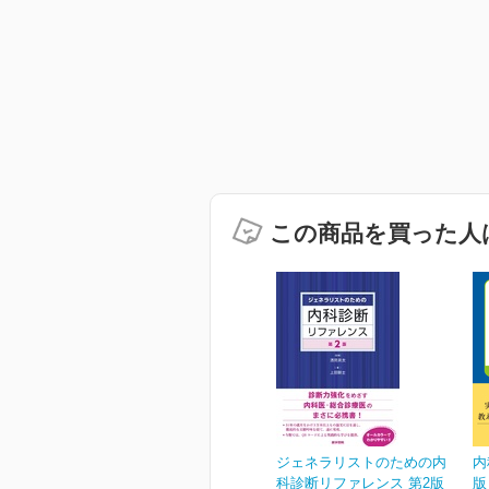
この商品を買った人
ジェネラリストのための内
内
科診断リファレンス 第2版
版